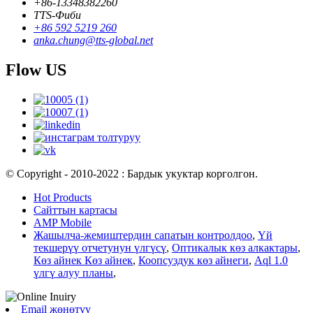
+86-13348382260
TTS-Фиби
+86 592 5219 260
anka.chung@tts-global.net
Flow US
© Copyright - 2010-2022 : Бардык укуктар корголгон.
Hot Products
Сайттын картасы
AMP Mobile
Жашылча-жемиштердин сапатын контролдоо
,
Үй
текшерүү отчетунун үлгүсү
,
Оптикалык көз алкактары
,
Көз айнек Көз айнек
,
Коопсуздук көз айнеги
,
Aql 1.0
үлгү алуу планы
,
Email жөнөтүү