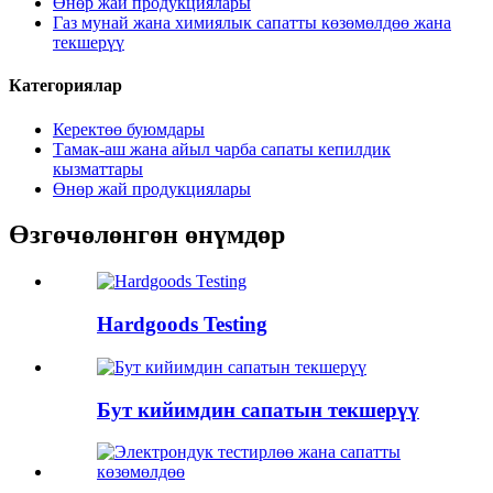
Өнөр жай продукциялары
Газ мунай жана химиялык сапатты көзөмөлдөө жана
текшерүү
Категориялар
Керектөө буюмдары
Тамак-аш жана айыл чарба сапаты кепилдик
кызматтары
Өнөр жай продукциялары
Өзгөчөлөнгөн өнүмдөр
Hardgoods Testing
Бут кийимдин сапатын текшерүү