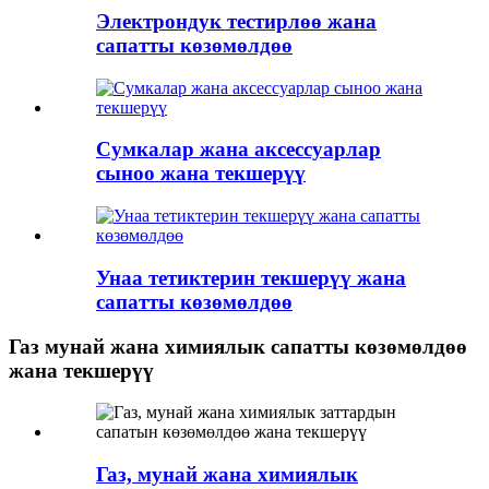
Электрондук тестирлөө жана
сапатты көзөмөлдөө
Сумкалар жана аксессуарлар
сыноо жана текшерүү
Унаа тетиктерин текшерүү жана
сапатты көзөмөлдөө
Газ мунай жана химиялык сапатты көзөмөлдөө
жана текшерүү
Газ, мунай жана химиялык