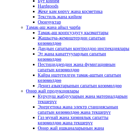
Бут кийим
Hardgoods
Жеке кам көрүү жана косметика
Текстиль жана кийим
Оюнчуктар
Тамак-аш жана айыл чарба
Тамак-аш коопсуздугу кызматтары
Жашылча-жемиштердин сапатын
көзөмөлдөө
Дандын сапатын контролдоо инспекциялары
Эт жана канаттуулардын сапатын
көзөмөлдөө
Пестициддердин жана фумигациянын
сапатын көзөмөлдөө
Кайра иштетилген тамак-аштын сапатын
көзөмөлдөө
Деңиз азыктарынын сапатын көзөмөлдөө
Өнөр жай продукциялары
Курулуш жабдууларын жана материалдарын
текшерүү
Энергетика жана электр станциясынын
сапатын көзөмөлдөө жана текшерүү
Газ мунай жана химиялык сапатты
көзөмөлдөө жана текшерүү
Өнөр жай ишканаларынын жана