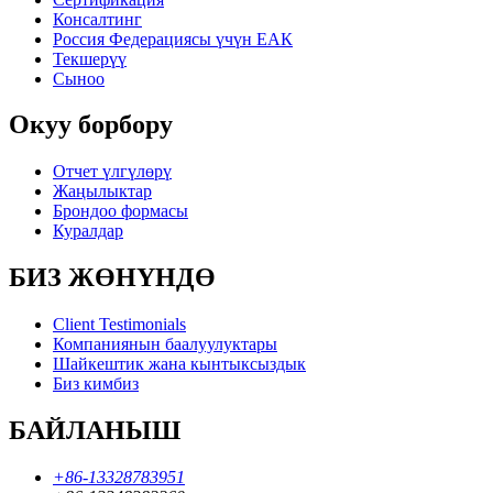
Консалтинг
Россия Федерациясы үчүн ЕАК
Текшерүү
Сыноо
Окуу борбору
Отчет үлгүлөрү
Жаңылыктар
Брондоо формасы
Куралдар
БИЗ ЖӨНҮНДӨ
Client Testimonials
Компаниянын баалуулуктары
Шайкештик жана кынтыксыздык
Биз кимбиз
БАЙЛАНЫШ
+86-13328783951