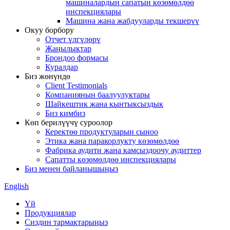
машиналардын сапатын көзөмөлдөө
инспекциялары
Машина жана жабдууларды текшерүү
Окуу борбору
Отчет үлгүлөрү
Жаңылыктар
Брондоо формасы
Куралдар
Биз жөнүндө
Client Testimonials
Компаниянын баалуулуктары
Шайкештик жана кынтыксыздык
Биз кимбиз
Көп берилүүчү суроолор
Керектөө продуктуларын сыноо
Этика жана паракорлукту көзөмөлдөө
Фабрика аудити жана камсыздоочу аудиттер
Сапатты көзөмөлдөө инспекциялары
Биз менен байланышыңыз
English
Үй
Продукциялар
Сиздин тармактарыңыз