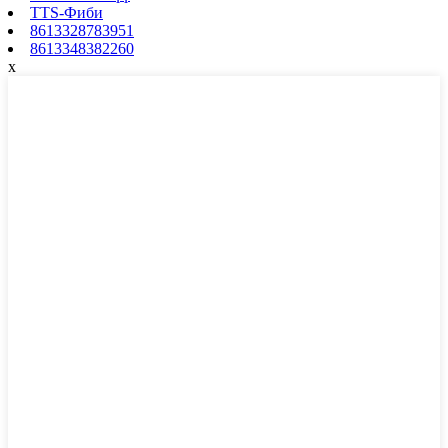
TTS-Фиби
8613328783951
8613348382260
x