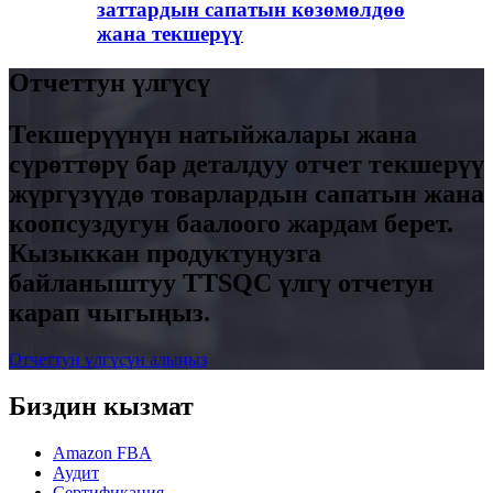
заттардын сапатын көзөмөлдөө
жана текшерүү
Отчеттун үлгүсү
Текшерүүнүн натыйжалары жана
сүрөттөрү бар деталдуу отчет текшерүү
жүргүзүүдө товарлардын сапатын жана
коопсуздугун баалоого жардам берет.
Кызыккан продуктуңузга
байланыштуу TTSQC үлгү отчетун
карап чыгыңыз.
Отчеттун үлгүсүн алыңыз
Биздин кызмат
Amazon FBA
Аудит
Сертификация