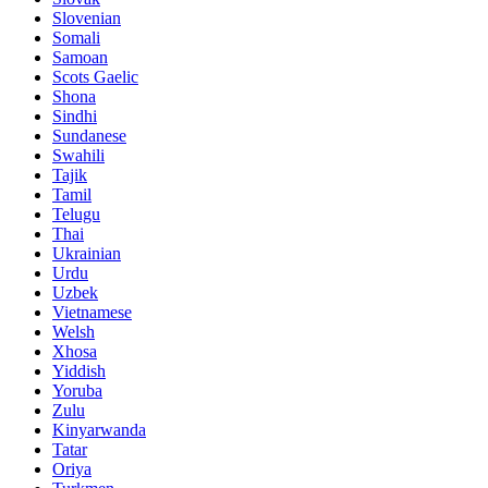
Slovenian
Somali
Samoan
Scots Gaelic
Shona
Sindhi
Sundanese
Swahili
Tajik
Tamil
Telugu
Thai
Ukrainian
Urdu
Uzbek
Vietnamese
Welsh
Xhosa
Yiddish
Yoruba
Zulu
Kinyarwanda
Tatar
Oriya