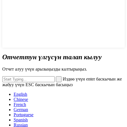
Отчеттун үлгүсүн талап кылуу
Отчет алуу үчүн арызыңызды калтырыңыз.
Издөө үчүн enter баскычын же
жабуу үчүн ESC баскычын басыңыз
English
Chinese
French
German
Portuguese
Spanish
Russian