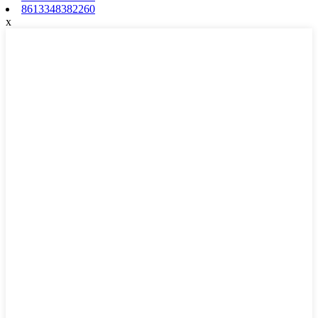
8613348382260
x