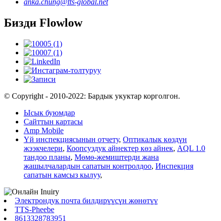
anka.chung@tts-global.net
Бизди Flowlow
© Copyright - 2010-2022: Бардык укуктар корголгон.
Ысык буюмдар
Сайттын картасы
Amp Mobile
Үй инспекциясынын отчету
,
Оптикалык көздүн
жээкчелери
,
Коопсуздук айнектер көз айнек
,
AQL 1.0
тандоо планы
,
Мөмө-жемиштерди жана
жашылчалардын сапатын контролдоо
,
Инспекция
сапатын камсыз кылуу
,
Электрондук почта билдирүүсүн жөнөтүү
TTS-Pheebe
8613328783951