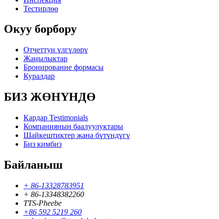
Тестирлөө
Окуу борбору
Отчеттун үлгүлөрү
Жаңылыктар
Бронирование формасы
Куралдар
БИЗ ЖӨНҮНДӨ
Кардар Testimonials
Компаниянын баалуулуктары
Шайкештиктер жана бүтүндүгү
Биз кимбиз
Байланыш
+ 86-13328783951
+ 86-13348382260
TTS-Pheebe
+86 592 5219 260