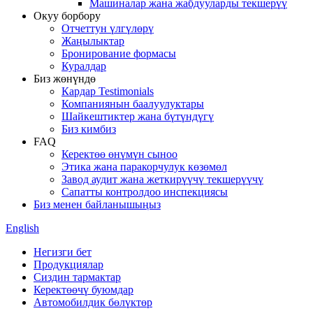
Машиналар жана жабдууларды текшерүү
Окуу борбору
Отчеттун үлгүлөрү
Жаңылыктар
Бронирование формасы
Куралдар
Биз жөнүндө
Кардар Testimonials
Компаниянын баалуулуктары
Шайкештиктер жана бүтүндүгү
Биз кимбиз
FAQ
Керектөө өнүмүн сыноо
Этика жана паракорчулук көзөмөл
Завод аудит жана жеткирүүчү текшерүүчү
Сапатты контролдоо инспекциясы
Биз менен байланышыңыз
English
Негизги бет
Продукциялар
Сиздин тармактар
Керектөөчү буюмдар
Автомобилдик бөлүктөр