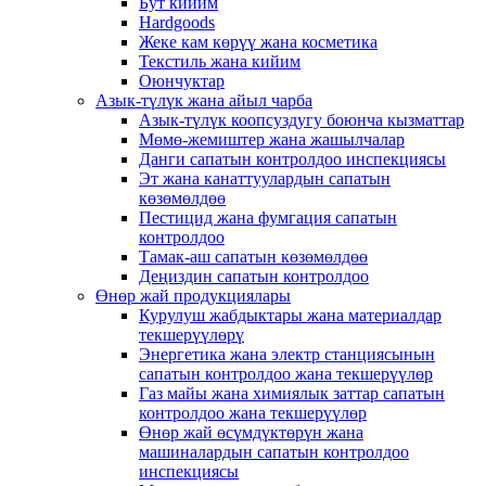
Бут кийим
Hardgoods
Жеке кам көрүү жана косметика
Текстиль жана кийим
Оюнчуктар
Азык-түлүк жана айыл чарба
Азык-түлүк коопсуздугу боюнча кызматтар
Мөмө-жемиштер жана жашылчалар
Данги сапатын контролдоо инспекциясы
Эт жана канаттуулардын сапатын
көзөмөлдөө
Пестицид жана фумгация сапатын
контролдоо
Тамак-аш сапатын көзөмөлдөө
Деңиздин сапатын контролдоо
Өнөр жай продукциялары
Курулуш жабдыктары жана материалдар
текшерүүлөрү
Энергетика жана электр станциясынын
сапатын контролдоо жана текшерүүлөр
Газ майы жана химиялык заттар сапатын
контролдоо жана текшерүүлөр
Өнөр жай өсүмдүктөрүн жана
машиналардын сапатын контролдоо
инспекциясы