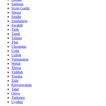
Samoan
Scots Gaelic
Shona
Sindhi
Sundanese
Swahili
Tajik
Tamil
Telugu
Thai
Ukrainian
Urdu
Uzbek
Vietnamese
Welsh
Xhosa
Yiddish
Yoruba
Zulu
Kinyarwanda
Tatar
Oriya
Turkmen
Uyghur