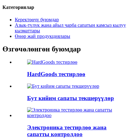
Категориялар
Керектөөчү буюмдар
Азык-түлүк жана айыл чарба сапатын камсыз кылуу
кызматтары
Өнөр жай продукциялары
Өзгөчөлөнгөн буюмдар
HardGoods тестирлөө
Бут кийим сапаты текшерүүлөр
Электроника тестирлөө жана
сапатты контролдоо