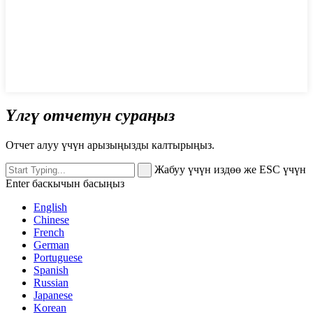
Үлгү отчетун сураңыз
Отчет алуу үчүн арызыңызды калтырыңыз.
Жабуу үчүн издөө же ESC үчүн
Enter баскычын басыңыз
English
Chinese
French
German
Portuguese
Spanish
Russian
Japanese
Korean