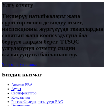
Үлгү отчету
Текшерүү натыйжалары жана
сүрөттөр менен деталдуу отчет,
инспекцияны жүргүзүүдө товарлардын
сапатын жана коопсуздугуна баа
берүүгө жардам берет. TTSQC
үлгүлөрүнүн отчетту сиздин
кызыгууңузга байланыштуу.
Үлгү отчетун алыңыз
Биздин кызмат
Amazon FBA
Аудит
Сертификаттоо
Консалтинг
Россия Федерациясы үчүн EAC
Инспекция