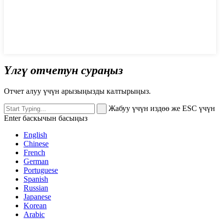
Үлгү отчетун сураңыз
Отчет алуу үчүн арызыңызды калтырыңыз.
Жабуу үчүн издөө же ESC үчүн
Enter баскычын басыңыз
English
Chinese
French
German
Portuguese
Spanish
Russian
Japanese
Korean
Arabic