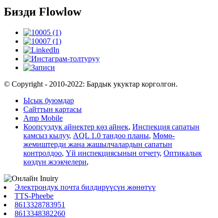
Бизди Flowlow
© Copyright - 2010-2022: Бардык укуктар корголгон.
Ысык буюмдар
Сайттын картасы
Amp Mobile
Коопсуздук айнектер көз айнек
,
Инспекция сапатын
камсыз кылуу
,
AQL 1.0 тандоо планы
,
Мөмө-
жемиштерди жана жашылчалардын сапатын
контролдоо
,
Үй инспекциясынын отчету
,
Оптикалык
көздүн жээкчелери
,
Электрондук почта билдирүүсүн жөнөтүү
TTS-Pheebe
8613328783951
8613348382260