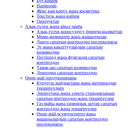
Бут кийим
Hardgoods
Жеке кам көрүү жана косметика
Текстиль жана кийим
Оюнчуктар
Азык-түлүк жана айыл чарба
Азык-түлүк коопсуздугу боюнча кызматтар
Мөмө-жемиштер жана жашылчалар
Данги сапатын контролдоо инспекциясы
Эт жана канаттуулардын сапатын
көзөмөлдөө
Пестицид жана фумгация сапатын
контролдоо
Тамак-аш сапатын көзөмөлдөө
Деңиздин сапатын контролдоо
Өнөр жай продукциялары
Курулуш жабдыктары жана материалдар
текшерүүлөрү
Энергетика жана электр станциясынын
сапатын контролдоо жана текшерүүлөр
Газ майы жана химиялык заттар сапатын
контролдоо жана текшерүүлөр
Өнөр жай өсүмдүктөрүн жана
машиналардын сапатын контролдоо
инспекциясы