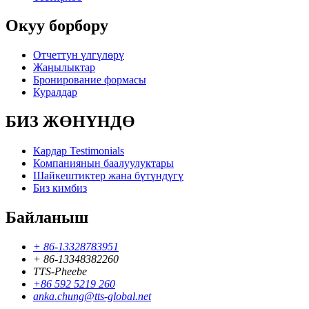
Окуу борбору
Отчеттун үлгүлөрү
Жаңылыктар
Бронирование формасы
Куралдар
БИЗ ЖӨНҮНДӨ
Кардар Testimonials
Компаниянын баалуулуктары
Шайкештиктер жана бүтүндүгү
Биз кимбиз
Байланыш
+ 86-13328783951
+ 86-13348382260
TTS-Pheebe
+86 592 5219 260
anka.chung@tts-global.net