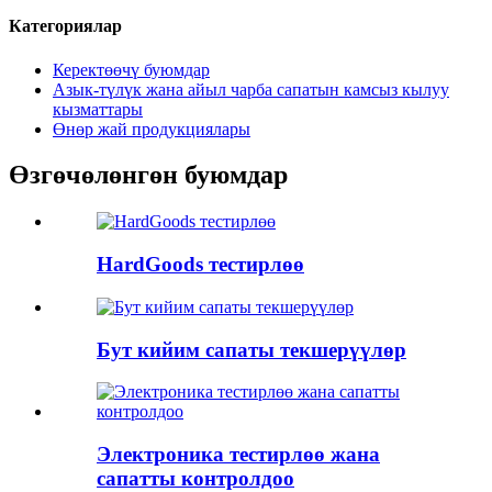
Категориялар
Керектөөчү буюмдар
Азык-түлүк жана айыл чарба сапатын камсыз кылуу
кызматтары
Өнөр жай продукциялары
Өзгөчөлөнгөн буюмдар
HardGoods тестирлөө
Бут кийим сапаты текшерүүлөр
Электроника тестирлөө жана
сапатты контролдоо