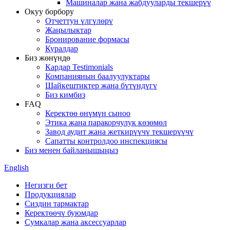
Машиналар жана жабдууларды текшерүү
Окуу борбору
Отчеттун үлгүлөрү
Жаңылыктар
Бронирование формасы
Куралдар
Биз жөнүндө
Кардар Testimonials
Компаниянын баалуулуктары
Шайкештиктер жана бүтүндүгү
Биз кимбиз
FAQ
Керектөө өнүмүн сыноо
Этика жана паракорчулук көзөмөл
Завод аудит жана жеткирүүчү текшерүүчү
Сапатты контролдоо инспекциясы
Биз менен байланышыңыз
English
Негизги бет
Продукциялар
Сиздин тармактар
Керектөөчү буюмдар
Сумкалар жана аксессуарлар