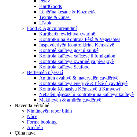
Pêlav
HardGoods
Lênêrîna kesane & Kozmetîk
Textile & Cinsel
Lîstok
Food & Agricultureandinî
Karûbarên ewlehiya xwarinê
Kontrolkirina Kontrola Fêkî & Vegetables
Inspavdêriyên Kontrolkirina Kêmasiyê
Kontrolê kalîteya goşt û kulikê
Kontrola kalîteya xalîçeyê û fumigation
Kontrola kalîteya xwarinê ya pêvajoyê
Kontrola kalîteya Seafood
Berhemên pîşesazî
Amûrên avahiyê & materyalên çavdêriyê
Kontrola kalîteya enerjiyê & hêzê û çavdêriyê
Kontrola Kêmasiya Kêmasiyê û Kîmyewî
Nebatên pîşesazî û kontrolkirina kalîteya kalîteyê
Makîneyên & amûrên çavdêriyê
Navenda Fêrbûnê
Nimûneyên rapor bikin
Nûçe
Forma booking
Amûrên
Çûna nava