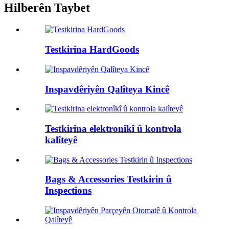
Hilberên Taybet
Testkirina HardGoods
Inspavdêriyên Qalîteya Kincê
Testkirina elektronîkî û kontrola
kalîteyê
Bags & Accessories Testkirin û
Inspections