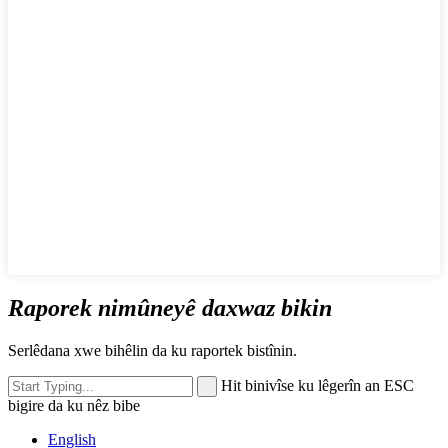
Raporek nimûneyê daxwaz bikin
Serlêdana xwe bihêlin da ku raportek bistînin.
Hit binivîse ku lêgerîn an ESC
bigire da ku nêz bibe
English