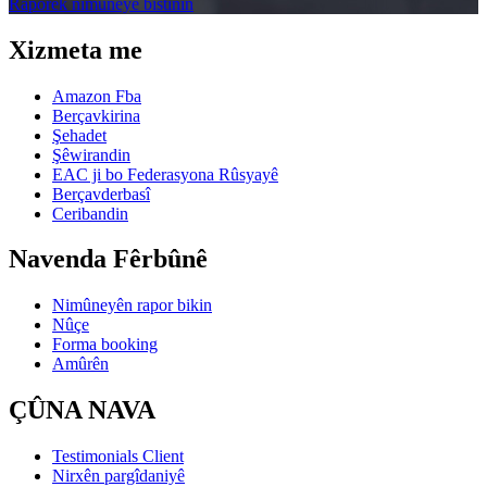
Raporek nimûneyê bistînin
Xizmeta me
Amazon Fba
Berçavkirina
Şehadet
Şêwirandin
EAC ji bo Federasyona Rûsyayê
Berçavderbasî
Ceribandin
Navenda Fêrbûnê
Nimûneyên rapor bikin
Nûçe
Forma booking
Amûrên
ÇÛNA NAVA
Testimonials Client
Nirxên pargîdaniyê