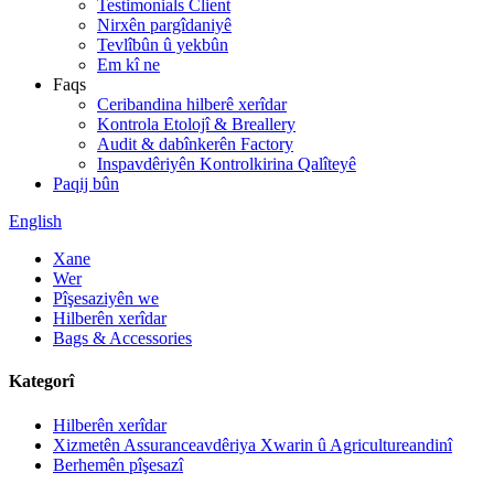
Testimonials Client
Nirxên pargîdaniyê
Tevlîbûn û yekbûn
Em kî ne
Faqs
Ceribandina hilberê xerîdar
Kontrola Etolojî & Breallery
Audit & dabînkerên Factory
Inspavdêriyên Kontrolkirina Qalîteyê
Paqij bûn
English
Xane
Wer
Pîşesaziyên we
Hilberên xerîdar
Bags & Accessories
Kategorî
Hilberên xerîdar
Xizmetên Assuranceavdêriya Xwarin û Agricultureandinî
Berhemên pîşesazî