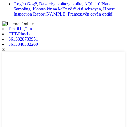
Gogên Gogê
,
Baweriya kalîteya kalîte
,
AQL 1.0 Plana
Sampling
,
Kontrolkirina kalîteyê fêkî û sebzeyan
,
House
Inspection Raport NAMPLE
,
Framesavên çavên optîkî
,
Email bişînin
TTT-Phoebe
8613328783951
8613348382260
x