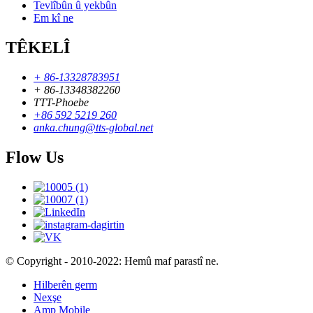
Tevlîbûn û yekbûn
Em kî ne
TÊKELÎ
+ 86-13328783951
+ 86-13348382260
TTT-Phoebe
+86 592 5219 260
anka.chung@tts-global.net
Flow Us
© Copyright - 2010-2022: Hemû maf parastî ne.
Hilberên germ
Nexşe
Amp Mobile