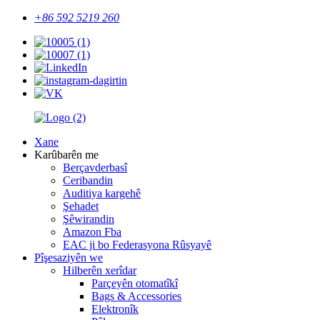
+86 592 5219 260
Xane
Karûbarên me
Berçavderbasî
Ceribandin
Auditiya kargehê
Şehadet
Şêwirandin
Amazon Fba
EAC ji bo Federasyona Rûsyayê
Pîşesaziyên we
Hilberên xerîdar
Parçeyên otomatîkî
Bags & Accessories
Elektronîk