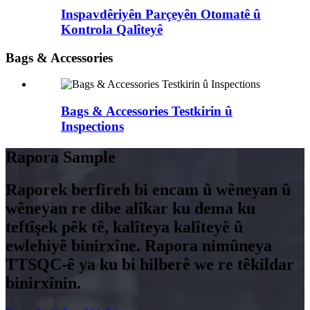
Inspavdêriyên Parçeyên Otomatê û
Kontrola Qalîteyê
Bags & Accessories
Bags & Accessories Testkirin û
Inspections
Rapora Sample
Raporek berfireh bi encam û wêneyan û
wêneyan re dibe alîkar ku dema ku
teftîşek pêk tê, kalîteya kalîteyê û
ewlehiyê binirxîne. Rapora nimûneya
TTSQC-ê ya ku bi hilberê we re têkildar
binirxînin.