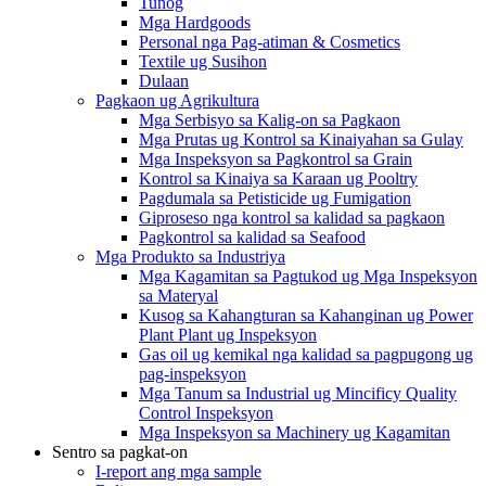
Tunog
Mga Hardgoods
Personal nga Pag-atiman & Cosmetics
Textile ug Susihon
Dulaan
Pagkaon ug Agrikultura
Mga Serbisyo sa Kalig-on sa Pagkaon
Mga Prutas ug Kontrol sa Kinaiyahan sa Gulay
Mga Inspeksyon sa Pagkontrol sa Grain
Kontrol sa Kinaiya sa Karaan ug Pooltry
Pagdumala sa Petisticide ug Fumigation
Giproseso nga kontrol sa kalidad sa pagkaon
Pagkontrol sa kalidad sa Seafood
Mga Produkto sa Industriya
Mga Kagamitan sa Pagtukod ug Mga Inspeksyon
sa Materyal
Kusog sa Kahangturan sa Kahanginan ug Power
Plant Plant ug Inspeksyon
Gas oil ug kemikal nga kalidad sa pagpugong ug
pag-inspeksyon
Mga Tanum sa Industrial ug Mincificy Quality
Control Inspeksyon
Mga Inspeksyon sa Machinery ug Kagamitan
Sentro sa pagkat-on
I-report ang mga sample