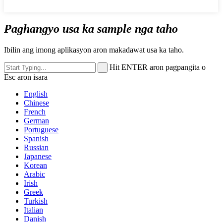
Paghangyo usa ka sample nga taho
Ibilin ang imong aplikasyon aron makadawat usa ka taho.
Hit ENTER aron pagpangita o
Esc aron isara
English
Chinese
French
German
Portuguese
Spanish
Russian
Japanese
Korean
Arabic
Irish
Greek
Turkish
Italian
Danish