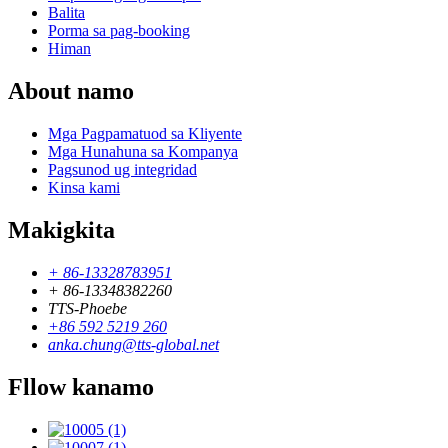
Balita
Porma sa pag-booking
Himan
About namo
Mga Pagpamatuod sa Kliyente
Mga Hunahuna sa Kompanya
Pagsunod ug integridad
Kinsa kami
Makigkita
+ 86-13328783951
+ 86-13348382260
TTS-Phoebe
+86 592 5219 260
anka.chung@tts-global.net
Fllow kanamo