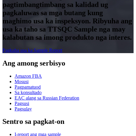
pagtimbangtimbang sa kalidad ug
pagkaluwas sa mga butang kung
maghimo usa ka inspeksyon. Ribyuha ang
usa ka taho sa TTSQC Sample nga may
kalabutan sa imong produkto nga interes.
Pagkuha usa ka Sample Report
Ang among serbisyo
Amazon FBA
Mosusi
Pagpamatuod
Sa konsultado
EAC alang sa Russian Federation
Pagsusi
Pagsulay
Sentro sa pagkat-on
I-report ang mga sample