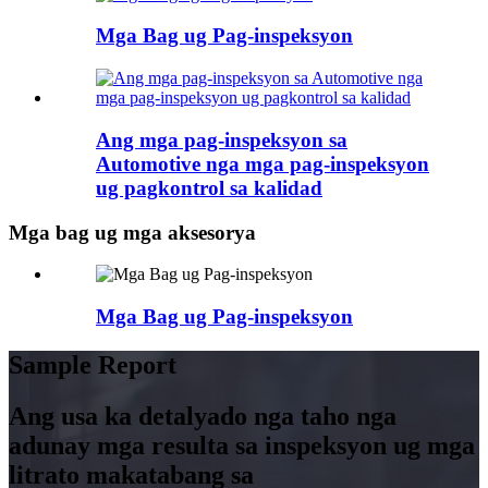
Mga Bag ug Pag-inspeksyon
Ang mga pag-inspeksyon sa
Automotive nga mga pag-inspeksyon
ug pagkontrol sa kalidad
Mga bag ug mga aksesorya
Mga Bag ug Pag-inspeksyon
Sample Report
Ang usa ka detalyado nga taho nga
adunay mga resulta sa inspeksyon ug mga
litrato makatabang sa