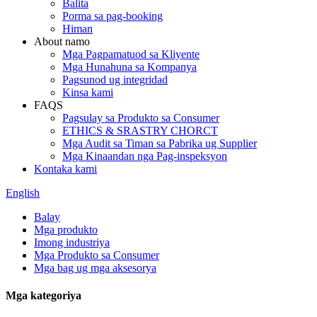
Balita
Porma sa pag-booking
Himan
About namo
Mga Pagpamatuod sa Kliyente
Mga Hunahuna sa Kompanya
Pagsunod ug integridad
Kinsa kami
FAQS
Pagsulay sa Produkto sa Consumer
ETHICS & SRASTRY CHORCT
Mga Audit sa Timan sa Pabrika ug Supplier
Mga Kinaandan nga Pag-inspeksyon
Kontaka kami
English
Balay
Mga produkto
Imong industriya
Mga Produkto sa Consumer
Mga bag ug mga aksesorya
Mga kategoriya