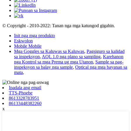
© Copyright - 2010-2022: Tanan nga mga katungod gigahin.
Init nga mga produkto
Eskwolon
Mobile Mobile
Mga Goggles sa Kaluwas sa Kaluwas
,
Pagsiguro sa kalidad
sa inspeksyon
,
AQL 1.0 nga plano sa sampling
,
Karehanon
nga Kontrol sa mga Prema ug mga Utanon
,
Sample sa pag-
inspeksyon sa balay nga sample
,
Optical nga mga bayanan sa
mata
,
Ipadala ang email
TTS-Phoebe
8613328783951
86133448382260
x