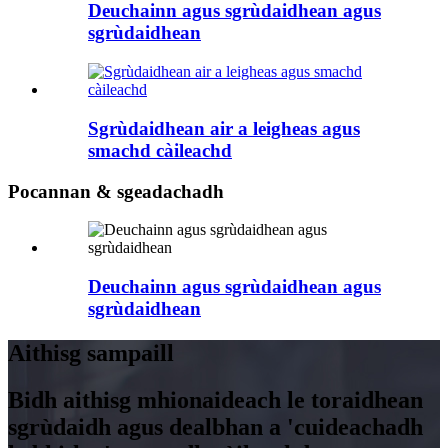
Deuchainn agus sgrùdaidhean agus
sgrùdaidhean
Sgrùdaidhean air a leigheas agus
smachd càileachd
Pocannan & sgeadachadh
Deuchainn agus sgrùdaidhean agus
sgrùdaidhean
Aithisg sampaill
Bidh aithisg mhionaideach le toraidhean
sgrùdaidh agus dealbhan a 'cuideachadh