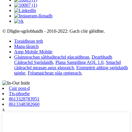
© Dlighe-sgrìobhaidh - 2010-2022: Gach còir glèidhte.
Toraidhean teth
Mapa-làraich
Amp Mobile Mobile
Glainneachan sàbhailteachd glacaidhean
,
Dearbhadh
Càileachd Sgrùdaidh
,
Plana Samplling AQL 1.0
,
Smachd
càileachd measan agus glasraich
,
Eisimpleir aithisg sgrùdaidh
taighe
,
Frèamaichean sùla optigeach
,
Cuir post-d
Tts-phoebe
8613328783951
8613348382660
x