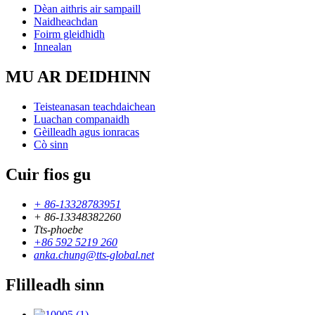
Dèan aithris air sampaill
Naidheachdan
Foirm gleidhidh
Innealan
MU AR DEIDHINN
Teisteanasan teachdaichean
Luachan companaidh
Gèilleadh agus ionracas
Cò sinn
Cuir fios gu
+ 86-13328783951
+ 86-13348382260
Tts-phoebe
+86 592 5219 260
anka.chung@tts-global.net
Flilleadh sinn