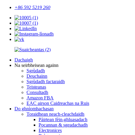
+86 592 5219 260
Dachaigh
Na seirbheisean againn
Sgrùdadh
Deuchainn
Sgrùdadh factaraidh
Teisteanas
Consultadh
Amazon FBA
EAC airson Caidreachas na Ruis
Do ghnìomhachasan
Toraidhean neach-cleachdaidh
Pàirtean fèin-ghluasadach
Pocannan & sgeadachadh
Electronices