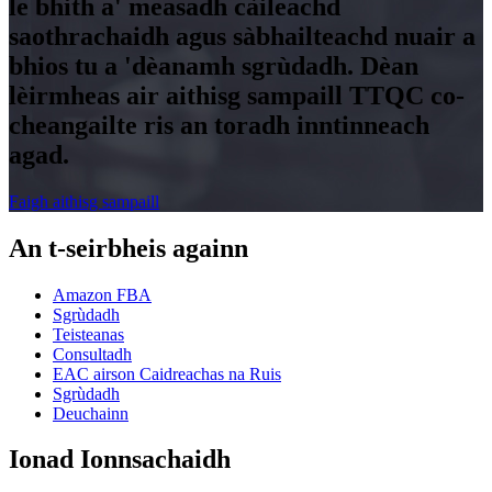
le bhith a' measadh càileachd
saothrachaidh agus sàbhailteachd nuair a
bhios tu a 'dèanamh sgrùdadh. Dèan
lèirmheas air aithisg sampaill TTQC co-
cheangailte ris an toradh inntinneach
agad.
Faigh aithisg sampaill
An t-seirbheis againn
Amazon FBA
Sgrùdadh
Teisteanas
Consultadh
EAC airson Caidreachas na Ruis
Sgrùdadh
Deuchainn
Ionad Ionnsachaidh