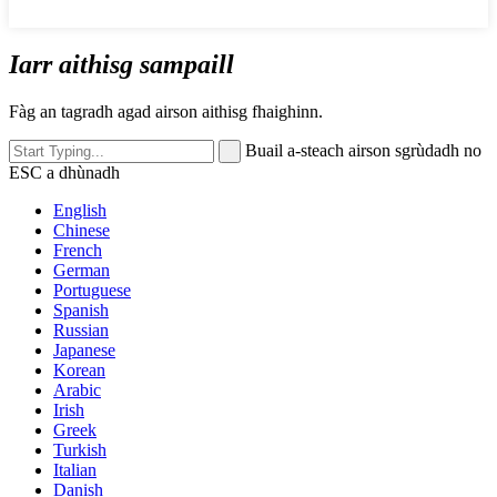
Iarr aithisg sampaill
Fàg an tagradh agad airson aithisg fhaighinn.
Buail a-steach airson sgrùdadh no
ESC a dhùnadh
English
Chinese
French
German
Portuguese
Spanish
Russian
Japanese
Korean
Arabic
Irish
Greek
Turkish
Italian
Danish