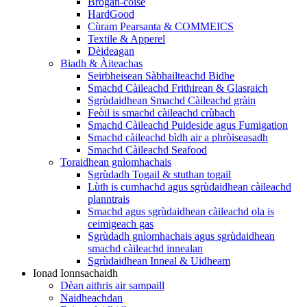
Brògan-coise
HardGood
Cùram Pearsanta & COMMEICS
Textile & Apperel
Dèideagan
Biadh & Àiteachas
Seirbheisean Sàbhailteachd Bidhe
Smachd Càileachd Frithirean & Glasraich
Sgrùdaidhean Smachd Càileachd gràin
Feòil is smachd càileachd crùbach
Smachd Càileachd Puideside agus Fumigation
Smachd càileachd bìdh air a phròiseasadh
Smachd Càileachd Seafood
Toraidhean gnìomhachais
Sgrùdadh Togail & stuthan togail
Lùth is cumhachd agus sgrùdaidhean càileachd
planntrais
Smachd agus sgrùdaidhean càileachd ola is
ceimigeach gas
Sgrùdadh gnìomhachais agus sgrùdaidhean
smachd càileachd innealan
Sgrùdaidhean Inneal & Uidheam
Ionad Ionnsachaidh
Dèan aithris air sampaill
Naidheachdan