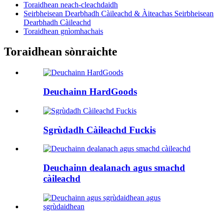
Toraidhean neach-cleachdaidh
Seirbheisean Dearbhadh Càileachd & Àiteachas Seirbheisean
Dearbhadh Càileachd
Toraidhean gnìomhachais
Toraidhean sònraichte
Deuchainn HardGoods
Sgrùdadh Càileachd Fuckis
Deuchainn dealanach agus smachd
càileachd