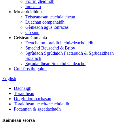
Foirm gleidhidh
Innealan
Mu ar deidhinn
Teisteanasan teachdaichean
Luachan companaidh
Gèilleadh agus ionracas
Cò sinn
Ceistean Cumanta
Deuchainn toraidh luchd-cleachdaidh
Smachd Beusachd & Brìby
Sgrùdadh Sgrùdaidh Factaraidh & Sgrùdaidhean
Solarach
Sgrùdaidhean Smachd Càileachd
Cuir fios thugainn
English
Dachaigh
Toraidhean
Do ghnìomhachasan
Toraidhean neach-cleachdaidh
Pocannan & sgeadachadh
Roinnean-seòrsa