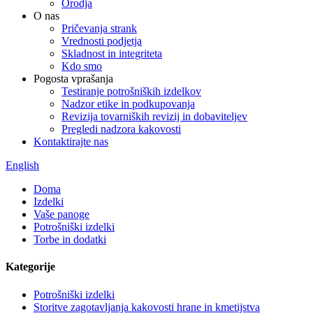
Orodja
O nas
Pričevanja strank
Vrednosti podjetja
Skladnost in integriteta
Kdo smo
Pogosta vprašanja
Testiranje potrošniških izdelkov
Nadzor etike in podkupovanja
Revizija tovarniških revizij in dobaviteljev
Pregledi nadzora kakovosti
Kontaktirajte nas
English
Doma
Izdelki
Vaše panoge
Potrošniški izdelki
Torbe in dodatki
Kategorije
Potrošniški izdelki
Storitve zagotavljanja kakovosti hrane in kmetijstva