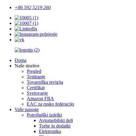
+86 592 5219 260
Doma
Naše storitve
Pregled
Testiranje
Tovarniška revizija
Certifikat
Svetovanje
Amazon FBA
EAC za rusko federacijo
Vaše panoge
Potrošniški izdelki
Avtomobilski deli
Torbe in dodatki
Elektronika