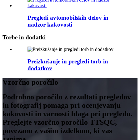
Pregledi avtomobilskih delov in
nadzor kakovosti
Torbe in dodatki
Preizkušanje in pregledi torb in
dodatkov
Vzorčno poročilo
Podrobno poročilo z rezultati pregledov
in fotografij pomaga pri ocenjevanju
kakovosti in varnosti blaga pri pregledu.
Preglejte vzorčno poročilo TTSQC,
povezano z vašim izdelkom, ki vas
zanima.