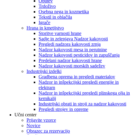
Obutev
Trdoživo
Osebna nega in kozmetika
Tekstil in oblačila
Igrače
Hrana in kmetijstvo
Storitve varnosti hrane
Sadje in zelenjava Nadzor kakovosti
Pregledi nadzora kakovosti zrnja
Nadzor kakovosti mesa in perutnine
Nadzor kakovosti pesticidov in zapuščanja
Predelani nadzor kakovosti hrane
Nadzor kakovosti morskih sadežev
Industrijski izdelki
Gradbena oprema in pregledi materialov
Nadzor in inšpekcijski pregledi energije in
elektrarn
Nadzor in inšpekcijski pregledi plinskega olja in
kemikalij
Industrijski obrati in stroji za nadzor kakovosti
Pregledi strojev in opreme
Učni center
Prijavite vzorce
Novice
Obrazec za rezervacijo