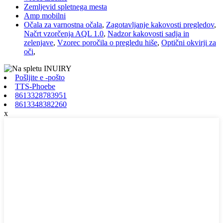
Zemljevid spletnega mesta
Amp mobilni
Očala za varnostna očala
,
Zagotavljanje kakovosti pregledov
,
Načrt vzorčenja AQL 1.0
,
Nadzor kakovosti sadja in
zelenjave
,
Vzorec poročila o pregledu hiše
,
Optični okvirji za
oči
,
Pošljite e -pošto
TTS-Phoebe
8613328783951
8613348382260
x