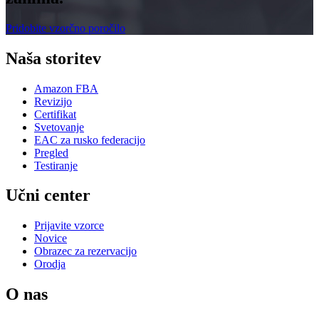
Pridobite vzorčno poročilo
Naša storitev
Amazon FBA
Revizijo
Certifikat
Svetovanje
EAC za rusko federacijo
Pregled
Testiranje
Učni center
Prijavite vzorce
Novice
Obrazec za rezervacijo
Orodja
O nas