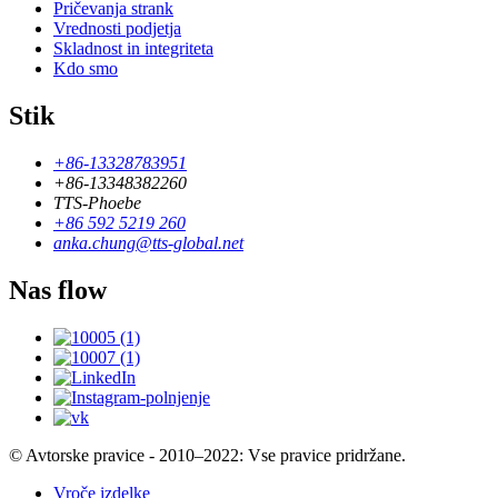
Pričevanja strank
Vrednosti podjetja
Skladnost in integriteta
Kdo smo
Stik
+86-13328783951
+86-13348382260
TTS-Phoebe
+86 592 5219 260
anka.chung@tts-global.net
Nas flow
© Avtorske pravice - 2010–2022: Vse pravice pridržane.
Vroče izdelke