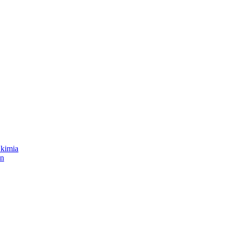
 kimia
in