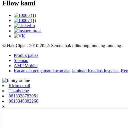
Fllow kami
© Hak Cipta - 2010-2022: Semua hak dilindungi undang -undang.
Produk panas
Sitemap
AMP Mobile
Kacamata pengaman kacamata
,
Jaminan Kualitas Inspeksi
,
Ren
Kirim email
Tts-phoebe
8613328783951
8613348382260
x