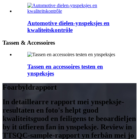
Automotive dielen-ynspeksjes en
kwaliteitskontrôle
Tassen & Accessoires
Tassen en accessoires testen en
ynspeksjes
Foarbyldrapport
In detaillearre rapport mei ynspeksje-
resultaten en foto's helpt guod
kwaliteitsguod en feiligens te beoardieljen
by it útfieren fan in ynspeksje. Review in
TTSQC-sample-rapport yn ferbân mei jo