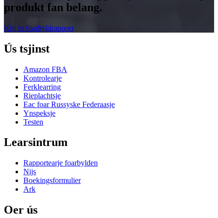
produkt fan belang.
Krij in foarbyldrapport
Ús tsjinst
Amazon FBA
Kontrolearje
Ferklearring
Rieplachtsje
Eac foar Russyske Federaasje
Ynspeksje
Testen
Learsintrum
Rapportearje foarbylden
Nijs
Boekingsformulier
Ark
Oer ús