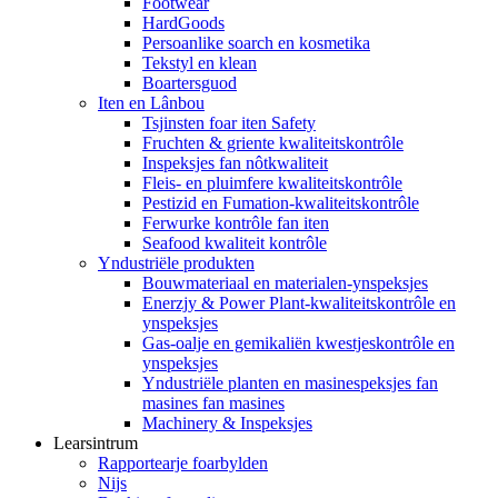
Footwear
HardGoods
Persoanlike soarch en kosmetika
Tekstyl en klean
Boartersguod
Iten en Lânbou
Tsjinsten foar iten Safety
Fruchten & griente kwaliteitskontrôle
Inspeksjes fan nôtkwaliteit
Fleis- en pluimfere kwaliteitskontrôle
Pestizid en Fumation-kwaliteitskontrôle
Ferwurke kontrôle fan iten
Seafood kwaliteit kontrôle
Yndustriële produkten
Bouwmateriaal en materialen-ynspeksjes
Enerzjy & Power Plant-kwaliteitskontrôle en
ynspeksjes
Gas-oalje en gemikaliën kwestjeskontrôle en
ynspeksjes
Yndustriële planten en masinespeksjes fan
masines fan masines
Machinery & Inspeksjes
Learsintrum
Rapportearje foarbylden
Nijs