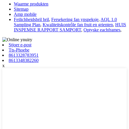
Waarme produkten
Sitemap
Amp mobile
Feilichheidsbril bril
,
Fersekering fan ynspeksje
,
AQL 1.0
Sampling Plan
,
Kwaliteitskontrôle fan fruit en grienten
,
HUIS
INSPEMSE RAPPORT SAMPORT
,
Optyske eachframes
,
Stjoer e-post
Tts-Phoebe
8613328783951
8613348382260
x