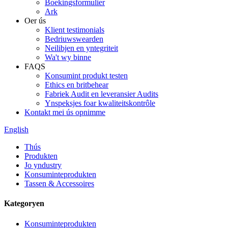
Boekingsformulier
Ark
Oer ús
Klient testimonials
Bedriuwswearden
Neilibjen en yntegriteit
Wa't wy binne
FAQS
Konsumint produkt testen
Ethics en britbehear
Fabriek Audit en leveransier Audits
Ynspeksjes foar kwaliteitskontrôle
Kontakt mei ús opnimme
English
Thús
Produkten
Jo yndustry
Konsuminteprodukten
Tassen & Accessoires
Kategoryen
Konsuminteprodukten