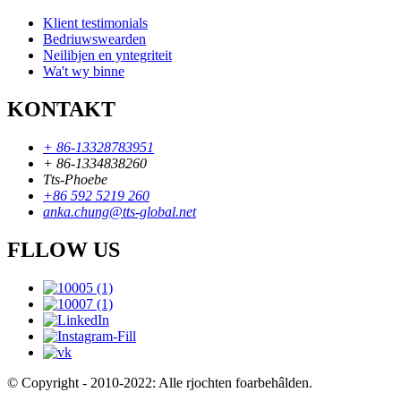
Klient testimonials
Bedriuwswearden
Neilibjen en yntegriteit
Wa't wy binne
KONTAKT
+ 86-13328783951
+ 86-1334838260
Tts-Phoebe
+86 592 5219 260
anka.chung@tts-global.net
FLLOW US
© Copyright - 2010-2022: Alle rjochten foarbehâlden.