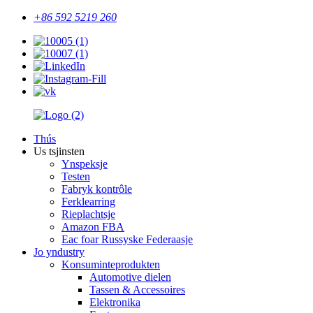
+86 592 5219 260
Thús
Us tsjinsten
Ynspeksje
Testen
Fabryk kontrôle
Ferklearring
Rieplachtsje
Amazon FBA
Eac foar Russyske Federaasje
Jo yndustry
Konsuminteprodukten
Automotive dielen
Tassen & Accessoires
Elektronika