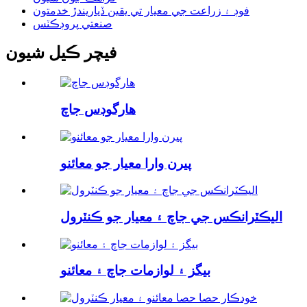
فوڊ ۽ زراعت جي معيار تي يقين ڏياريندڙ خدمتون
صنعتي پروڊڪٽس
فيچر ڪيل شيون
هارگوڊس جاچ
پيرن وارا معيار جو معائنو
اليڪٽرانڪس جي جاچ ۽ معيار جو ڪنٽرول
بيگز ۽ لوازمات جاچ ۽ معائنو