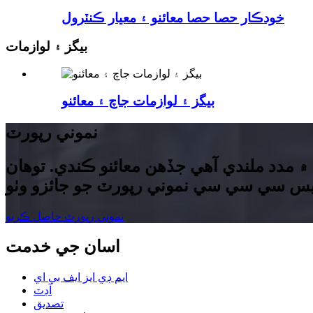
خودڪار حصا حصا معائنو ۽ معيار ڪنٽرول
بيگز ۽ لوازمات
بيگز ۽ لوازمات جاچ ۽ معائنو
نموني رپورٽ
۾ مدد ملندي آهي جڏهن معائنو ڪندي. توهان
نموني رپورٽ حاصل ڪريو
اسان جي خدمت
ايم ڊي ايز ايف بي اي
آڊٽ
تصديق