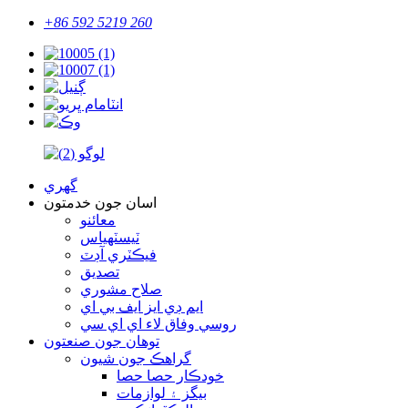
+86 592 5219 260
گهري
اسان جون خدمتون
معائنو
ٽيسٽهياس
فيڪٽري آڊٽ
تصديق
صلاح مشوري
ايم ڊي ايز ايف بي اي
روسي وفاق لاء اي اي سي
توهان جون صنعتون
گراهڪ جون شيون
خودڪار حصا حصا
بيگز ۽ لوازمات