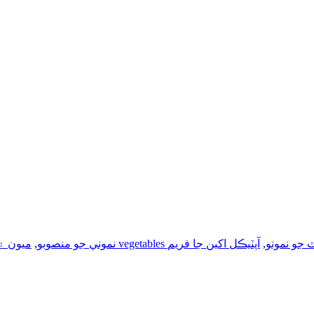
جو نمونو
,
آپٽيڪل اکين جا فريم
AQL 1.0 نموني جو منصوبو
,