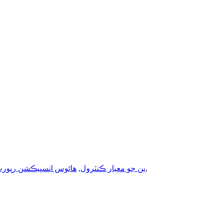
,
ميون ۽ ڀا vegetables ين جو معيار ڪنٽرول
,
هائوس انسپيڪشن رپورٽ 