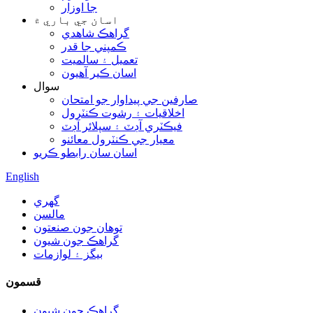
جا اوزار
اسان جي باري ۾
گراهڪ شاھدي
ڪمپني جا قدر
تعميل ۽ سالميت
اسان ڪير آهيون
سوال
صارفين جي پيداوار جو امتحان
اخلاقيات ۽ رشوت ڪنٽرول
فيڪٽري آڊٽ ۽ سپلائر آڊٽ
معيار جي ڪنٽرول معائنو
اسان سان رابطو ڪريو
English
گهري
مالسن
توهان جون صنعتون
گراهڪ جون شيون
بيگز ۽ لوازمات
قسمون
گراهڪ جون شيون