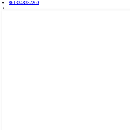
8613348382260
x