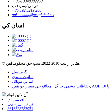
+ 86-13348382260
ٽي ٽي ايس- فب
+86 592 5219 260
anka.chung@tts-global.net
اسان کي
© ڪاپي رائيٽ 2010-2022: سڀ حق محفوظ آهن.
گرم نسل
سائيٽ ملندي
ايم پي موبائل
,
حفاظتي چشمي جا گل
,
معائنو جي معيار جو يقين
اي ميل اي
ٽي ٽي ايس- فب
8613328783951