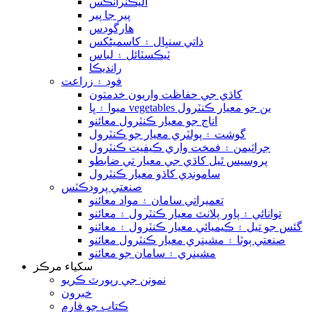
اليڪٽرانڪس
پير جا پير
هارگوڊس
ذاتي سنڀال ۽ کاسمیٹکس
ٽيڪسٽائل ۽ لباس
رانديڪا
فوڊ ۽ زراعت
کاڌي جي حفاظت واريون خدمتون
ميوا ۽ ڀا vegetables ين جو معيار ڪنٽرول
اناج جو معيار ڪنٽرول معائنو
گوشت ۽ پولٽري معيار جو ڪنٽرول
جراثيمن ۽ فمخت واري ڪيفيت ڪنٽرول
پروسيس ٿيل کاڌي جي معيار تي ضابطو
سامونڊي کاڌو معيار ڪنٽرول
صنعتي پروڊڪٽس
تعميراتي سامان ۽ مواد معائنو
توانائي ۽ پاور پلانٽ معيار ڪنٽرول ۽ معائنو
گئس جو تيل ۽ ڪيميائي معيار ڪنٽرول ۽ معائنو
صنعتي ٻوٽا ۽ مشينري معيار ڪنٽرول معائنو
مشينري ۽ سامان جو معائنو
سکياء مرڪز
نمونن جي رپورٽ ڪريو
خبرون
ڪتاب جو فارم