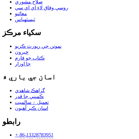
صلاح مشوري
روسي وفاق لاء اي اي سي
معائنو
ٽيسٽهياس
سکياء مرڪز
نمونن جي رپورٽ ڪريو
خبرون
ڪتاب جو فارم
جا اوزار
اسان جي باري ۾
گراهڪ شاھدي
ڪمپني جا قدر
تعميل ۽ سالميت
اسان ڪير آهيون
رابطو
+ 86-13328783951