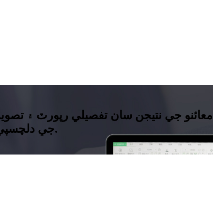
معائنو جي نتيجن سان تفصيلي رپورٽ ۽ تصوير
جي دلچسپي جي توهان جي پراڊڪٽ سان لاڳاپيل ٽي ٽي ايس سي سي سي نموني رپورٽ جو جائزو وٺو.