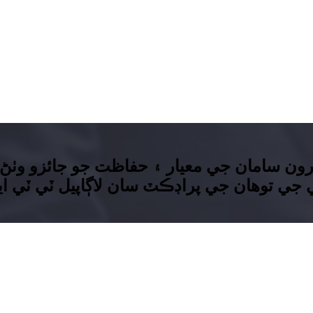
ون سامان جي معيار ۽ حفاظت جو جائزو وٺڻ 