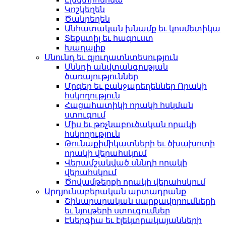
Կոշկեղեն
Ծանրեղեն
Անհատական ​​խնամք եւ կոսմետիկա
Տեքստիլ եւ հագուստ
Խաղալիք
Սնունդ եւ գյուղատնտեսություն
Սննդի անվտանգության
ծառայություններ
Մրգեր եւ բանջարեղեններ Որակի
հսկողություն
Հացահատիկի որակի հսկման
ստուգում
Միս եւ թռչնաբուծական որակի
հսկողություն
Թունաքիմիկատների եւ ծխախոտի
որակի վերահսկում
Վերամշակված սննդի որակի
վերահսկում
Ծովամթերքի որակի վերահսկում
Արդյունաբերական արտադրանք
Շինարարական սարքավորումների
եւ նյութերի ստուգումներ
Էներգիա եւ էլեկտրակայանների