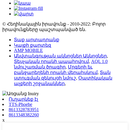
© Հեղինակային իրավունք - 2010-2022: Բոլոր
իրավունքները պաշտպանված են.
Տաք արտադրանք
Կայքի քարտեզ
AMP MOBILE
Անվտանգության ակնոցներ Ակնոցներ
,
Տեսչական որակի ապահովում
,
AQL 1.0
նմուշառման ծրագիր
,
Մրգերի եւ
բանջարեղենի որակի վերահսկում
,
Տան
ստուգման զեկույցի նմուշ
,
Օպտիկական
աչքերի շրջանակներ
,
Ուղարկեք էլ
TTS-Phoebe
8613328783951
8613348382260
x