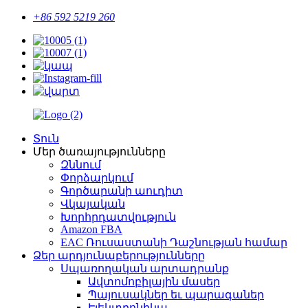
+86 592 5219 260
Տուն
Մեր ծառայությունները
Զննում
Փորձարկում
Գործարանի աուդիտ
Վկայական
Խորհրդատվություն
Amazon FBA
EAC Ռուսաստանի Դաշնության համար
Ձեր արդյունաբերությունները
Սպառողական արտադրանք
Ավտոմոբիլային մասեր
Պայուսակներ եւ պարագաներ
Էլեկտրոնիկա