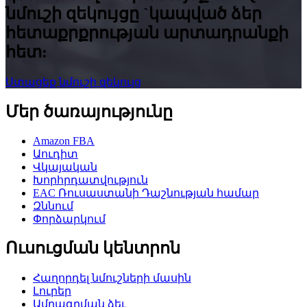
նմուշի զեկույցը `կապված ձեր
հետաքրքրության արտադրանքի
հետ:
Ստացեք նմուշի զեկույց
Մեր ծառայությունը
Amazon FBA
Աուդիտ
Վկայական
Խորհրդատվություն
EAC Ռուսաստանի Դաշնության համար
Զննում
Փորձարկում
Ուսուցման կենտրոն
Հաղորդել նմուշների մասին
Լուրեր
Ամրագրման ձեւ