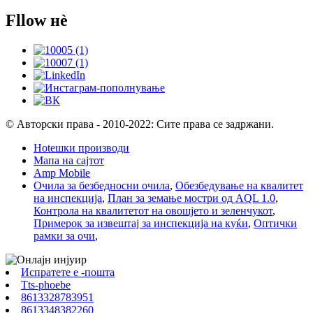
Fllow нè
© Авторски права - 2010-2022: Сите права се задржани.
Hotешки производи
Мапа на сајтот
Amp Mobile
Очила за безбедносни очила
,
Обезбедување на квалитет
на инспекција
,
План за земање мостри од AQL 1.0
,
Контрола на квалитетот на овошјето и зеленчукот
,
Примерок за извештај за инспекција на куќи
,
Оптички
рамки за очи
,
Испратете е -пошта
Tts-phoebe
8613328783951
8613348382260