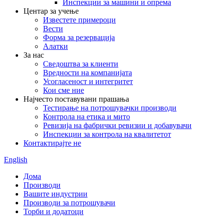
Инспекции за машини и опрема
Центар за учење
Известете примероци
Вести
Форма за резервација
Алатки
За нас
Сведоштва за клиенти
Вредности на компанијата
Усогласеност и интегритет
Кои сме ние
Најчесто поставувани прашања
Тестирање на потрошувачки производи
Контрола на етика и мито
Ревизија на фабрички ревизии и добавувачи
Инспекции за контрола на квалитетот
Контактирајте не
English
Дома
Производи
Вашите индустрии
Производи за потрошувачи
Торби и додатоци