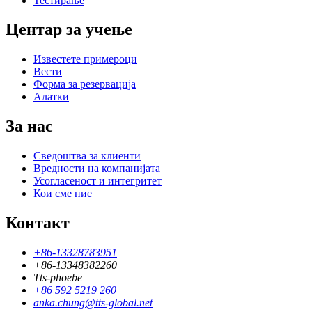
Тестирање
Центар за учење
Известете примероци
Вести
Форма за резервација
Алатки
За нас
Сведоштва за клиенти
Вредности на компанијата
Усогласеност и интегритет
Кои сме ние
Контакт
+86-13328783951
+86-13348382260
Tts-phoebe
+86 592 5219 260
anka.chung@tts-global.net