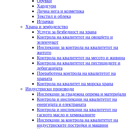
Обувки
Хардгури
Лична нега и козметика
Текстил и облека
Играчки
Храна и земјоделство
Услуги за безбедност на храна
Контрола на квалитетот на овошјето и
зеленчукот
Инспекции за контрола на квалитетот на
житото
Контрола на квалитетот на месото и живина
Контрола на квалитетот на пестицидите и
дебигацијата
Преработена контрола на квалитетот на
храната
Контрола на квалитет на морска храна
Индустриски производи
Инспекции за градежна опрема и материјали
Контрола и инспекции на квалитетот на
енергијата и електраната
Контрола и инспекции на квалитетот на
гасното масло и хемикалиите
Инспекции за контрола на квалитетот на
индустриските постројки и машини