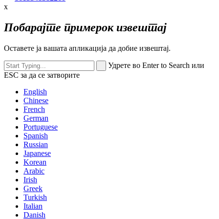
x
Побарајте примерок извештај
Оставете ја вашата апликација да добие извештај.
Удрете во Enter to Search или
ESC за да се затворите
English
Chinese
French
German
Portuguese
Spanish
Russian
Japanese
Korean
Arabic
Irish
Greek
Turkish
Italian
Danish