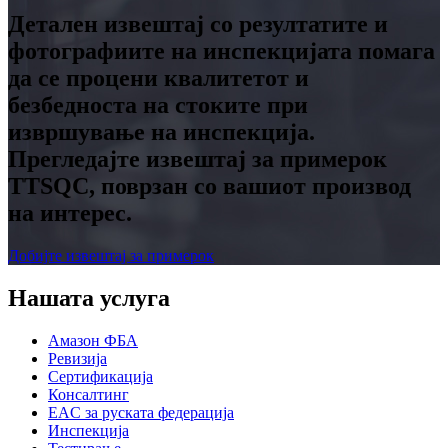
Детален извештај со резултатите и
фотографиите на инспекцијата помага
да се процени квалитетот и
безбедноста на стоките при
извршување на инспекција.
Прегледајте извештај за примерок
TTSQC, поврзан со вашиот производ
на интерес.
Добијте извештај за примерок
Нашата услуга
Амазон ФБА
Ревизија
Сертификација
Консалтинг
EAC за руската федерација
Инспекција