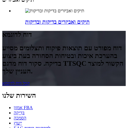
תיקים ואביזרים בדיקות ובדיקות
דוח לדוגמא
דוח מפורט עם תוצאות פיקוח ותצלומים מסייע
בהערכת איכות ובטיחות הסחורה בעת ביצוע
בדיקה. סקור דוח מדגם TTSQC הקשור למוצר
העניין שלך.
קבל דוח לדוגמא
השירות שלנו
אמזון FBA
בְּדִיקָה
הסמכה
ייעוץ