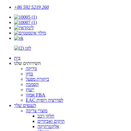
+86 592 5219 260
בַּיִת
השירותים שלנו
בְּדִיקָה
בּוֹחֵן
ביקורת מפעל
הסמכה
ייעוץ
אמזון FBA
EAC לפדרציה רוסית
הענפים שלך
מוצרי צריכה
חלקי רכב
תיקים ואביזרים
אֶלֶקטרוֹנִיקָה