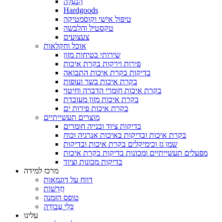
הַנעָלָה
Hardgoods
טיפול אישי וקוסמטיקה
טקסטיל והלבשה
צעצועים
אוכל וחקלאות
שירותי בטיחות מזון
פירות וירקות בקרת איכות
בדיקות בקרת איכות התבואה
בקרת איכות בשר ועופות
בקרת איכות חומרי הדברה וחיטוי
בקרת איכות מזון מעובדת
בקרת איכות פירות ים
מוצרים תעשייתיים
בדיקות ציוד ובנייה חומרים
בקרת איכות ובדיקות באיכות אנרגיה וכוח
שמן גז וכימיקלים בקרת איכות ובדיקות
מפעלים תעשייתיים ומכונות בדיקות בקרת איכות
בדיקות מכונות וציוד
מרכז למידה
דווח על דוגמאות
חֲדָשׁוֹת
טופס הזמנה
כְּלֵי עֲבוֹדָה
עלינו