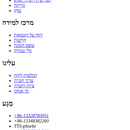
EAC לפדרציה רוסית
בְּדִיקָה
בּוֹחֵן
מרכז למידה
דווח על דוגמאות
חֲדָשׁוֹת
טופס הזמנה
כְּלֵי עֲבוֹדָה
עלינו
המלצות לקוח
ערכי חברה
ציות ויושרה
מי אנחנו
מַגָע
+86-13328783951
+86-13348382260
TTS-phoebe