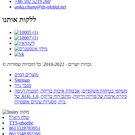
+86 592 5219 260
anka.chung@tts-global.net
ללקות אותנו
© זכויות יוצרים - 2010-2022: כל הזכויות שמורות.
מוצרים חמים
Sitemap
מגבר נייד
משקפי בטיחות משקפיים
,
אבטחת איכות בדיקה
,
תוכנית דגימה
בקרת איכות של פירות וירקות
,
מדגם דוח בדיקת
,
של AQL 1.0
,
בית
,
מסגרות עיניים אופטיות
שלח דוא"ל
TTS-phoebe
8613328783951
8613348382260