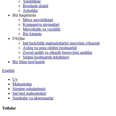
Yangiliklar
Bronlash shakli
Asboblar
Biz haqimizda
Mijoz guvohliklari
Kompaniya qiymatlari
Muvofiqlik va yaxlitlik
Biz kimmiz
FAQlar
Iste'molchilik mahsulotlarini sinovdan o'tkazish
Axloq va pora olishni boshqarish
Zavod auditi va etkazib beruvchisi auditlar
Sifatni boshqarish tekshiruvi
Biz bilan bog'lanish
English
Uy
Mahsulotlar
Sizning sohalaringiz
Iste'mol mahsulotlari
Sumkalar va aksessuarlar
Toifalar