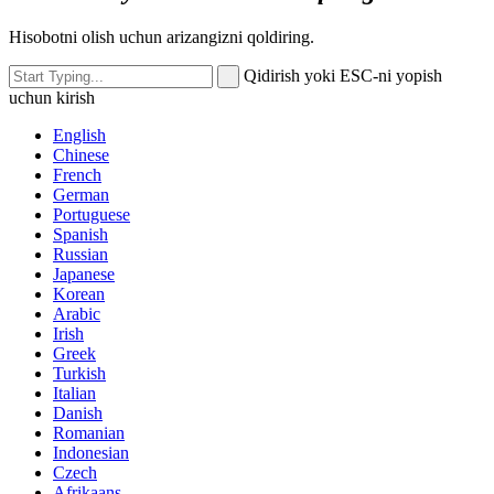
Hisobotni olish uchun arizangizni qoldiring.
Qidirish yoki ESC-ni yopish
uchun kirish
English
Chinese
French
German
Portuguese
Spanish
Russian
Japanese
Korean
Arabic
Irish
Greek
Turkish
Italian
Danish
Romanian
Indonesian
Czech
Afrikaans