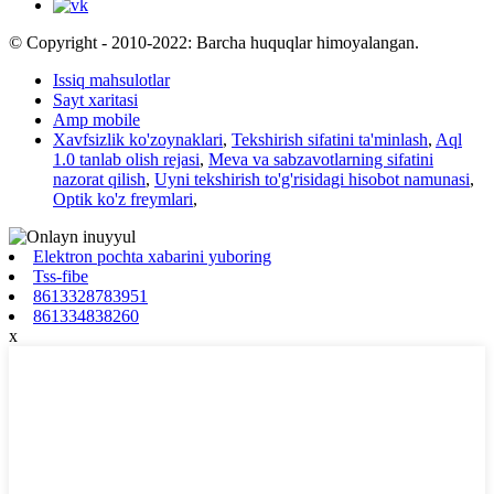
© Copyright - 2010-2022: Barcha huquqlar himoyalangan.
Issiq mahsulotlar
Sayt xaritasi
Amp mobile
Xavfsizlik ko'zoynaklari
,
Tekshirish sifatini ta'minlash
,
Aql
1.0 tanlab olish rejasi
,
Meva va sabzavotlarning sifatini
nazorat qilish
,
Uyni tekshirish to'g'risidagi hisobot namunasi
,
Optik ko'z freymlari
,
Elektron pochta xabarini yuboring
Tss-fibe
8613328783951
861334838260
x