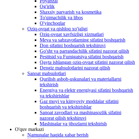
Poyabzal
Og'irlik
Shaxsiy parvarish va kosmetika
To'qimachilik va libos
O'yinchoqlar
Oziq-ovqat va qishloq xo'jaligi
Oziq-ovqat xavfsizligi xizmatlari
Meva va sabzavotlarning sifatini boshqarish
Don sifatini boshqarish tekshiruvi
Go'sht va parrandachilik sifatini nazorat qilish
Pestitsid va Fumigatsiya sifatini boshqarish
Qayta ishlangan oziq-ovqat sifatini nazorat qilish
Dengiz mahsulotlarini nazorat qilish
Sanoat mahsulotlari
Qurilish asbob-uskunalari va materiallarni
tekshirish
Energiya va elektr energiyasi sifatini boshqarish
va tekshirishlar
Gaz moyi va kimyoviy moddalar sifatini
boshqarish va tekshirishlar
Sanoat zavodlari va mashinasozlik sifatini
nazorat qilish tekshiruvi
Mashinalar va jihozlarni tekshirish
O'quv markazi
Namunalar haqida xabar berish