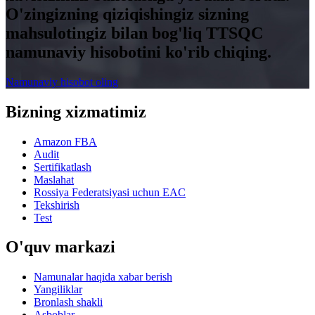
O'zingizning qiziqishingiz sizning
mahsulotingiz bilan bog'liq TTSQC
namunaviy hisobotini ko'rib chiqing.
Namunaviy hisobot oling
Bizning xizmatimiz
Amazon FBA
Audit
Sertifikatlash
Maslahat
Rossiya Federatsiyasi uchun EAC
Tekshirish
Test
O'quv markazi
Namunalar haqida xabar berish
Yangiliklar
Bronlash shakli
Asboblar