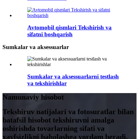
Avtomobil qismlari Tekshirish va
sifatni boshqarish
Sumkalar va aksessuarlar
Sumkalar va aksessuarlarni testlash
va tekshirishlar
Namunaviy hisobot
Tekshiruv natijalari va fotosuratlar bilan
batafsil hisobot tekshiruvni amalga
oshirishda tovarlarning sifati va
xavfsizlikni baholashga yordam beradi.