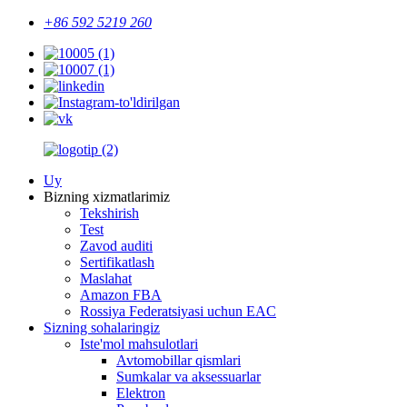
+86 592 5219 260
Uy
Bizning xizmatlarimiz
Tekshirish
Test
Zavod auditi
Sertifikatlash
Maslahat
Amazon FBA
Rossiya Federatsiyasi uchun EAC
Sizning sohalaringiz
Iste'mol mahsulotlari
Avtomobillar qismlari
Sumkalar va aksessuarlar
Elektron