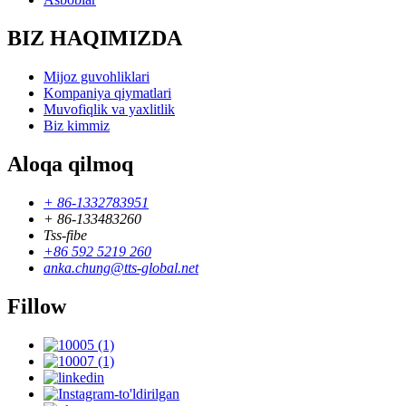
BIZ HAQIMIZDA
Mijoz guvohliklari
Kompaniya qiymatlari
Muvofiqlik va yaxlitlik
Biz kimmiz
Aloqa qilmoq
+ 86-1332783951
+ 86-133483260
Tss-fibe
+86 592 5219 260
anka.chung@tts-global.net
Fillow