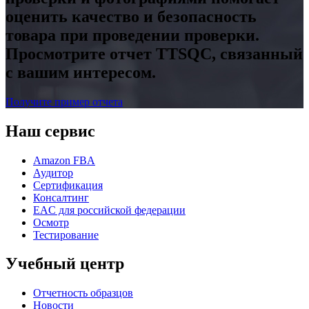
оценить качество и безопасность
товара при проведении проверки.
Просмотрите отчет TTSQC, связанный
с вашим интересом.
Получите пример отчета
Наш сервис
Amazon FBA
Аудитор
Сертификация
Консалтинг
EAC для российской федерации
Осмотр
Тестирование
Учебный центр
Отчетность образцов
Новости