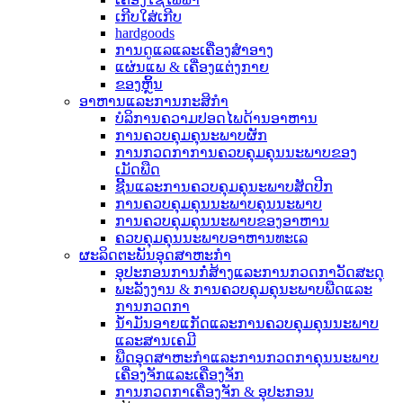
ເກີບໃສ່ເກີບ
hardgoods
ການດູແລແລະເຄື່ອງສໍາອາງ
ແຜ່ນແພ & ເຄື່ອງແຕ່ງກາຍ
ຂອງຫຼິ້ນ
ອາຫານແລະການກະສິກໍາ
ບໍລິການຄວາມປອດໄພດ້ານອາຫານ
ການຄວບຄຸມຄຸນະພາບຜັກ
ການກວດກາການຄວບຄຸມຄຸນນະພາບຂອງ
ເມັດພືດ
ຊີ້ນແລະການຄວບຄຸມຄຸນະພາບສັດປີກ
ການຄວບຄຸມຄຸນນະພາບຄຸນນະພາບ
ການຄວບຄຸມຄຸນນະພາບຂອງອາຫານ
ຄວບຄຸມຄຸນນະພາບອາຫານທະເລ
ຜະລິດຕະພັນອຸດສາຫະກໍາ
ອຸປະກອນການກໍ່ສ້າງແລະການກວດກາວັດສະດຸ
ພະລັງງານ & ການຄວບຄຸມຄຸນະພາບພືດແລະ
ການກວດກາ
ນ້ໍາມັນອາຍແກັດແລະການຄວບຄຸມຄຸນນະພາບ
ແລະສານເຄມີ
ພືດອຸດສາຫະກໍາແລະການກວດກາຄຸນນະພາບ
ເຄື່ອງຈັກແລະເຄື່ອງຈັກ
ການກວດກາເຄື່ອງຈັກ & ອຸປະກອນ