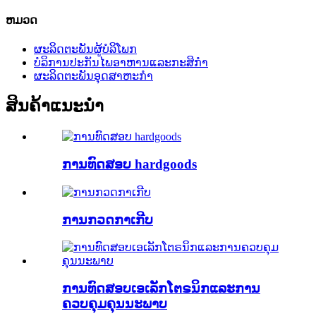
ຫມວດ
ຜະລິດຕະພັນຜູ້ບໍລິໂພກ
ບໍລິການປະກັນໄພອາຫານແລະກະສິກໍາ
ຜະລິດຕະພັນອຸດສາຫະກໍາ
ສິນຄ້າແນະນໍາ
ການທົດສອບ hardgoods
ການກວດກາເກີບ
ການທົດສອບເອເລັກໂຕຣນິກແລະການ
ຄວບຄຸມຄຸນນະພາບ