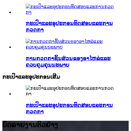
ກະເປົາແລະອຸປະກອນທົດສອບແລະການ
ກວດກາ
ການກວດກາຊິ້ນສ່ວນຂອງອາໄຫລ່ແລະ
ຄວບຄຸມຄຸນນະພາບ
ກະເປົາແລະອຸປະກອນເສີມ
ກະເປົາແລະອຸປະກອນທົດສອບແລະການ
ກວດກາ
ບົດລາຍງານຕົວຢ່າງ