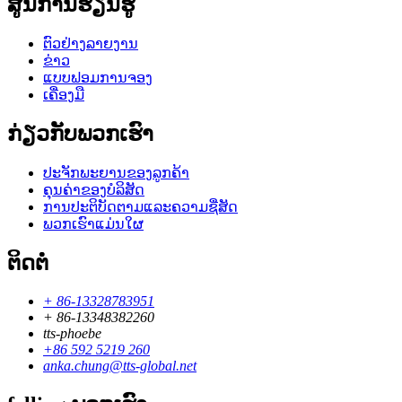
ສູນການຮຽນຮູ້
ຕົວຢ່າງລາຍງານ
ຂ່າວ
ແບບຟອມການຈອງ
ເຄື່ອງມື
ກ່ຽວກັບພວກເຮົາ
ປະຈັກພະຍານຂອງລູກຄ້າ
ຄຸນຄ່າຂອງບໍລິສັດ
ການປະຕິບັດຕາມແລະຄວາມຊື່ສັດ
ພວກເຮົາແມ່ນໃຜ
ຕິດຕໍ່
+ 86-13328783951
+ 86-13348382260
tts-phoebe
+86 592 5219 260
anka.chung@tts-global.net