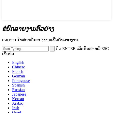
ຂໍບົດລາຍງານຕົວຢ່າງ
ອອກຈາກໃບສະຫມັກຂອງທ່ານເພື່ອຮັບລາຍງານ.
ກົດ ENTER ເພື່ອຄົ້ນຫາຫລື ESC
ເພື່ອປິດ
English
Chinese
French
German
Portuguese
Spanish
Russian
Japanese
Korean
Arabic
Irish
Greek