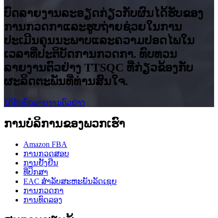
ບົດລາຍງານລະອຽດກ່ຽວກັບຜົນໄດ້ຮັບຂອງ
ການກວດກາແລະຮູບຖ່າຍຊ່ວຍໃນການ
ປະເມີນຄຸນນະພາບແລະຄວາມປອດໄພໃນ
ເວລາທີ່ປະຕິບັດການກວດກາ. ທົບທວນ
ລາຍງານຕົວຢ່າງ TTSQC ທີ່ກ່ຽວຂ້ອງກັບ
ຜະລິດຕະພັນທີ່ທ່ານສົນໃຈ.
ໄດ້ຮັບບົດລາຍງານຕົວຢ່າງ
ການບໍລິການຂອງພວກເຮົາ
Amazon FBA
ການກວດສອບ
ການຢັ້ງຢືນ
ທີ່ປຶກສາ
EAC ສໍາລັບສະຫະພັນລັດເຊຍ
ການກວດກາ
ການທົດລອງ