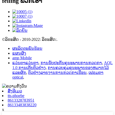
felling ພວກເຮົາ
©ລິຂະສິດ - 2010-2022: ລິຂະສິດ:.
ຜະລິດຕະພັນຮ້ອນ
ແຜນຜັງ
amp Mobile
ແວ່ນຕາແວ່ນຕາ
,
ການຮັບປະກັນຄຸນະພາບການກວດກາ
,
AQL
1.0 ການເກັບຕົວຢ່າງ
,
ການຄວບຄຸມຄຸນະພາບຂອງຫມາກໄມ້
ແລະຜັກ
,
ຕົວຢ່າງລາຍງານການກວດກາເຮືອນ
,
ເຟຣມຕາ
optical
,
ສົ່ງອີເມວ
tts-phoebe
8613328783951
86133483838220
x