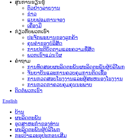
ສູນການຮຽນຮູ້
ຕົວຢ່າງລາຍງານ
ຂ່າວ
ແບບຟອມການຈອງ
ເຄື່ອງມື
ກ່ຽວກັບພວກເຮົາ
ປະຈັກພະຍານຂອງລູກຄ້າ
ຄຸນຄ່າຂອງບໍລິສັດ
ການປະຕິບັດຕາມແລະຄວາມຊື່ສັດ
ພວກເຮົາແມ່ນໃຜ
ຄໍາຖາມ
ການທົດສອບຜະລິດຕະພັນຜະລິດຕະພັນຜູ້ບໍລິໂພກ
ຈັນຍາບັນແລະການຄວບຄຸມການຕິດເຊື້ອ
ການກວດສອບໂຮງງານແລະຜູ້ສະຫນອງໂຮງງານ
ການກວດກາຄວບຄຸມຄຸນນະພາບ
ຕິດຕໍ່ພວກເຮົາ
English
ບ້ານ
ຜະລິດຕະພັນ
ອຸດສາຫະກໍາຂອງທ່ານ
ຜະລິດຕະພັນຜູ້ບໍລິໂພກ
ກະເປົາແລະອຸປະກອນເສີມ