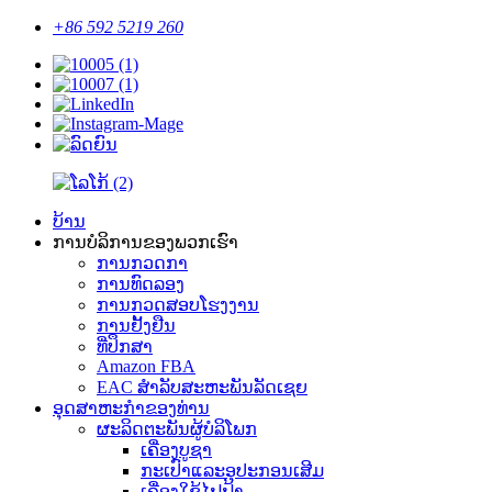
+86 592 5219 260
ບ້ານ
ການບໍລິການຂອງພວກເຮົາ
ການກວດກາ
ການທົດລອງ
ການກວດສອບໂຮງງານ
ການຢັ້ງຢືນ
ທີ່ປຶກສາ
Amazon FBA
EAC ສໍາລັບສະຫະພັນລັດເຊຍ
ອຸດສາຫະກໍາຂອງທ່ານ
ຜະລິດຕະພັນຜູ້ບໍລິໂພກ
ເຄື່ອງບູຊາ
ກະເປົາແລະອຸປະກອນເສີມ
ເຄື່ອງໃຊ້ໄຟຟ້າ