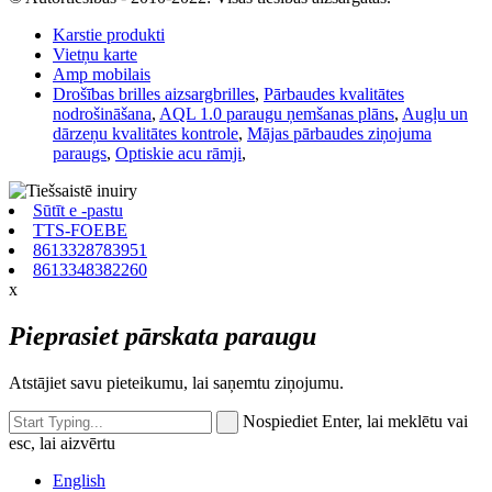
Karstie produkti
Vietņu karte
Amp mobilais
Drošības brilles aizsargbrilles
,
Pārbaudes kvalitātes
nodrošināšana
,
AQL 1.0 paraugu ņemšanas plāns
,
Augļu un
dārzeņu kvalitātes kontrole
,
Mājas pārbaudes ziņojuma
paraugs
,
Optiskie acu rāmji
,
Sūtīt e -pastu
TTS-FOEBE
8613328783951
8613348382260
x
Pieprasiet pārskata paraugu
Atstājiet savu pieteikumu, lai saņemtu ziņojumu.
Nospiediet Enter, lai meklētu vai
esc, lai aizvērtu
English