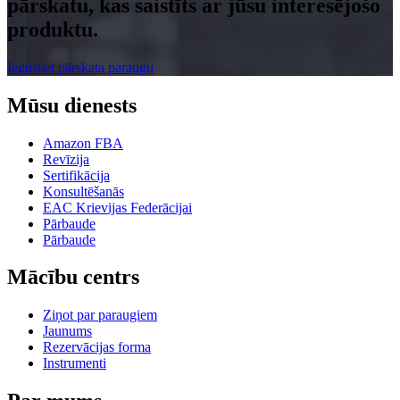
pārskatu, kas saistīts ar jūsu interesējošo
produktu.
Iegūstiet pārskata paraugu
Mūsu dienests
Amazon FBA
Revīzija
Sertifikācija
Konsultēšanās
EAC Krievijas Federācijai
Pārbaude
Pārbaude
Mācību centrs
Ziņot par paraugiem
Jaunums
Rezervācijas forma
Instrumenti