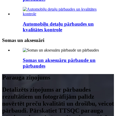
Automobiļu detaļu pārbaudes un
kvalitātes kontrole
Somas un aksesuāri
Somas un aksesuāru pārbaude un
pārbaudes
Parauga ziņojums
Detalizēts ziņojums ar pārbaudes
rezultātiem un fotogrāfijām palīdz
novērtēt preču kvalitāti un drošību, veicot
pārbaudi. Pārskatiet TTSQC parauga