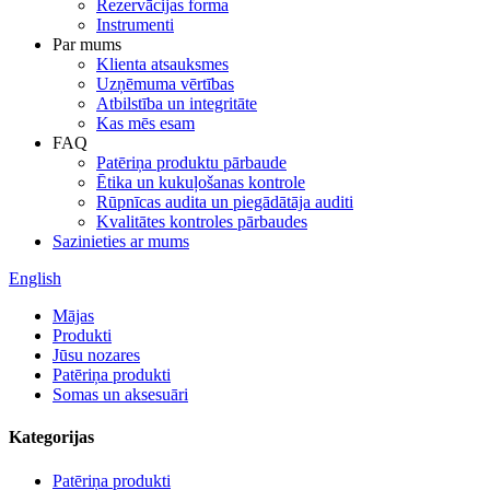
Rezervācijas forma
Instrumenti
Par mums
Klienta atsauksmes
Uzņēmuma vērtības
Atbilstība un integritāte
Kas mēs esam
FAQ
Patēriņa produktu pārbaude
Ētika un kukuļošanas kontrole
Rūpnīcas audita un piegādātāja auditi
Kvalitātes kontroles pārbaudes
Sazinieties ar mums
English
Mājas
Produkti
Jūsu nozares
Patēriņa produkti
Somas un aksesuāri
Kategorijas
Patēriņa produkti