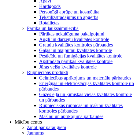
Apavi
Hardgoods
Personīgā aprūpe un kosmētika
Tekstilizstrādājums un apģērbs
Rotaļlietas
Pārtika un lauksaimniecība
Pārtikas nekaitīguma pakalpojumi
Augļi un dārzeņu kvalitātes kontrole
Graudu kvalitātes kontroles pārbaudes
Gaļas un mājputnu kvalitātes kontrole
Pesticīdu un fumigācijas kvalitātes kontrole
Apstrādāta pārtikas kvalitātes kontrole
Jūras velšu kvalitātes kontrole
Rūpniecības produkti
Celtniecības aprīkojums un materiālu pārbaudes
Enerģijas un elektrostacijas kvalitātes kontrole un
pārbaudes
Gāzes eļļa un ķīmiskās vielas kvalitātes kontrole
un pārbaudes
Rūpnieciskās rūpnīcas un mašīnu kvalitātes
kontroles pārbaudes
Mašīnu un aprīkojuma pārbaudes
Mācību centrs
Ziņot par paraugiem
Jaunums