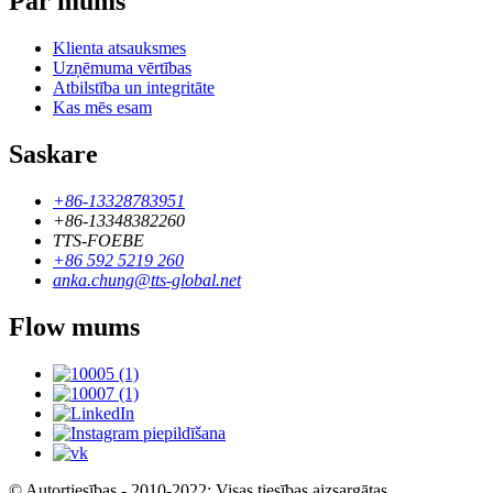
Par mums
Klienta atsauksmes
Uzņēmuma vērtības
Atbilstība un integritāte
Kas mēs esam
Saskare
+86-13328783951
+86-13348382260
TTS-FOEBE
+86 592 5219 260
anka.chung@tts-global.net
Flow mums
© Autortiesības - 2010-2022: Visas tiesības aizsargātas.