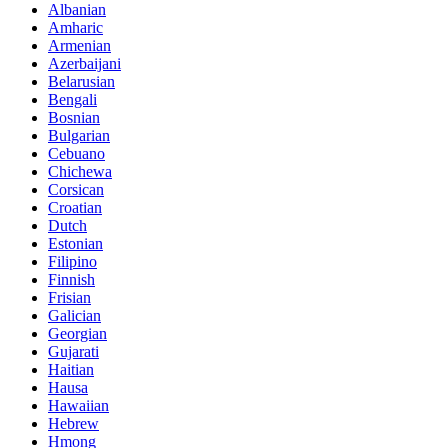
Albanian
Amharic
Armenian
Azerbaijani
Belarusian
Bengali
Bosnian
Bulgarian
Cebuano
Chichewa
Corsican
Croatian
Dutch
Estonian
Filipino
Finnish
Frisian
Galician
Georgian
Gujarati
Haitian
Hausa
Hawaiian
Hebrew
Hmong