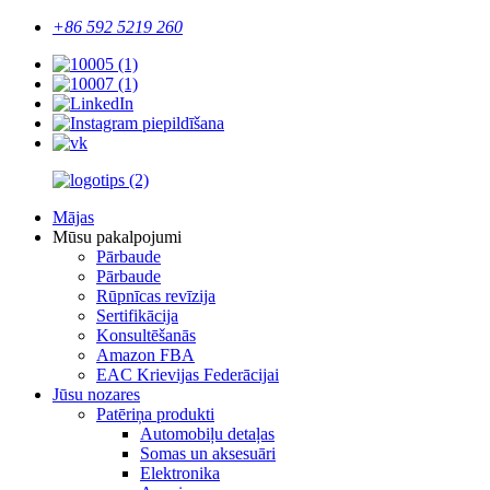
+86 592 5219 260
Mājas
Mūsu pakalpojumi
Pārbaude
Pārbaude
Rūpnīcas revīzija
Sertifikācija
Konsultēšanās
Amazon FBA
EAC Krievijas Federācijai
Jūsu nozares
Patēriņa produkti
Automobiļu detaļas
Somas un aksesuāri
Elektronika