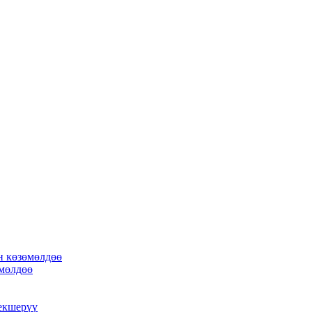
н көзөмөлдөө
өмөлдөө
екшерүү