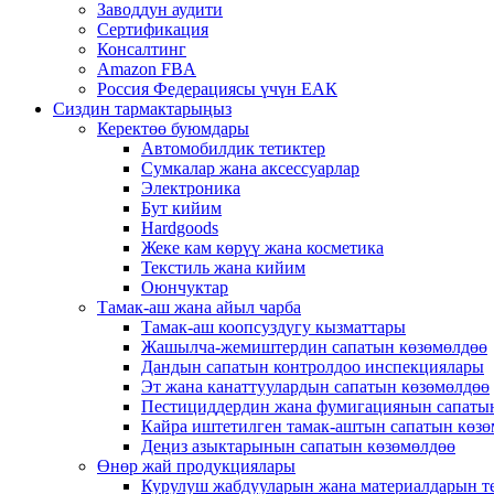
Заводдун аудити
Сертификация
Консалтинг
Amazon FBA
Россия Федерациясы үчүн ЕАК
Сиздин тармактарыңыз
Керектөө буюмдары
Автомобилдик тетиктер
Сумкалар жана аксессуарлар
Электроника
Бут кийим
Hardgoods
Жеке кам көрүү жана косметика
Текстиль жана кийим
Оюнчуктар
Тамак-аш жана айыл чарба
Тамак-аш коопсуздугу кызматтары
Жашылча-жемиштердин сапатын көзөмөлдөө
Дандын сапатын контролдоо инспекциялары
Эт жана канаттуулардын сапатын көзөмөлдөө
Пестициддердин жана фумигациянын сапаты
Кайра иштетилген тамак-аштын сапатын көз
Деңиз азыктарынын сапатын көзөмөлдөө
Өнөр жай продукциялары
Курулуш жабдууларын жана материалдарын т