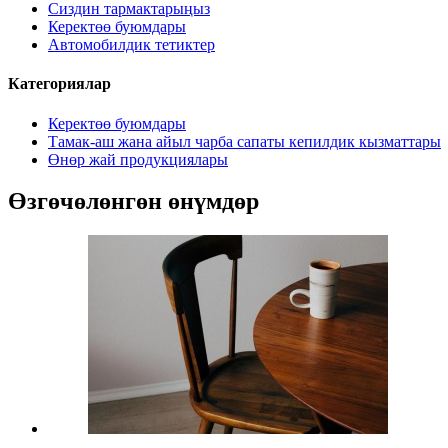
Сиздин тармактарыңыз
Керектөө буюмдары
Автомобилдик тетиктер
Категориялар
Керектөө буюмдары
Тамак-аш жана айыл чарба сапаты кепилдик кызматтары
Өнөр жай продукциялары
Өзгөчөлөнгөн өнүмдөр