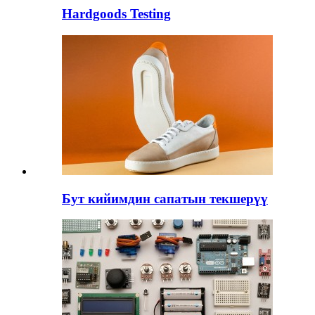
Hardgoods Testing
Бут кийимдин сапатын текшерүү