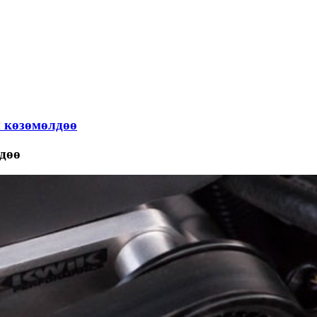
ы көзөмөлдөө
дөө