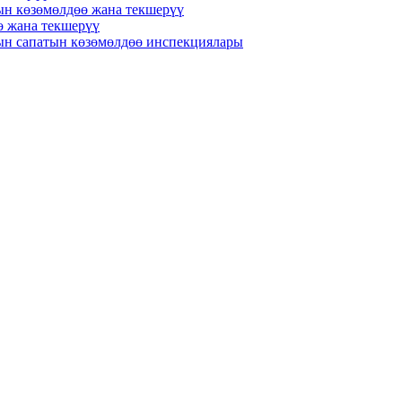
ын көзөмөлдөө жана текшерүү
ө жана текшерүү
н сапатын көзөмөлдөө инспекциялары