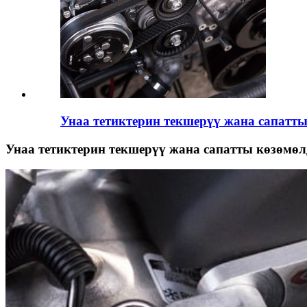
Унаа тетиктерин текшерүү жана сапатт
Унаа тетиктерин текшерүү жана сапатты көзөмөл