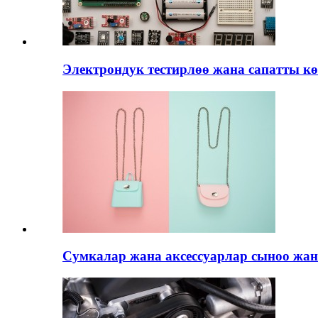
Электрондук тестирлөө жана сапатты к
Сумкалар жана аксессуарлар сыноо жан