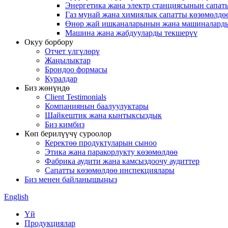
Энергетика жана электр станциясынын сапат
Газ мунай жана химиялык сапатты көзөмөлдө
Өнөр жай ишканаларынын жана машиналарды
Машина жана жабдууларды текшерүү
Окуу борбору
Отчет үлгүлөрү
Жаңылыктар
Брондоо формасы
Куралдар
Биз жөнүндө
Client Testimonials
Компаниянын баалуулуктары
Шайкештик жана кынтыксыздык
Биз кимбиз
Көп берилүүчү суроолор
Керектөө продуктуларын сыноо
Этика жана паракорлукту көзөмөлдөө
Фабрика аудити жана камсыздоочу аудиттер
Сапатты көзөмөлдөө инспекциялары
Биз менен байланышыңыз
English
Үй
Продукциялар