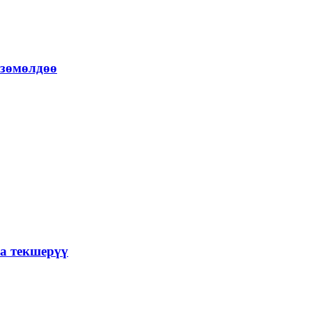
өзөмөлдөө
а текшерүү