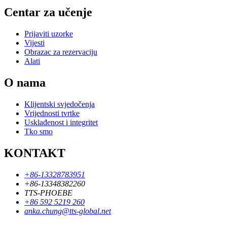
Centar za učenje
Prijaviti uzorke
Vijesti
Obrazac za rezervaciju
Alati
O nama
Klijentski svjedočenja
Vrijednosti tvrtke
Usklađenost i integritet
Tko smo
KONTAKT
+86-13328783951
+86-13348382260
TTS-PHOEBE
+86 592 5219 260
anka.chung@tts-global.net