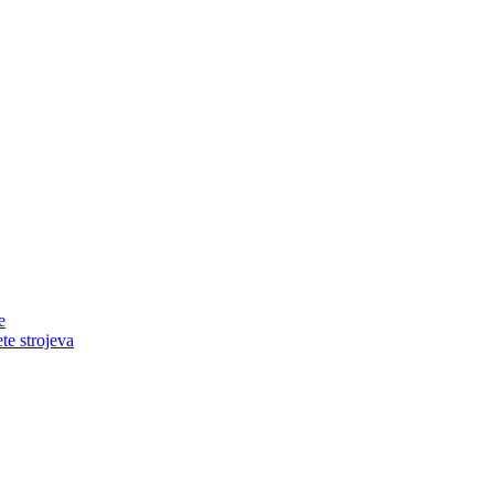
e
ete strojeva