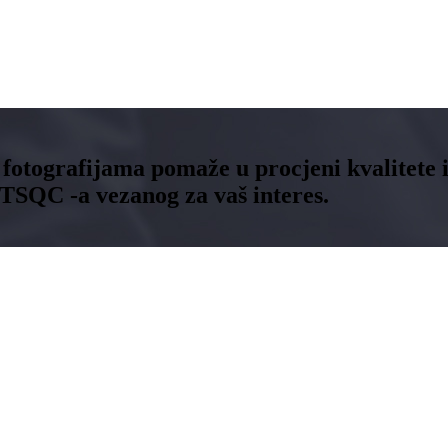
i fotografijama pomaže u procjeni kvalitete 
TTSQC -a vezanog za vaš interes.