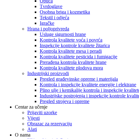
Obuća
Tvrdoglave
Osobna briga i kozmetika
Tekstil i odjeća
Igračke
Hrana i poljoprivreda
Usluge sigurnosti hrane
Kontrola kvalitete voća i povrća
Inspekcije kontrole kvalitete žitarica
Kontrola kvalitete mesa i peradi
Kontrola kvalitete pesticida i fumigacije
Prerađena kontrola kvalitete hrane
Kontrola kvalitete plodova mora
Industrijski proizvodi
Pregled građevinske opreme i materijala
Kontrola i inspekcije kvalitete energije i elektrane
Plino ulje i kemikalije kontrola i inspekcije kvalitet
Industrijske postrojenja i inspekcije kontrole kvalit
Pregled strojeva i opreme
Centar za učenje
Prijaviti uzorke
Vijesti
Obrazac za rezervaciju
Alati
O nama