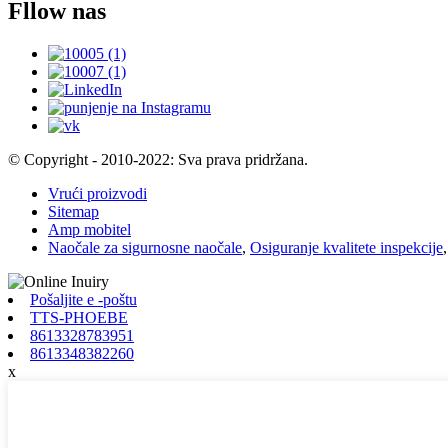
Fllow nas
© Copyright - 2010-2022: Sva prava pridržana.
Vrući proizvodi
Sitemap
Amp mobitel
Naočale za sigurnosne naočale
,
Osiguranje kvalitete inspekcije
Pošaljite e -poštu
TTS-PHOEBE
8613328783951
8613348382260
x