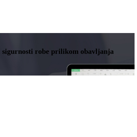
i sigurnosti robe prilikom obavljanja