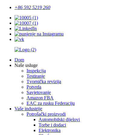
+86 592 5219 260
Dom
Naše usluge
Inspekcija
Testiranje
Tvornička revizija
Potvrda
Savjetovanje
Amazon FBA
EAC za rusku Federaciju
Vaše industrije
Potrošački proizvodi
Automobilski dijelovi
Torbe i dodaci
Elektronika