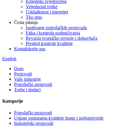
Klijentski svjedočenja
Vrijednosti tvrtke
Usklađenost i integritet
Tko smo
Česta pitanja
Ispitivanje potrošačkih proizvoda
Etika i kontrola podmićivanja
Revizija tvorničke revizije i dobavljača
Pregled kontrole kvalitete
Kontaktirajte nas
English
Dom
Proizvodi
Vaše industrije
Potrošački proizvodi
Torbe i dodaci
Kategorije
Potrošački proizvodi
Usluge osiguranja kvalitete hrane i poljoprivrede
Industrijski proizvodi