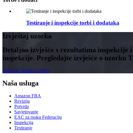
Testiranje i inspekcije torbi i dodataka
Izvještaj uzorka
Detaljno izvješće s rezultatima inspekcije 
inspekcije. Pregledajte izvješće o uzorku 
Nabavite uzorak izvješća
Naša usluga
Amazon FBA
Revizija
Potvrda
Savjetovanje
EAC za rusku Federaciju
Inspekcija
Testiranje