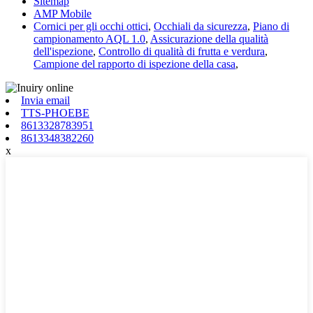
Sitemap
AMP Mobile
Cornici per gli occhi ottici
,
Occhiali da sicurezza
,
Piano di
campionamento AQL 1.0
,
Assicurazione della qualità
dell'ispezione
,
Controllo di qualità di frutta e verdura
,
Campione del rapporto di ispezione della casa
,
Invia email
TTS-PHOEBE
8613328783951
8613348382260
x