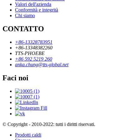
Valori dell'azienda
Conformità e integrità
Chi siamo
CONTATTO
+86-13328783951
+86-13348382260
TTS-PHOEBE
+86 592 5219 260
anka.chung@tts-global.net
Faci noi
© Copyright - 2010-2022: tutti i diritti riservati.
Prodotti caldi