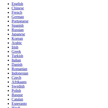
English
Chinese
French
German
Portuguese
Spanish
Russian
Japanese
Korean
Arabic
Irish
Greek
Turkish
Italian
Danish
Romanian
Indonesian
Czech
Afrikaans
Swedish
Polish
Basque
Catalan
Esperanto
Hindi