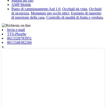
Mappa del sito
AMP Mobile
Piano di campionamento Aql 1.0
,
Occhiali da vista
,
Occhiali
di sicurezza
,
Montature per occhi ottici
,
Esempio di rapporto
di ispezione della casa
,
Controllo di qualità di frutta e verdura
,
Invia e-mail
TTS-Phoebe
8613328783951
8613348382260
x