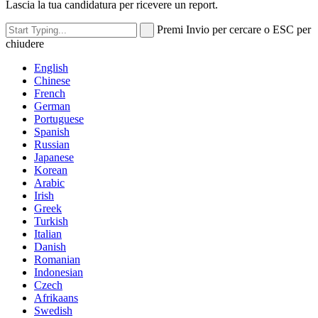
Lascia la tua candidatura per ricevere un report.
Premi Invio per cercare o ESC per
chiudere
English
Chinese
French
German
Portuguese
Spanish
Russian
Japanese
Korean
Arabic
Irish
Greek
Turkish
Italian
Danish
Romanian
Indonesian
Czech
Afrikaans
Swedish