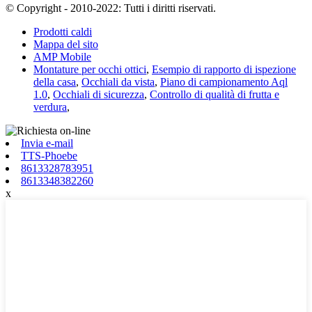
© Copyright - 2010-2022: Tutti i diritti riservati.
Prodotti caldi
Mappa del sito
AMP Mobile
Montature per occhi ottici
,
Esempio di rapporto di ispezione
della casa
,
Occhiali da vista
,
Piano di campionamento Aql
1.0
,
Occhiali di sicurezza
,
Controllo di qualità di frutta e
verdura
,
Invia e-mail
TTS-Phoebe
8613328783951
8613348382260
x