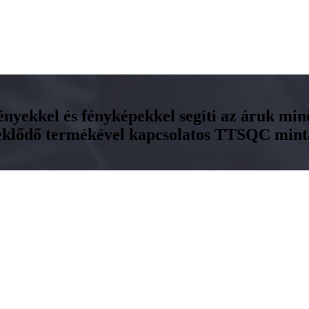
ményekkel és fényképekkel segíti az áruk mi
rdeklődő termékével kapcsolatos TTSQC minta