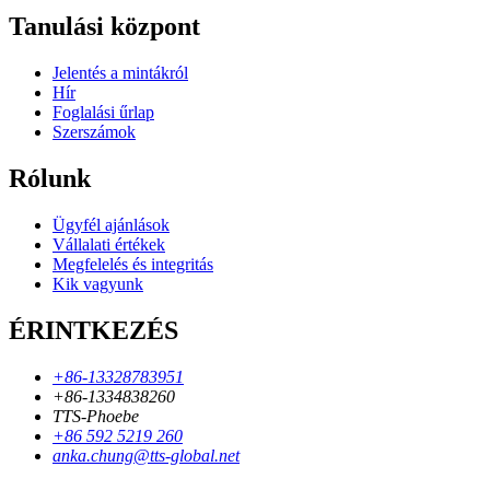
Tanulási központ
Jelentés a mintákról
Hír
Foglalási űrlap
Szerszámok
Rólunk
Ügyfél ajánlások
Vállalati értékek
Megfelelés és integritás
Kik vagyunk
ÉRINTKEZÉS
+86-13328783951
+86-1334838260
TTS-Phoebe
+86 592 5219 260
anka.chung@tts-global.net