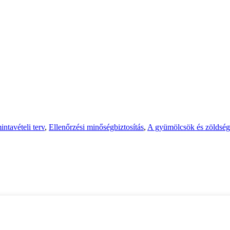
ntavételi terv
,
Ellenőrzési minőségbiztosítás
,
A gyümölcsök és zöldség