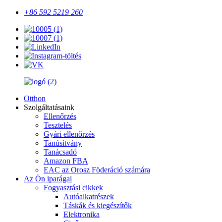
+86 592 5219 260
Otthon
Szolgáltatásaink
Ellenőrzés
Tesztelés
Gyári ellenőrzés
Tanúsítvány
Tanácsadó
Amazon FBA
EAC az Orosz Föderáció számára
Az Ön iparágai
Fogyasztási cikkek
Autóalkatrészek
Táskák és kiegészítők
Elektronika