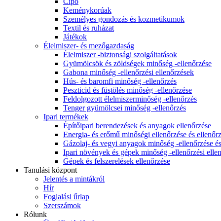
Cipő
Keménykorúak
Személyes gondozás és kozmetikumok
Textil és ruházat
Játékok
Élelmiszer- és mezőgazdaság
Élelmiszer -biztonsági szolgáltatások
Gyümölcsök és zöldségek minőség -ellenőrzése
Gabona minőség -ellenőrzési ellenőrzések
Hús- és baromfi minőség -ellenőrzés
Peszticid és füstölés minőség -ellenőrzése
Feldolgozott élelmiszerminőség -ellenőrzés
Tenger gyümölcsei minőség -ellenőrzés
Ipari termékek
Építőipari berendezések és anyagok ellenőrzése
Energia- és erőmű minőségi ellenőrzése és ellenőr
Gázolaj- és vegyi anyagok minőség -ellenőrzése és
Ipari növények és gépek minőség -ellenőrzési elle
Gépek és felszerelések ellenőrzése
Tanulási központ
Jelentés a mintákról
Hír
Foglalási űrlap
Szerszámok
Rólunk