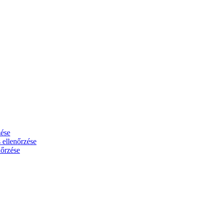
zése
 ellenőrzése
nőrzése