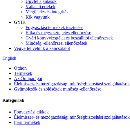
Ügyfél ajánlások
Vállalati értékek
Megfelelés és integritás
Kik vagyunk
GYIK
Fogyasztási termékek tesztelése
Etika és megvesztegetés ellenőrzése
Gyári könyvvizsgálat és beszállítói ellenőrzések
Minőség -ellenőrzési ellenőrzések
Vegye fel velünk a kapcsolatot
English
Otthon
Termékek
Az Ön iparágai
Élelmiszer- és mezőgazdasági minőségbiztosítási szolgáltatások
Gyümölcsök és zöldségek minőség -ellenőrzése
Kategóriák
Fogyasztási cikkek
Élelmiszer- és mezőgazdasági minőségbiztosítási szolgáltatások
Ipari termékek