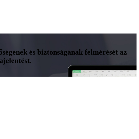
nőségének és biztonságának felmérését az
jelentést.