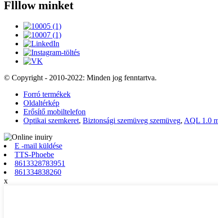
Flllow minket
© Copyright - 2010-2022: Minden jog fenntartva.
Forró termékek
Oldaltérkép
Erősítő mobiltelefon
Optikai szemkeret
,
Biztonsági szemüveg szemüveg
,
AQL 1.0 mi
E -mail küldése
TTS-Phoebe
8613328783951
861334838260
x