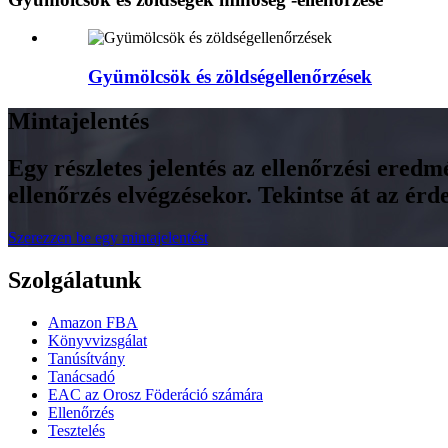
Gyümölcsök és zöldségellenőrzések
Mintajelentés
Egy részletes jelentés az ellenőrzési ered
ellenőrzés elvégzésekor. Tekintse át az é
Szerezzen be egy mintajelentést
Szolgálatunk
Amazon FBA
Könyvvizsgálat
Tanúsítvány
Tanácsadó
EAC az Orosz Föderáció számára
Ellenőrzés
Tesztelés