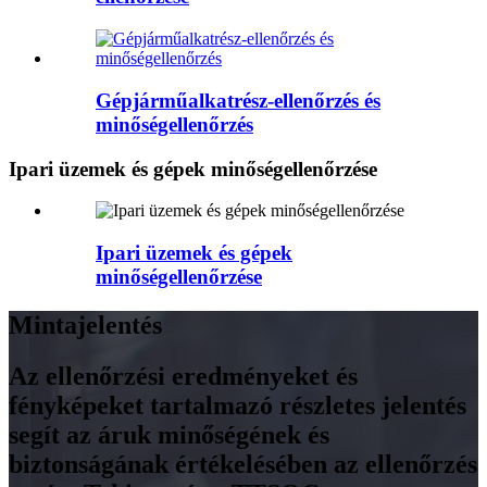
Gépjárműalkatrész-ellenőrzés és
minőségellenőrzés
Ipari üzemek és gépek minőségellenőrzése
Ipari üzemek és gépek
minőségellenőrzése
Mintajelentés
Az ellenőrzési eredményeket és
fényképeket tartalmazó részletes jelentés
segít az áruk minőségének és
biztonságának értékelésében az ellenőrzés