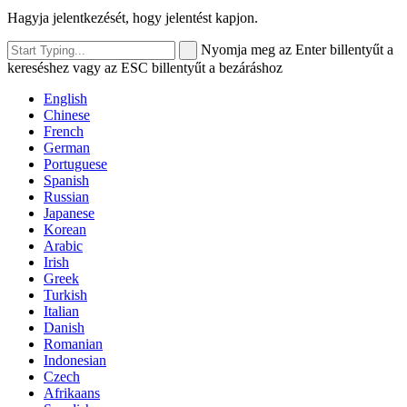
Hagyja jelentkezését, hogy jelentést kapjon.
Nyomja meg az Enter billentyűt a
kereséshez vagy az ESC billentyűt a bezáráshoz
English
Chinese
French
German
Portuguese
Spanish
Russian
Japanese
Korean
Arabic
Irish
Greek
Turkish
Italian
Danish
Romanian
Indonesian
Czech
Afrikaans