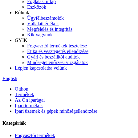
Foglalási űrlap
Eszközök
Rólunk
Ügyfélbeszámolók
Vállalati értékek
Megfelelés és integritás
Kik vagyunk
GYIK
Fogyasztói termékek tesztelése
Etika és vesztegetés ellenőrzése
Gyári és beszállítói auditok
Minőségellenőrzési vizsgálatok
Lépjen kapcsolatba velünk
English
Otthon
Termékek
Az Ön iparágai
Ipari termékek
Ipari üzemek és gépek minőségellenőrzése
Kategóriák
Fogyasztói termékek