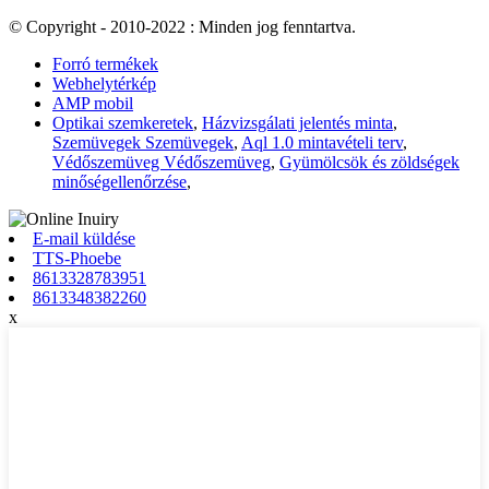
© Copyright - 2010-2022 : Minden jog fenntartva.
Forró termékek
Webhelytérkép
AMP mobil
Optikai szemkeretek
,
Házvizsgálati jelentés minta
,
Szemüvegek Szemüvegek
,
Aql 1.0 mintavételi terv
,
Védőszemüveg Védőszemüveg
,
Gyümölcsök és zöldségek
minőségellenőrzése
,
E-mail küldése
TTS-Phoebe
8613328783951
8613348382260
x