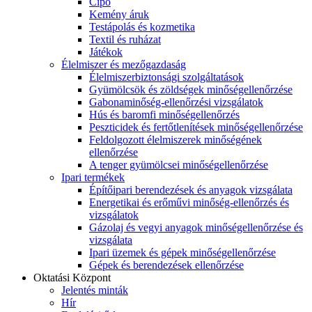
Cipő
Kemény áruk
Testápolás és kozmetika
Textil és ruházat
Játékok
Élelmiszer és mezőgazdaság
Élelmiszerbiztonsági szolgáltatások
Gyümölcsök és zöldségek minőségellenőrzése
Gabonaminőség-ellenőrzési vizsgálatok
Hús és baromfi minőségellenőrzés
Peszticidek és fertőtlenítések minőségellenőrzése
Feldolgozott élelmiszerek minőségének
ellenőrzése
A tenger gyümölcsei minőségellenőrzése
Ipari termékek
Építőipari berendezések és anyagok vizsgálata
Energetikai és erőművi minőség-ellenőrzés és
vizsgálatok
Gázolaj és vegyi anyagok minőségellenőrzése és
vizsgálata
Ipari üzemek és gépek minőségellenőrzése
Gépek és berendezések ellenőrzése
Oktatási Központ
Jelentés minták
Hír