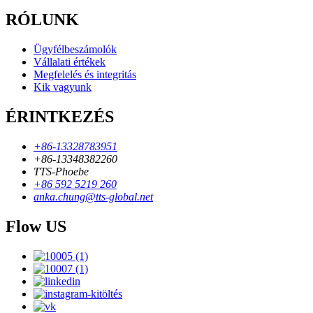
RÓLUNK
Ügyfélbeszámolók
Vállalati értékek
Megfelelés és integritás
Kik vagyunk
ÉRINTKEZÉS
+86-13328783951
+86-13348382260
TTS-Phoebe
+86 592 5219 260
anka.chung@tts-global.net
Flow US