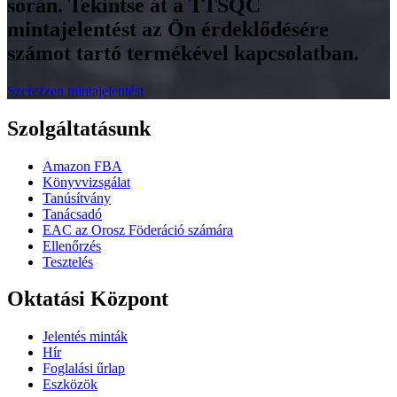
során. Tekintse át a TTSQC
mintajelentést az Ön érdeklődésére
számot tartó termékével kapcsolatban.
Szerezzen mintajelentést
Szolgáltatásunk
Amazon FBA
Könyvvizsgálat
Tanúsítvány
Tanácsadó
EAC az Orosz Föderáció számára
Ellenőrzés
Tesztelés
Oktatási Központ
Jelentés minták
Hír
Foglalási űrlap
Eszközök