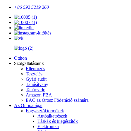
+86 592 5219 260
Otthon
Szolgáltatásaink
Ellenőrzés
Tesztelés
Gyári audit
Tanúsítvány
Tanácsadó
Amazon FBA
EAC az Orosz Föderáció számára
Az Ön iparágai
Fogyasztói termékek
Autóalkatrészek
Táskák és kiegészítők
Elektronika