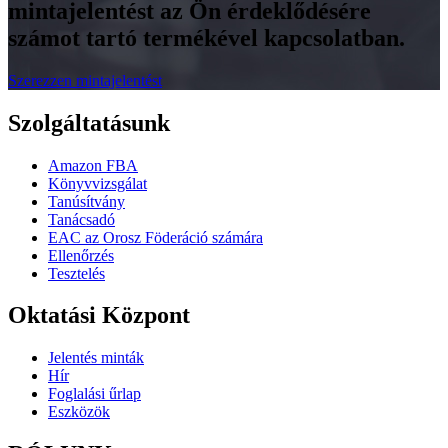
mintajelentést az Ön érdeklődésére
számot tartó termékével kapcsolatban.
Szerezzen mintajelentést
Szolgáltatásunk
Amazon FBA
Könyvvizsgálat
Tanúsítvány
Tanácsadó
EAC az Orosz Föderáció számára
Ellenőrzés
Tesztelés
Oktatási Központ
Jelentés minták
Hír
Foglalási űrlap
Eszközök