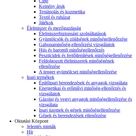
Cipő
Kemény áruk
Testápolás és kozmetika
Textil és ruházat
Játékok
Élelmiszer és mezőgazdaság
Élelmiszerbiztonsági szolgáltatások
Gyümölcsök és zöldségek minőségellenőrzése
Gabonaminőség-ellenőrzési vizsgálatok
Hús és baromfi minőségellenőrzés
Peszticidek és fertőtlenítések minőségellenőrzése
Feldolgozott élelmiszerek minőségének
ellenőrzése
A tenger gyümölcsei minőségellenőrzése
Ipari termékek
Építőipari berendezések és anyagok vizsgálata
Energetikai és erőművi minőség-ellenőrzés és
vizsgálatok
Gázolaj és vegyi anyagok minőségellenőrzése és
vizsgálata
Ipari üzemek és gépek minőségellenőrzése
Gépek és berendezések ellenőrzése
Oktatási Központ
Jelentés minták
Hír