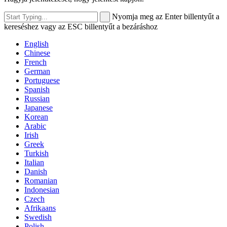
Nyomja meg az Enter billentyűt a
kereséshez vagy az ESC billentyűt a bezáráshoz
English
Chinese
French
German
Portuguese
Spanish
Russian
Japanese
Korean
Arabic
Irish
Greek
Turkish
Italian
Danish
Romanian
Indonesian
Czech
Afrikaans
Swedish
Polish