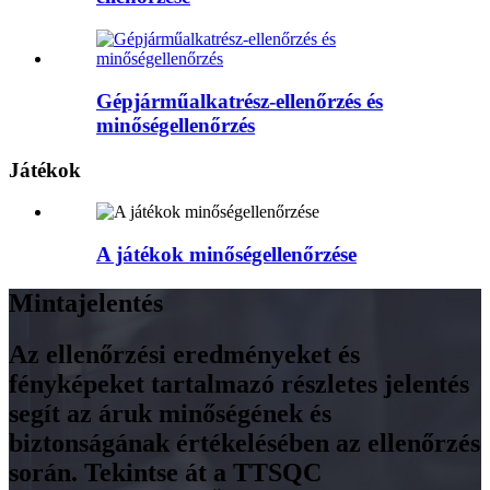
Gépjárműalkatrész-ellenőrzés és
minőségellenőrzés
Játékok
A játékok minőségellenőrzése
Mintajelentés
Az ellenőrzési eredményeket és
fényképeket tartalmazó részletes jelentés
segít az áruk minőségének és
biztonságának értékelésében az ellenőrzés
során. Tekintse át a TTSQC