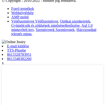
© Copyright - 2010-2022 : Minden jog fenntartva.
Forró termékek
Webhelytérkép
AMP mobil
Védőszemüveg Védőszemüveg
,
Optikai szemkeretek
,
Gyümölcsök és zöldségek minőségellenőrzése
,
Aql 1.0
mintavételi terv
,
Szemüvegek Szemüvegek
,
Házvizsgálati
jelentés minta
,
E-mail küldése
TTS-Phoebe
8613328783951
8613348382260
x