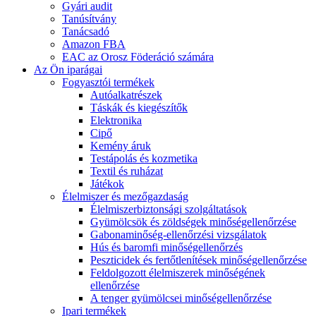
Gyári audit
Tanúsítvány
Tanácsadó
Amazon FBA
EAC az Orosz Föderáció számára
Az Ön iparágai
Fogyasztói termékek
Autóalkatrészek
Táskák és kiegészítők
Elektronika
Cipő
Kemény áruk
Testápolás és kozmetika
Textil és ruházat
Játékok
Élelmiszer és mezőgazdaság
Élelmiszerbiztonsági szolgáltatások
Gyümölcsök és zöldségek minőségellenőrzése
Gabonaminőség-ellenőrzési vizsgálatok
Hús és baromfi minőségellenőrzés
Peszticidek és fertőtlenítések minőségellenőrzése
Feldolgozott élelmiszerek minőségének
ellenőrzése
A tenger gyümölcsei minőségellenőrzése
Ipari termékek