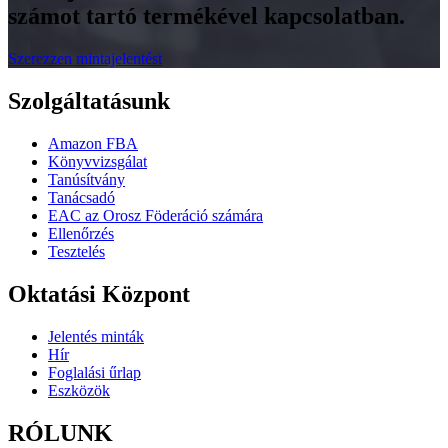
számot tartó termékével kapcsolatban.
Szerezzen mintajelentést
Szolgáltatásunk
Amazon FBA
Könyvvizsgálat
Tanúsítvány
Tanácsadó
EAC az Orosz Föderáció számára
Ellenőrzés
Tesztelés
Oktatási Központ
Jelentés minták
Hír
Foglalási űrlap
Eszközök
RÓLUNK