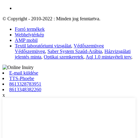
© Copyright - 2010-2022 : Minden jog fenntartva.
Forró termékek
Webhelytérkép
AMP mobil
Textil laboratóriumi vizsgálat
,
Védőszemüveg
Védőszemüveg
,
Saber System Szaúd-Arábia
,
Házvizsgálati
jelentés minta
,
Optikai szemkeretek
,
Aql 1.0 mintavételi terv
,
E-mail küldése
TTS-Phoebe
8613328783951
8613348382260
x