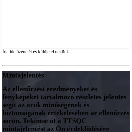
Írja ide üzenetét és küldje el nekünk
Mintajelentés
Az ellenőrzési eredményeket és
fényképeket tartalmazó részletes jelentés
segít az áruk minőségének és
biztonságának értékelésében az ellenőrzés
során. Tekintse át a TTSQC
mintajelentést az Ön érdeklődésére