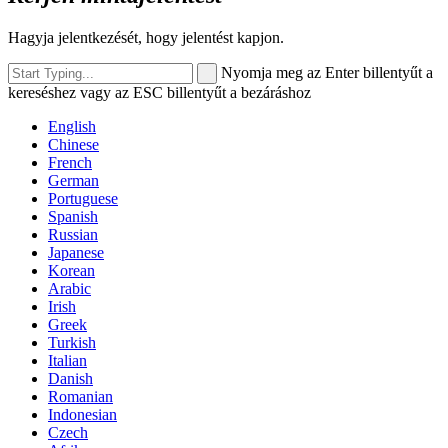
Hagyja jelentkezését, hogy jelentést kapjon.
Nyomja meg az Enter billentyűt a
kereséshez vagy az ESC billentyűt a bezáráshoz
English
Chinese
French
German
Portuguese
Spanish
Russian
Japanese
Korean
Arabic
Irish
Greek
Turkish
Italian
Danish
Romanian
Indonesian
Czech