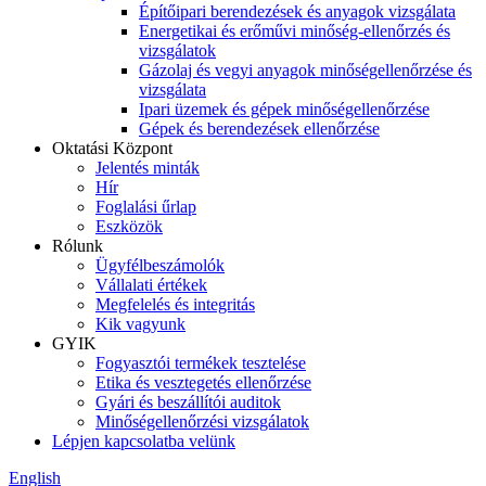
Építőipari berendezések és anyagok vizsgálata
Energetikai és erőművi minőség-ellenőrzés és
vizsgálatok
Gázolaj és vegyi anyagok minőségellenőrzése és
vizsgálata
Ipari üzemek és gépek minőségellenőrzése
Gépek és berendezések ellenőrzése
Oktatási Központ
Jelentés minták
Hír
Foglalási űrlap
Eszközök
Rólunk
Ügyfélbeszámolók
Vállalati értékek
Megfelelés és integritás
Kik vagyunk
GYIK
Fogyasztói termékek tesztelése
Etika és vesztegetés ellenőrzése
Gyári és beszállítói auditok
Minőségellenőrzési vizsgálatok
Lépjen kapcsolatba velünk
English