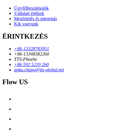
Ügyfélbeszámolók
Vállalati értékek
Megfelelés és integritás
Kik vagyunk
ÉRINTKEZÉS
+86-13328783951
+86-13348382260
TTS-Phoebe
+86 592 5219 260
anka.chung@tts-global.net
Flow US