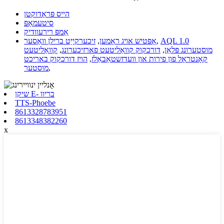
הייס פּראָדוקטן
סיטעמאַפּ
אַמפּ רירעוודיק
AQL 1.0
,
אָפּטיש אויג ראָמען
,
זיכערקייַט ברילן וואַסער
מוסטערונג פּלאַן
,
דורכקוק קוואַליטעט פארזיכערונג
,
קוואַליטעט
קאָנטראָל פון פירות און וועדזשטאַבאַלז
,
הויז דורכקוק באריכט
,
מוסטער
שיקן E- בריוו
TTS-Phoebe
8613328783951
8613348382260
x