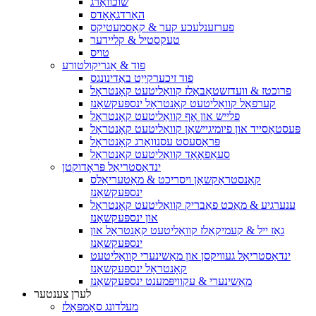
שוכוואַרג
האַרדגאָאָדס
פערזענלעכע קער & קאָסמעטיקס
טעקסטיל & קליידער
טויס
פוד & אַגריקולטורע
פוד זיכערקייַט באַדינונגס
פרוכטז & וועדזשטאַבאַלז קוואַליטעט קאָנטראָל
קערפאַל קוואַליטעט קאָנטראָל ינספּעקשאַנז
פלייש און אָף קוואַליטעט קאָנטראָל
פּעסטאַסייד און פיומיגיישאַן קוואַליטעט קאָנטראָל
פּראַסעסט עסנוואַרג קאָנטראָל
סעאַפאָאָד קוואַליטעט קאָנטראָל
ינדאַסטריאַל פּראָדוקטן
קאַנסטראַקשאַן ויסריכט & מאַטעריאַלס
ינספּעקשאַנז
ענערגיע & מאַכט פאַבריק קוואַליטעט קאָנטראָל
און ינספּעקשאַנז
גאַז ייל & קעמיקאַלז קוואַליטעט קאָנטראָל און
ינספּעקשאַנז
ינדאַסטריאַל געוויקסן און מאַשינערי קוואַליטעט
קאָנטראָל ינספּעקשאַנז
מאַשינערי & עקוויפּמענט ינספּעקשאַנז
לערן צענטער
מעלדונג סאַמפּאַלז