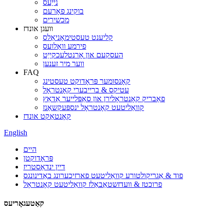
נייַעס
בוקינג פאָרעם
מכשירים
וועגן אונדז
קליענט טעסטימאָניאַלס
פירמע וואַלועס
העסקעם און אָרנטלעכקייַט
ווער מיר זענען
FAQ
קאָנסומער פּראָדוקט טעסטינג
עטיקס & ברייבערי קאָנטראָל
פאַבריק קאָנטראָלירן און סאַפּלייער אַדאַץ
קוואַליטעט קאָנטראָל ינספּעקשאַנז
קאָנטאַקט אונדז
English
היים
פּראָדוקטן
דיין ינדאַסטריז
פוד & אַגריקולטורע קוואַליטעט פארזיכערונג באַדינונגס
פרוכטז & וועדזשטאַבאַלז קוואַליטעט קאָנטראָל
קאַטעגאָריעס