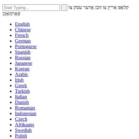
קלאַפּ אַרייַן צו זוכן אָדער עסק צו
פאַרמאַכן
English
Chinese
French
German
Portuguese
Spanish
Russian
Japanese
Korean
Arabic
Irish
Greek
Turkish
Italian
Danish
Romanian
Indonesian
Czech
Afrikaans
Swedish
Polish