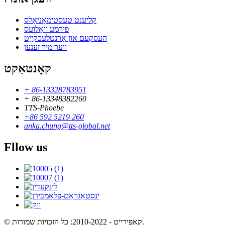
קליענט טעסטימאָניאַלס
פירמע וואַלועס
העסקעם און אָרנטלעכקייַט
ווער מיר זענען
קאָנטאַקט
+ 86-13328783951
+ 86-13348382260
TTS-Phoebe
+86 592 5219 260
anka.chung@tts-global.net
Fllow us
© קאַפּירייט - 2010-2022: כל הזכויות שמורות.