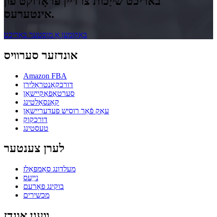
באריכט שייַכות צו דיין פּראָדוקט פון
אינטערעס.
באַקומען אַ מוסטער באַריכט
אונדזער סערוויס
Amazon FBA
דורכקאָנטראָלירן
סערטאַפאַקיישאַן
קאַנסאַלטינג
עאַק פֿאַר רוסיש פעדעריישאַן
דורכקוק
טעסטינג
לערן צענטער
מעלדונג סאַמפּאַלז
נייַעס
בוקינג פאָרעם
מכשירים
וועגן אונדז