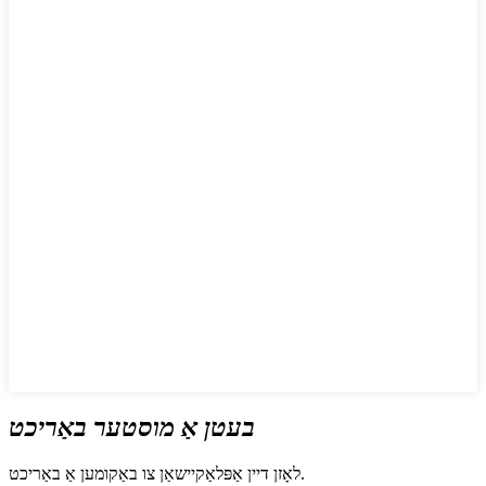
בעטן אַ מוסטער באַריכט
לאָזן דיין אַפּלאַקיישאַן צו באַקומען אַ באַריכט.