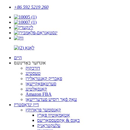
+86 592 5219 260
היים
אונדזער באַדינונגס
דורכקוק
טעסטינג
פאַבריק קאָנטראָלירן
סערטאַפאַקיישאַן
קאַנסאַלטינג
Amazon FBA
עאַק פֿאַר רוסיש פעדעריישאַן
דיין ינדאַסטריז
קאָנסומער פּראָדוקץ
אָטאַמאָוטיוו פּאַרץ
באַגס & אַקסעססאָריעס
עלעקטראָניק