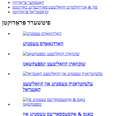
קאָנסומער פּראָדוקץ
פוד & אַגריקולטורע קוואַליטעט פארזיכערונג באַדינונגס
ינדאַסטריאַל פּראָדוקטן
פיטשערד פּראָדוקטן
האַרדגאָאָדס טעסטינג
שוכוואַרג קוואַליטעט ינספּעקשאַנז
עלעקטראָניק טעסטינג און קוואַליטעט
קאָנטראָל
באַגס & אַקסעססאָריעס טעסטינג און