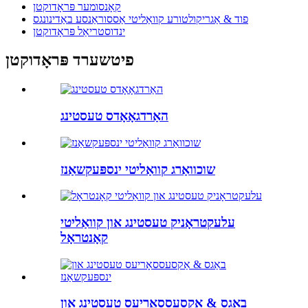
קאָנסומער פּראָדוקטן
פוד & אַגריקולטורע קוואַליטי אַססוראַנסע באַדינונגס
ינדוסטריאַל פּראָדוקטן
פיטשערד פּראָדוקטן
האַרדגאָאָדס טעסטינג
שוכוואַרג קוואַליטי ינספּעקשאַנז
עלעקטראָניק טעסטינג און קוואַליטי
קאָנטראָל
באַגס & אַקסעססאָריעס טעסטינג און