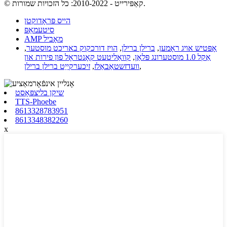
© קאַפּירייט - 2010-2022: כל הזכויות שמורות.
הייס פּראָדוקטן
סיטעמאַפּ
AMP מאָביל
אָפּטיש אויג ראָמען
,
ברילן ברילן
,
הויז דורכקוק באריכט מוסטער
,
אַקל 1.0 מוסטערונג פּלאַן
,
קוואַליטעט קאָנטראָל פון פירות און
,
וועדזשטאַבאַלז
,
זיכערקייַט ברילן ברילן
שיקן בליצפּאָסט
TTS-Phoebe
8613328783951
8613348382260
x