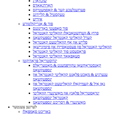
שוכוואַרג
האַרדגאָאָדס
פערזענלעכע קער & קאָסמעטיקס
טעקסטיל & קליידונג
אידיש
פוד & אַגריקולטורע
פוד סאַפעטי באַדינונגס
פרוץ & וועדזשטאַבאַלז קוואַליטי קאָנטראָל
קערל קוואַליטי קאָנטראָל ינספּעקשאַנז
פלייש און אָף קוואַליטעט קאָנטראָל
קוואַליטי קאָנטראָל פון פּעסטאַסיידז און פיומיגיישאַן
פּראַסעסט פוד קוואַליטי קאָנטראָל
סעאַפאָאָד קוואַליטי קאָנטראָל
ינדוסטריאַל פּראָדוקטן
קאַנסטראַקשאַן עקוויפּמענט & מאַטעריאַלס
ינספּעקשאַנז
ענערגיע & מאַכט פּלאַנט קוואַליטי קאָנטראָל און
ינספּעקשאַנז
גאַז אָיל & קעמיקאַלז קוואַליטעט קאָנטראָל און
ינספּעקשאַנז
ינדאַסטריאַל פּלאַנץ און מאַשינערי קוואַליטי
קאָנטראָל ינספּעקשאַנז
מאַשינערי & ויסריכט ינספּעקשאַנז
לערנען צענטער
באריכט סאַמפּאַלז