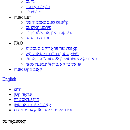
נייַעס
בוקינג פאָרעם
מכשירים
וועגן אונדז
קליענט טעסטאַמאָוניאַלז
פירמע וואַלועס
העסקעם און אָרנטלעכקייַט
ווער מיר זענען
FAQ
קאָנסומער פּראָדוקט טעסטינג
עטיקס און ברייבערי קאָנטראָל
פאַבריק קאָנטראָלירן & סאַפּלייער אַדאַץ
קוואַליטי קאָנטראָל ינספּעקשאַנז
קאָנטאַקט אונדז
English
היים
פּראָדוקטן
דיין ינדאַסטריז
קאָנסומער פּראָדוקטן
פערזענלעכע קער & קאָסמעטיקס
קאַטעגאָריעס