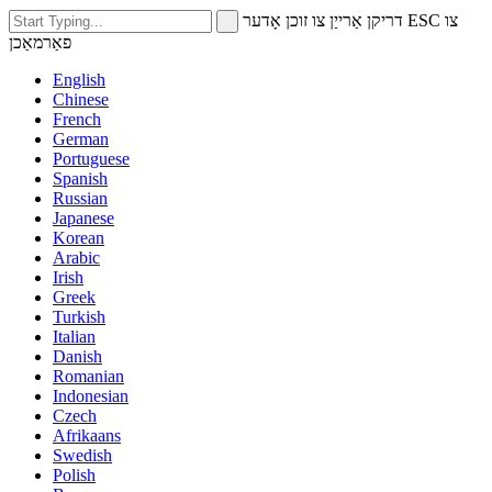
דריקן אַרייַן צו זוכן אָדער ESC צו
פאַרמאַכן
English
Chinese
French
German
Portuguese
Spanish
Russian
Japanese
Korean
Arabic
Irish
Greek
Turkish
Italian
Danish
Romanian
Indonesian
Czech
Afrikaans
Swedish
Polish