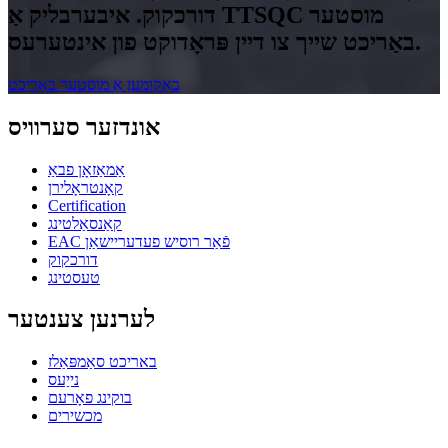
דורכקוק. איבערבליק אַ TTSQC מוסטער
באַריכט שייך צו דיין פּראָדוקט פון אינטערעס.
באַקומען אַ מוסטער באַריכט
אונדזער סערוויס
אַמאַזאָן פבאַ
קאָנטראָלירן
Certification
קאַנסאַלטינג
EAC פֿאַר רוסיש פעדעריישאַן
דורכקוק
טעסטינג
לערנען צענטער
באריכט סאַמפּאַלז
נייַעס
בוקינג פאָרעם
מכשירים