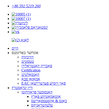
+86 592 5219 260
היים
אונדזער באַדינונגס
דורכקוק
טעסטינג
פאַבריק קאָנטראָלירן
Certification
קאַנסאַלטינג
אַמאַזאָן פבאַ
EAC פֿאַר רוסיש פעדעריישאַן
דיין ינדאַסטריז
קאָנסומער פּראָדוקטן
אַוטאָמאָטיווע פּאַרץ
באַגס & אַקסעססאָריעס
עלעקטראָניקס