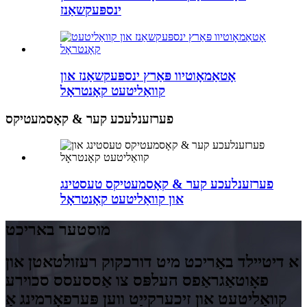
ינספּעקשאַנז
אָטאַמאָוטיוו פּאַרץ ינספּעקשאַנז און
קוואַליטעט קאָנטראָל
פערזענלעכע קער & קאָסמעטיקס
פערזענלעכע קער & קאָסמעטיקס טעסטינג
און קוואַליטעט קאָנטראָל
מוסטער באריכט
א דיטיילד באַריכט מיט דורכקוק רעזולטאטן און
פאָוטאַגראַפס העלפּס צו אַססעסס סכוירע
קוואַליטעט און זיכערקייַט ווען פּערפאָרמינג אַ