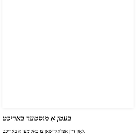
בעטן אַ מוסטער באריכט
לאָזן דיין אַפּלאַקיישאַן צו באַקומען אַ באַריכט.