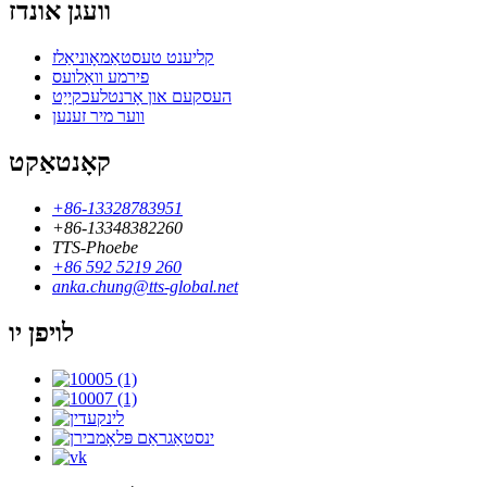
וועגן אונדז
קליענט טעסטאַמאָוניאַלז
פירמע וואַלועס
העסקעם און אָרנטלעכקייַט
ווער מיר זענען
קאָנטאַקט
+86-13328783951
+86-13348382260
TTS-Phoebe
+86 592 5219 260
anka.chung@tts-global.net
לויפן יו