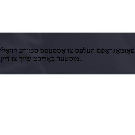
ָוטאַגראַפס העלפּס צו אַססעסס סכוירע קוואַליטעט
איבערבליק אַ TTSQC מוסטער באַריכט שייך צו דיין פּראָדוקט פון אינטערעס.