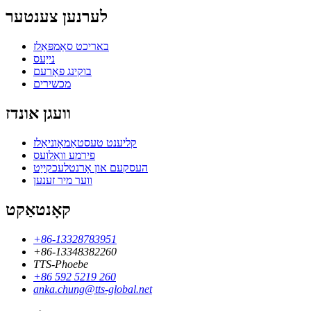
לערנען צענטער
באריכט סאַמפּאַלז
נייַעס
בוקינג פאָרעם
מכשירים
וועגן אונדז
קליענט טעסטאַמאָוניאַלז
פירמע וואַלועס
העסקעם און אָרנטלעכקייַט
ווער מיר זענען
קאָנטאַקט
+86-13328783951
+86-13348382260
TTS-Phoebe
+86 592 5219 260
anka.chung@tts-global.net