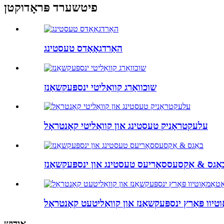
פיטשערד פּראָדוקטן
האַרדגאָאָדס טעסטינג
שוכוואַרג קוואַליטי ינספּעקשאַנז
עלעקטראָניק טעסטינג און קוואַליטי קאָנטראָל
אַגס & אַקסעססאָריעס טעסטינג און ינספּעקשאַנז
וטיוו פּאַרץ ינספּעקשאַנז און קוואַליטעט קאָנטראָל
אידיש