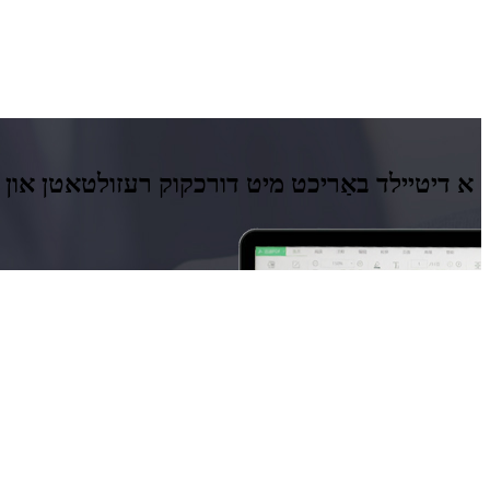
א דיטיילד באַריכט מיט דורכקוק רעזולטאטן און פא