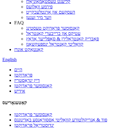
קליענט טעסטאַמאָוניאַלז
פירמע וואַלועס
העסקעם און אָרנטלעכקייַט
ווער מיר זענען
FAQ
קאָנסומער פּראָדוקט טעסטינג
עטיקס און ברייבערי קאָנטראָל
פאַבריק קאָנטראָלירן & סאַפּלייער אַדאַץ
קוואַליטי קאָנטראָל ינספּעקשאַנז
קאָנטאַקט אונדז
English
היים
פּראָדוקטן
דיין ינדאַסטריז
קאָנסומער פּראָדוקטן
אידיש
קאַטעגאָריעס
קאָנסומער פּראָדוקטן
פוד & אַגריקולטורע קוואַליטי אַססוראַנסע באַדינונגס
ינדוסטריאַל פּראָדוקטן