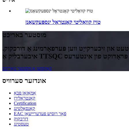
טויז קוואַליטי קאָנטראָל ינספּעקשאַנז
מוסטער באריכט
 און זיכערקייַט ווען פּערפאָרמינג אַ דורכקוק.
באַקומען אַ מוסטער באַריכט
אונדזער סערוויס
אַמאַזאָן פבאַ
קאָנטראָלירן
Certification
קאַנסאַלטינג
EAC פֿאַר רוסיש פעדעריישאַן
דורכקוק
טעסטינג