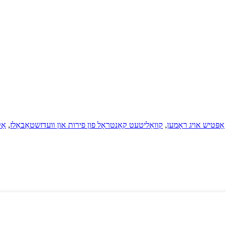
אָפּטיש אויג ראָמען
,
קוואַליטעט קאָנטראָל פון פירות און וועדזשטאַבאַלז
,
אַקל 1.0 מ