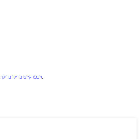
,
זיכערקייַט ברילן ברילן
,