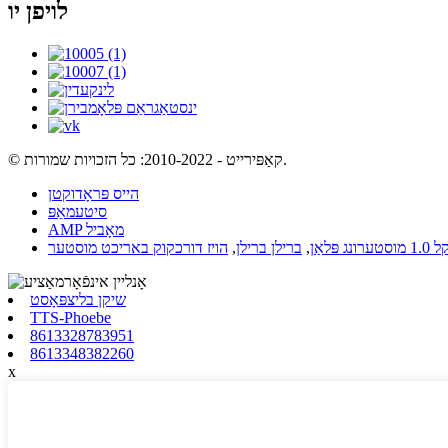
לויפן יו
© קאַפּירייט - 2010-2022: כל הזכויות שמורות.
הייס פּראָדוקטן
סיטעמאַפּ
AMP מאָביל
וסטערונג פּלאַן
,
ברילן ברילן
,
הויז דורכקוק באריכט מוסטער
שיקן בליצפּאָסט
TTS-Phoebe
8613328783951
8613348382260
x