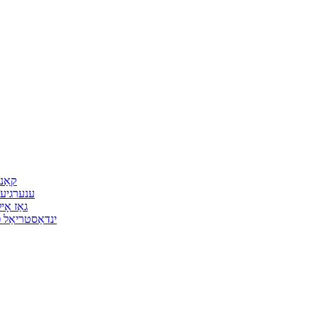
קאַנ
ענערגיע 
גאַז אָ
ינדאַסטריאַל פ