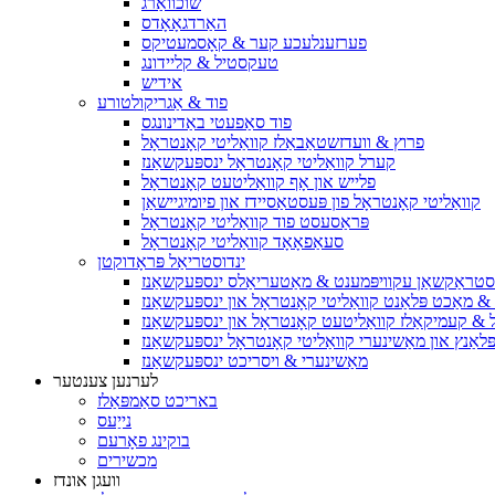
שוכוואַרג
האַרדגאָאָדס
פערזענלעכע קער & קאָסמעטיקס
טעקסטיל & קליידונג
אידיש
פוד & אַגריקולטורע
פוד סאַפעטי באַדינונגס
פרוץ & וועדזשטאַבאַלז קוואַליטי קאָנטראָל
קערל קוואַליטי קאָנטראָל ינספּעקשאַנז
פלייש און אָף קוואַליטעט קאָנטראָל
קוואַליטי קאָנטראָל פון פּעסטאַסיידז און פיומיגיישאַן
פּראַסעסט פוד קוואַליטי קאָנטראָל
סעאַפאָאָד קוואַליטי קאָנטראָל
ינדוסטריאַל פּראָדוקטן
סטראַקשאַן עקוויפּמענט & מאַטעריאַלס ינספּעקשאַנז
& מאַכט פּלאַנט קוואַליטי קאָנטראָל און ינספּעקשאַנז
יל & קעמיקאַלז קוואַליטעט קאָנטראָל און ינספּעקשאַנז
ּלאַנץ און מאַשינערי קוואַליטי קאָנטראָל ינספּעקשאַנז
מאַשינערי & ויסריכט ינספּעקשאַנז
לערנען צענטער
באריכט סאַמפּאַלז
נייַעס
בוקינג פאָרעם
מכשירים
וועגן אונדז