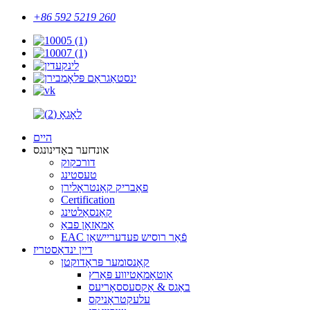
+86 592 5219 260
היים
אונדזער באַדינונגס
דורכקוק
טעסטינג
פאַבריק קאָנטראָלירן
Certification
קאַנסאַלטינג
אַמאַזאָן פבאַ
EAC פֿאַר רוסיש פעדעריישאַן
דיין ינדאַסטריז
קאָנסומער פּראָדוקטן
אַוטאָמאָטיווע פּאַרץ
באַגס & אַקסעססאָריעס
עלעקטראָניקס