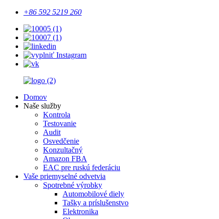
+86 592 5219 260
Domov
Naše služby
Kontrola
Testovanie
Audit
Osvedčenie
Konzultačný
Amazon FBA
EAC pre ruskú federáciu
Vaše priemyselné odvetvia
Spotrebné výrobky
Automobilové diely
Tašky a príslušenstvo
Elektronika