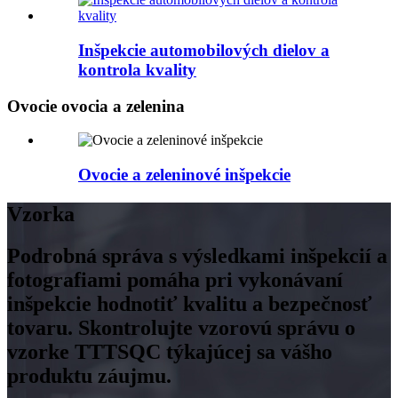
Inšpekcie automobilových dielov a
kontrola kvality
Ovocie ovocia a zelenina
Ovocie a zeleninové inšpekcie
Vzorka
Podrobná správa s výsledkami inšpekcií a
fotografiami pomáha pri vykonávaní
inšpekcie hodnotiť kvalitu a bezpečnosť
tovaru. Skontrolujte vzorovú správu o
vzorke TTTSQC týkajúcej sa vášho
produktu záujmu.