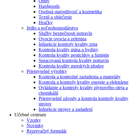
Obuv
Hardgoods
Osobná starostlivosť a kozmetika
Textil a oblečenie
Hračky
Jedlo a poľnohospodárstvo
Služby bezpečnosti potravín
Ovocie ovocia a zelenina
Inšpekcie kontroly kvality zrna
Kontrola kvality mäsa a hydiny
Kontrola kvality pesticídov a fumigie
Spracovaná kontrola kvality potravín
Kontrola kvality morských plodov
Priemyselné výrobky
Kontrola a kontrolné zariadenia a materiály
Kontrola a kontroly kvality energie a elektrárne
Ovládanie a kontroly kvality plynového oleja a
chemikálií
Priemyselné závody a kontrola kontroly kvality
strojov
Inšpekcie strojov a zariadení
Učebné centrum
Vzorky
Novinky
Rezervačný formulár