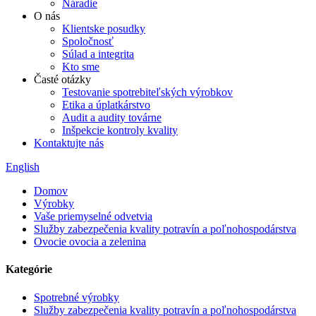
Náradie
O nás
Klientske posudky
Spoločnosť
Súlad a integrita
Kto sme
Časté otázky
Testovanie spotrebiteľských výrobkov
Etika a úplatkárstvo
Audit a audity továrne
Inšpekcie kontroly kvality
Kontaktujte nás
English
Domov
Výrobky
Vaše priemyselné odvetvia
Služby zabezpečenia kvality potravín a poľnohospodárstva
Ovocie ovocia a zelenina
Kategórie
Spotrebné výrobky
Služby zabezpečenia kvality potravín a poľnohospodárstva