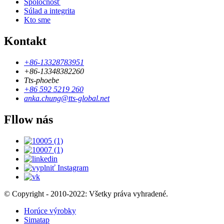
Spoločnosť
Súlad a integrita
Kto sme
Kontakt
+86-13328783951
+86-13348382260
Tts-phoebe
+86 592 5219 260
anka.chung@tts-global.net
Fllow nás
© Copyright - 2010-2022: Všetky práva vyhradené.
Horúce výrobky
Simatap