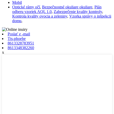
Mobil
Optické rámy očí
,
Bezpečnostné okuliare okuliare
,
Plán
odberu vzoriek AQL 1.0
,
Zabezpečenie kvality kontroly
,
Kontrola kvality ovocia a zeleniny
,
Vzorka správy o inšpekcii
domu
,
Poslať e -mail
Tts-phoebe
8613328783951
8613348382260
x