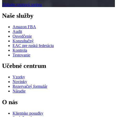
Získajte vzorovú správu
Naše služby
Amazon FBA
Audit
Osvedčenie
Konzultačný
EAC pre ruskú federáciu
Kontrola
Testovanie
Učebné centrum
Vzorky
Novinky
Rezervačný formulár
Náradie
O nás
Klientske posudky