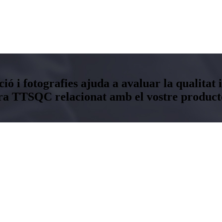
ó i fotografies ajuda a avaluar la qualitat i
ra TTSQC relacionat amb el vostre producte