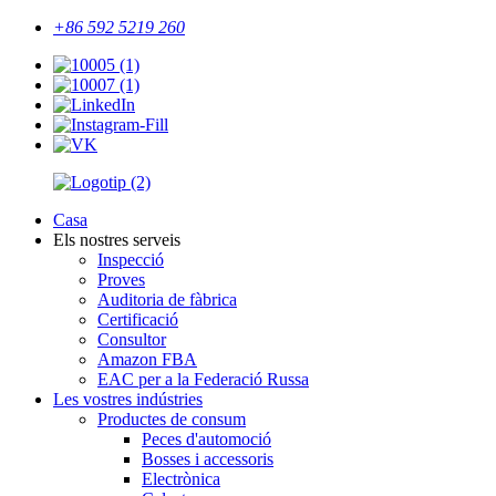
+86 592 5219 260
Casa
Els nostres serveis
Inspecció
Proves
Auditoria de fàbrica
Certificació
Consultor
Amazon FBA
EAC per a la Federació Russa
Les vostres indústries
Productes de consum
Peces d'automoció
Bosses i accessoris
Electrònica