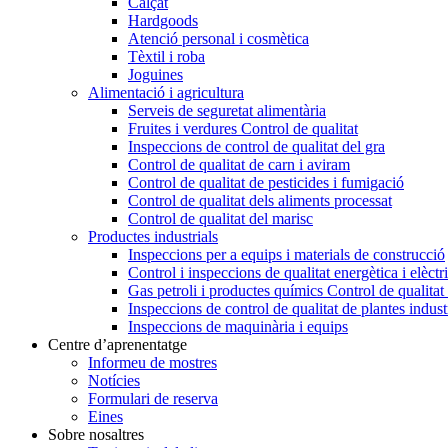
Calçat
Hardgoods
Atenció personal i cosmètica
Tèxtil i roba
Joguines
Alimentació i agricultura
Serveis de seguretat alimentària
Fruites i verdures Control de qualitat
Inspeccions de control de qualitat del gra
Control de qualitat de carn i aviram
Control de qualitat de pesticides i fumigació
Control de qualitat dels aliments processat
Control de qualitat del marisc
Productes industrials
Inspeccions per a equips i materials de construcció
Control i inspeccions de qualitat energètica i elèctr
Gas petroli i productes químics Control de qualitat
Inspeccions de control de qualitat de plantes indust
Inspeccions de maquinària i equips
Centre d’aprenentatge
Informeu de mostres
Notícies
Formulari de reserva
Eines
Sobre nosaltres