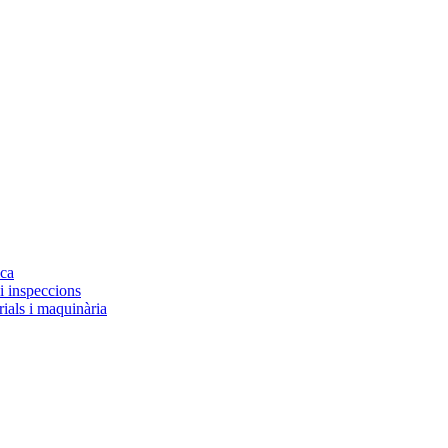
ica
 i inspeccions
rials i maquinària