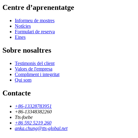
Centre d’aprenentatge
Informeu de mostres
Notícies
Formulari de reserva
Eines
Sobre nosaltres
Testimonis del client
Valors de l'empresa
Compliment i integritat
Qui som
Contacte
+86-13328783951
+86-13348382260
Tts-foebe
+86 592 5219 260
anka.chung@tts-global.net