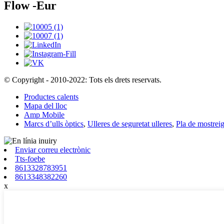
Flow -Eur
© Copyright - 2010-2022: Tots els drets reservats.
Productes calents
Mapa del lloc
Amp Mobile
Marcs d’ulls òptics
,
Ulleres de seguretat ulleres
,
Pla de mostrei
Enviar correu electrònic
Tts-foebe
8613328783951
8613348382260
x