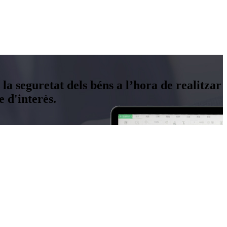
 la seguretat dels béns a l’hora de realitzar
 d'interès.