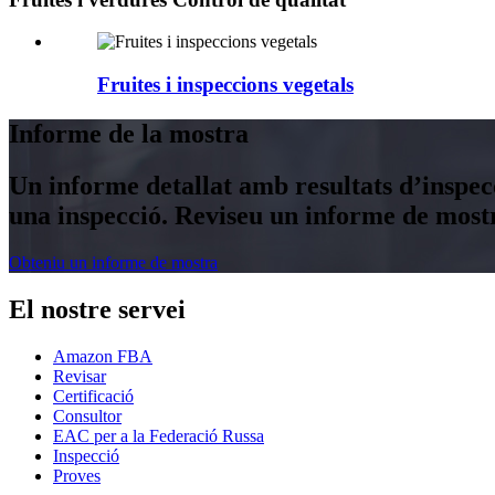
Fruites i inspeccions vegetals
Informe de la mostra
Un informe detallat amb resultats d’inspecci
una inspecció. Reviseu un informe de most
Obteniu un informe de mostra
El nostre servei
Amazon FBA
Revisar
Certificació
Consultor
EAC per a la Federació Russa
Inspecció
Proves