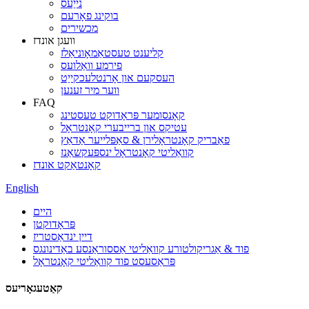
נייַעס
בוקינג פאָרעם
מכשירים
וועגן אונדז
קליענט טעסטאַמאָוניאַלז
פירמע וואַלועס
העסקעם און אָרנטלעכקייַט
ווער מיר זענען
FAQ
קאָנסומער פּראָדוקט טעסטינג
עטיקס און ברייבערי קאָנטראָל
פאַבריק קאָנטראָלירן & סאַפּלייער אַדאַץ
קוואַליטי קאָנטראָל ינספּעקשאַנז
קאָנטאַקט אונדז
English
היים
פּראָדוקטן
דיין ינדאַסטריז
פוד & אַגריקולטורע קוואַליטי אַססוראַנסע באַדינונגס
פּראַסעסט פוד קוואַליטי קאָנטראָל
קאַטעגאָריעס