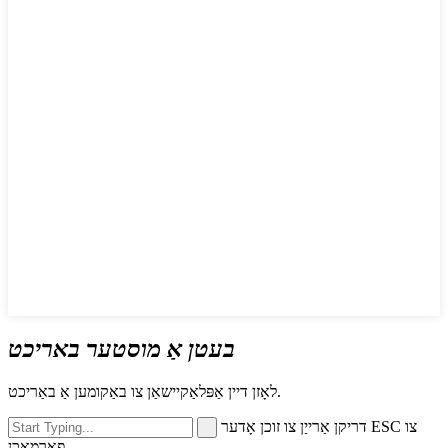
בעטן אַ מוסטער באריכט
לאָזן דיין אַפּלאַקיישאַן צו באַקומען אַ באַריכט.
דריקן אַרייַן צו זוכן אָדער ESC צו
פאַרמאַכן