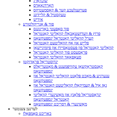
שוכוואַרג
האַרדגאָאָדס
פערזענלעכע קער & קאָסמעטיקס
טעקסטיל & קליידונג
אידיש
פוד & אַגריקולטורע
פוד סאַפעטי באַדינונגס
פרוץ & וועדזשטאַבאַלז קוואַליטי קאָנטראָל
קערל קוואַליטי קאָנטראָל ינספּעקשאַנז
פלייש און אָף קוואַליטעט קאָנטראָל
קוואַליטי קאָנטראָל פון פּעסטאַסיידז און פיומיגיישאַן
פּראַסעסט פוד קוואַליטי קאָנטראָל
סעאַפאָאָד קוואַליטי קאָנטראָל
ינדוסטריאַל פּראָדוקטן
קאַנסטראַקשאַן עקוויפּמענט & מאַטעריאַלס
ינספּעקשאַנז
ענערגיע & מאַכט פּלאַנט קוואַליטי קאָנטראָל און
ינספּעקשאַנז
גאַז אָיל & קעמיקאַלז קוואַליטעט קאָנטראָל און
ינספּעקשאַנז
ינדאַסטריאַל פּלאַנץ און מאַשינערי קוואַליטי
קאָנטראָל ינספּעקשאַנז
מאַשינערי & ויסריכט ינספּעקשאַנז
לערנען צענטער
באריכט סאַמפּאַלז