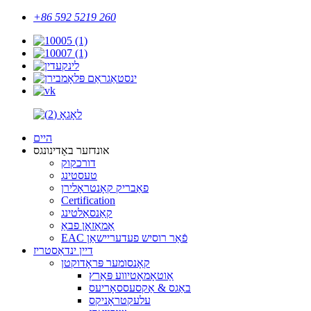
+86 592 5219 260
היים
אונדזער באַדינונגס
דורכקוק
טעסטינג
פאַבריק קאָנטראָלירן
Certification
קאַנסאַלטינג
אַמאַזאָן פבאַ
EAC פֿאַר רוסיש פעדעריישאַן
דיין ינדאַסטריז
קאָנסומער פּראָדוקטן
אַוטאָמאָטיווע פּאַרץ
באַגס & אַקסעססאָריעס
עלעקטראָניקס