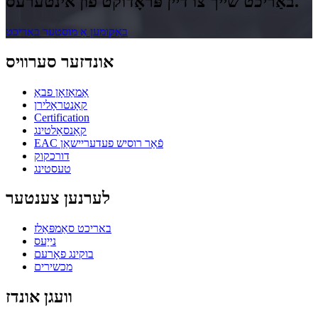
באַריכט שייך צו דיין פּראָדוקט פון אינטערעס.
באַקומען אַ מוסטער באַריכט
אונדזער סערוויס
אַמאַזאָן פבאַ
קאָנטראָלירן
Certification
קאַנסאַלטינג
EAC פֿאַר רוסיש פעדעריישאַן
דורכקוק
טעסטינג
לערנען צענטער
באריכט סאַמפּאַלז
נייַעס
בוקינג פאָרעם
מכשירים
וועגן אונדז