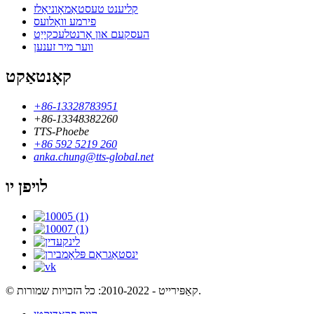
קליענט טעסטאַמאָוניאַלז
פירמע וואַלועס
העסקעם און אָרנטלעכקייַט
ווער מיר זענען
קאָנטאַקט
+86-13328783951
+86-13348382260
TTS-Phoebe
+86 592 5219 260
anka.chung@tts-global.net
לויפן יו
© קאַפּירייט - 2010-2022: כל הזכויות שמורות.