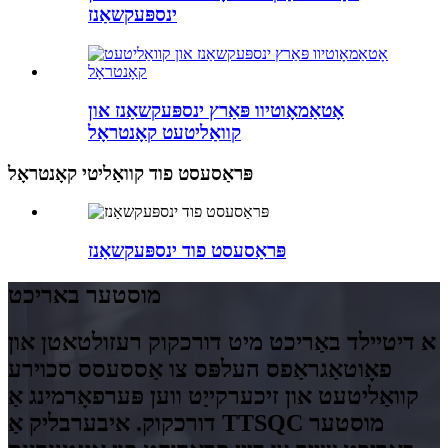
ינספּעקשאַנז
אָטאַמאָוטיוו פּאַרץ ינספּעקשאַנז און
קוואַליטעט קאָנטראָל
פּראַסעסט פוד קוואַליטי קאָנטראָל
פּראַסעסט פוד ינספּעקשאַנז
מוסטער באריכט
א דיטיילד באַריכט מיט דורכקוק רעזולטאטן און
פאָוטאַגראַפס העלפּס צו אַססעסס סכוירע
קוואַליטעט און זיכערקייַט ווען פּערפאָרמינג אַ
דורכקוק. איבערבליק אַ TTSQC מוסטער