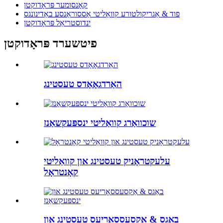
קאָנסומער פּראָדוקטן
פוד & אַגריקולטורע קוואַליטי אַססוראַנסע באַדינונגס
ינדוסטריאַל פּראָדוקטן
פיטשערד פּראָדוקטן
האַרדגאָאָדס טעסטינג
שוכוואַרג קוואַליטי ינספּעקשאַנז
עלעקטראָניק טעסטינג און קוואַליטי
קאָנטראָל
באַגס & אַקסעססאָריעס טעסטינג און