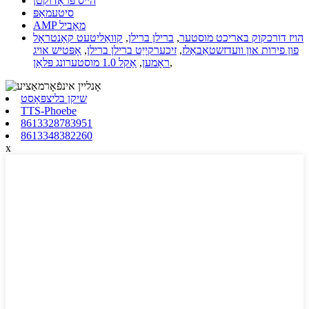
הייס פּראָדוקטן
סיטעמאַפּ
AMP מאָביל
הויז דורכקוק באריכט מוסטער
,
ברילן ברילן
,
קוואַליטעט קאָנטראָל
פון פירות און וועדזשטאַבאַלז
,
זיכערקייַט ברילן ברילן
,
אָפּטיש אויג
,
ראָמען
,
אַקל 1.0 מוסטערונג פּלאַן
שיקן בליצפּאָסט
TTS-Phoebe
8613328783951
8613348382260
x