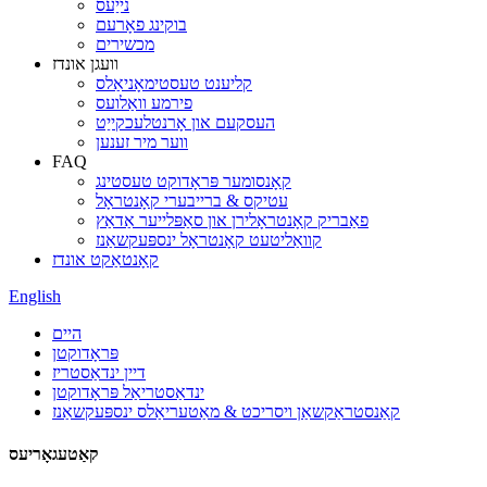
נייַעס
בוקינג פאָרעם
מכשירים
וועגן אונדז
קליענט טעסטימאָניאַלס
פירמע וואַלועס
העסקעם און אָרנטלעכקייַט
ווער מיר זענען
FAQ
קאָנסומער פּראָדוקט טעסטינג
עטיקס & ברייבערי קאָנטראָל
פאַבריק קאָנטראָלירן און סאַפּלייער אַדאַץ
קוואַליטעט קאָנטראָל ינספּעקשאַנז
קאָנטאַקט אונדז
English
היים
פּראָדוקטן
דיין ינדאַסטריז
ינדאַסטריאַל פּראָדוקטן
קאַנסטראַקשאַן ויסריכט & מאַטעריאַלס ינספּעקשאַנז
קאַטעגאָריעס