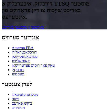
דורכקוק. איבערבליק אַ TTSQ מוסטער
באריכט שייַכות צו דיין פּראָדוקט פון
אינטערעס.
באַקומען אַ מוסטער באַריכט
אונדזער סערוויס
Amazon FBA
דורכקאָנטראָלירן
סערטאַפאַקיישאַן
קאַנסאַלטינג
עאַק פֿאַר רוסיש פעדעריישאַן
דורכקוק
טעסטינג
לערן צענטער
מעלדונג סאַמפּאַלז
נייַעס
בוקינג פאָרעם
מכשירים