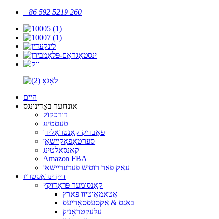
+86 592 5219 260
היים
אונדזער באַדינונגס
דורכקוק
טעסטינג
פאַבריק קאָנטראָלירן
סערטאַפאַקיישאַן
קאַנסאַלטינג
Amazon FBA
עאַק פֿאַר רוסיש פעדעריישאַן
דיין ינדאַסטריז
קאָנסומער פּראָדוקץ
אָטאַמאָוטיוו פּאַרץ
באַגס & אַקסעססאָריעס
עלעקטראָניק