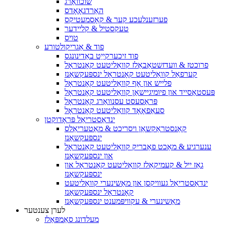
שוכוואַרג
האַרדגאָאָדס
פערזענלעכע קער & קאָסמעטיקס
טעקסטיל & קליידער
טויס
פוד & אַגריקולטורע
פוד זיכערקייַט באַדינונגס
פרוכטז & וועדזשטאַבאַלז קוואַליטעט קאָנטראָל
קערפאַל קוואַליטעט קאָנטראָל ינספּעקשאַנז
פלייש און אָף קוואַליטעט קאָנטראָל
פּעסטאַסייד און פיומיגיישאַן קוואַליטעט קאָנטראָל
פּראַסעסט עסנוואַרג קאָנטראָל
סעאַפאָאָד קוואַליטעט קאָנטראָל
ינדאַסטריאַל פּראָדוקטן
קאַנסטראַקשאַן ויסריכט & מאַטעריאַלס
ינספּעקשאַנז
ענערגיע & מאַכט פאַבריק קוואַליטעט קאָנטראָל
און ינספּעקשאַנז
גאַז ייל & קעמיקאַלז קוואַליטעט קאָנטראָל און
ינספּעקשאַנז
ינדאַסטריאַל געוויקסן און מאַשינערי קוואַליטעט
קאָנטראָל ינספּעקשאַנז
מאַשינערי & עקוויפּמענט ינספּעקשאַנז
לערן צענטער
מעלדונג סאַמפּאַלז