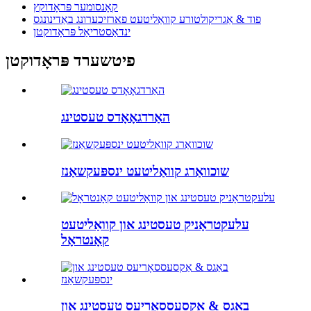
קאָנסומער פּראָדוקץ
פוד & אַגריקולטורע קוואַליטעט פארזיכערונג באַדינונגס
ינדאַסטריאַל פּראָדוקטן
פיטשערד פּראָדוקטן
האַרדגאָאָדס טעסטינג
שוכוואַרג קוואַליטעט ינספּעקשאַנז
עלעקטראָניק טעסטינג און קוואַליטעט
קאָנטראָל
באַגס & אַקסעססאָריעס טעסטינג און