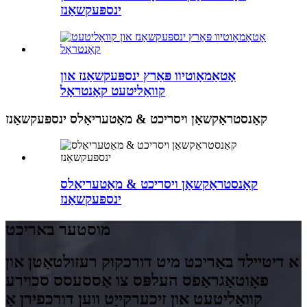
ינספּעקשאַנז
אָטאַמאָוטיוו פּאַרץ ינספּעקשאַנז און
קוואַליטעט קאָנטראָל
קאַנסטראַקשאַן ויסריכט & מאַטעריאַלס ינספּעקשאַנז
קאַנסטראַקשאַן ויסריכט & מאַטעריאַלס
ינספּעקשאַנז
מוסטער באריכט
א דיטיילד באַריכט מיט דורכקוק רעזולטאַטן און
פאָוטאַגראַפס העלפּס צו אַססעסס סכוירע
קוואַליטעט און זיכערקייַט ווען דורכפירן אַ