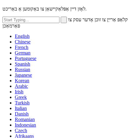
לאָזן דיין אַפּלאַקיישאַן צו באַקומען אַ באַריכט.
קלאַפּ אַרייַן צו זוכן אָדער עסק צו
פאַרמאַכן
English
Chinese
French
German
Portuguese
Spanish
Russian
Japanese
Korean
Arabic
Irish
Greek
Turkish
Italian
Danish
Romanian
Indonesian
Czech
Afrikaans