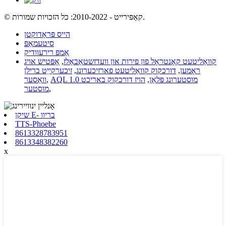
© קאַפּירייט - 2010-2022: כל הזכויות שמורות.
הייס פּראָדוקטן
סיטעמאַפּ
אַמפּ רירעוודיק
קוואַליטעט קאָנטראָל פון פירות און וועדזשטאַבאַלז
,
אָפּטיש אויג
ראָמען
,
דורכקוק קוואַליטעט פארזיכערונג
,
זיכערקייַט ברילן
AQL 1.0 מוסטערונג פּלאַן
,
הויז דורכקוק באריכט
,
וואַסער
,
מוסטער
שיקן E- בריוו
TTS-Phoebe
8613328783951
8613348382260
x