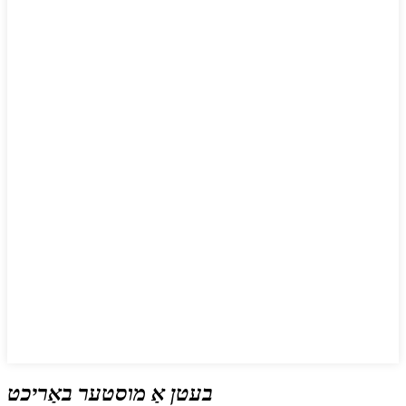
בעטן אַ מוסטער באַריכט