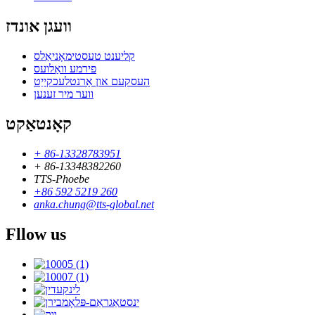
וועגן אונדז
קליענט טעסטימאָניאַלס
פירמע וואַלועס
העסקעם און אָרנטלעכקייַט
ווער מיר זענען
קאָנטאַקט
+ 86-13328783951
+ 86-13348382260
TTS-Phoebe
+86 592 5219 260
anka.chung@tts-global.net
Fllow us