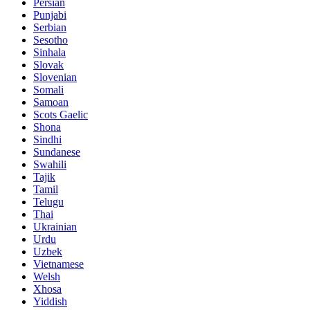
Persian
Punjabi
Serbian
Sesotho
Sinhala
Slovak
Slovenian
Somali
Samoan
Scots Gaelic
Shona
Sindhi
Sundanese
Swahili
Tajik
Tamil
Telugu
Thai
Ukrainian
Urdu
Uzbek
Vietnamese
Welsh
Xhosa
Yiddish