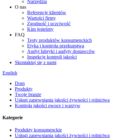
Narzędzia
O nas
Referencje klientów
Wartości firmy
Zgodność i uczciwość
Kim jesteśmy
FAQ
Testy produktów konsumenckich
Etyka i kontrola przekupstwa
Audyt fabryki i audyty dostawców
Inspekcje kontroli jakości
Skontaktuj się z nami
English
Dom
Produkty
Twoje branże
Usługi zapewniania jakości żywności i rolnictwa
Kontrola jakości owoce i warzyw
Kategorie
Produkty konsumenckie
Usługi zapewniania jakości żywności i rolnictwa