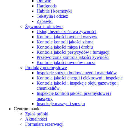
Obuwie
Hardgoods
Habitle i kosmetyki
Tekstylia i odzież
Zabawki
Żywność i rolnictwo
Usługi bezpieczeństwa żywności
Kontrola jakości owoce i warzyw
Kontrole kontroli jakości ziarna
Kontrola jakości mięsa i drobiu
Kontrola jakości pestycydów i fumigacji
Przetworzona kontrola jakości żywności
Kontrola jakości owoców morza
Produkty przemysłowe
Inspekcje sprzętu budowlanego i materiałów
Kontrola jakości energii i elektrowni i inspekcje
Kontrola jakości i inspekcje oleju gazowego i
chemikaliów
Inspekcje kontroli jakości przemysłowej i
maszyny
Inspekcje maszyn i sprzętu
Centrum nauki
Zgłoś próbki
Aktualności
Formularz rezerwacji