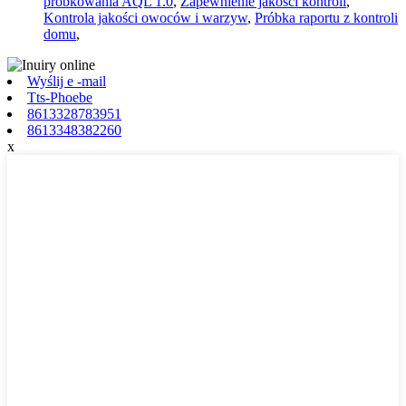
próbkowania AQL 1.0
,
Zapewnienie jakości kontroli
,
Kontrola jakości owoców i warzyw
,
Próbka raportu z kontroli
domu
,
Wyślij e -mail
Tts-Phoebe
8613328783951
8613348382260
x