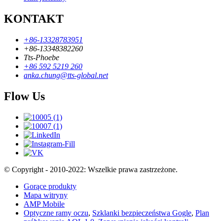
KONTAKT
+86-13328783951
+86-13348382260
Tts-Phoebe
+86 592 5219 260
anka.chung@tts-global.net
Flow Us
© Copyright - 2010-2022: Wszelkie prawa zastrzeżone.
Gorące produkty
Mapa witryny
AMP Mobile
Optyczne ramy oczu
,
Szklanki bezpieczeństwa Gogle
,
Plan