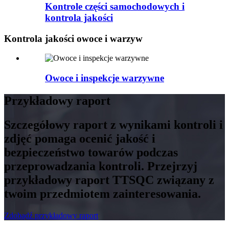
Kontrole części samochodowych i
kontrola jakości
Kontrola jakości owoce i warzyw
Owoce i inspekcje warzywne
Przykładowy raport
Szczegółowy raport z wynikami kontroli i
zdjęć pomaga ocenić jakość i
bezpieczeństwo towarów podczas
przeprowadzania kontroli. Przejrzyj
przykładowy raport TTSQC związany z
twoim przedmiotem zainteresowania.
Zdobądź przykładowy raport