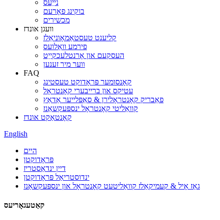
נייַעס
בוקינג פאָרעם
מכשירים
וועגן אונדז
קליענט טעסטאַמאָוניאַלז
פירמע וואַלועס
העסקעם און אָרנטלעכקייַט
ווער מיר זענען
FAQ
קאָנסומער פּראָדוקט טעסטינג
עטיקס און ברייבערי קאָנטראָל
פאַבריק קאָנטראָלירן & סאַפּלייער אַדאַץ
קוואַליטי קאָנטראָל ינספּעקשאַנז
קאָנטאַקט אונדז
English
היים
פּראָדוקטן
דיין ינדאַסטריז
ינדוסטריאַל פּראָדוקטן
גאַז אָיל & קעמיקאַלז קוואַליטעט קאָנטראָל און ינספּעקשאַנז
קאַטעגאָריעס