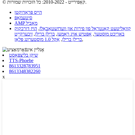
© קאַפּירייט - 2010-2022: כל הזכויות שמורות.
הייס פּראָדוקטן
סיטעמאַפּ
AMP מאָביל
קוואַליטעט קאָנטראָל פון פירות און וועדזשטאַבאַלז
,
הויז דורכקוק
באריכט מוסטער
,
אָפּטיש אויג ראָמען
,
ברילן ברילן
,
זיכערקייַט
,
ברילן ברילן
,
אַקל 1.0 מוסטערונג פּלאַן
שיקן בליצפּאָסט
TTS-Phoebe
8613328783951
8613348382260
x