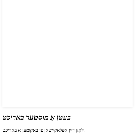
בעטן אַ מוסטער באריכט
לאָזן דיין אַפּלאַקיישאַן צו באַקומען אַ באַריכט.