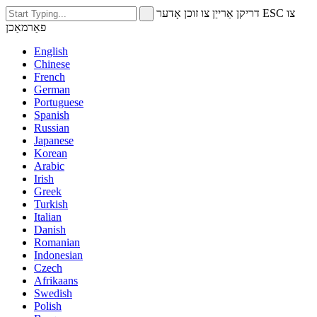
דריקן אַרייַן צו זוכן אָדער ESC צו
פאַרמאַכן
English
Chinese
French
German
Portuguese
Spanish
Russian
Japanese
Korean
Arabic
Irish
Greek
Turkish
Italian
Danish
Romanian
Indonesian
Czech
Afrikaans
Swedish
Polish