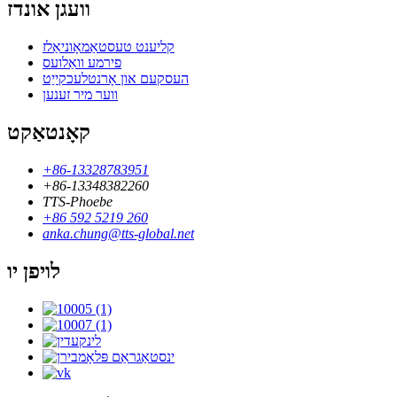
וועגן אונדז
קליענט טעסטאַמאָוניאַלז
פירמע וואַלועס
העסקעם און אָרנטלעכקייַט
ווער מיר זענען
קאָנטאַקט
+86-13328783951
+86-13348382260
TTS-Phoebe
+86 592 5219 260
anka.chung@tts-global.net
לויפן יו