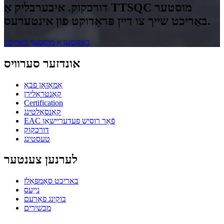
דורכקוק. איבערבליק אַ TTSQC מוסטער
באַריכט שייך צו דיין פּראָדוקט פון אינטערעס.
באַקומען אַ מוסטער באַריכט
אונדזער סערוויס
אַמאַזאָן פבאַ
קאָנטראָלירן
Certification
קאַנסאַלטינג
EAC פֿאַר רוסיש פעדעריישאַן
דורכקוק
טעסטינג
לערנען צענטער
באריכט סאַמפּאַלז
נייַעס
בוקינג פאָרעם
מכשירים