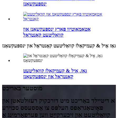
ינספּעקשאַנז
אָטאַמאָוטיוו פּאַרץ ינספּעקשאַנז און
קוואַליטעט קאָנטראָל
גאַז אָיל & קעמיקאַלז קוואַליטעט קאָנטראָל און ינספּעקשאַנז
גאַז, אָיל & קעמיקאַלז קוואַליטעט
קאָנטראָל און ינספּעקשאַנז
מוסטער באריכט
א דיטיילד באַריכט מיט דורכקוק רעזולטאטן און
פאָוטאַגראַפס העלפּס צו אַססעסס סכוירע
קוואַליטעט און זיכערקייַט ווען פּערפאָרמינג אַ