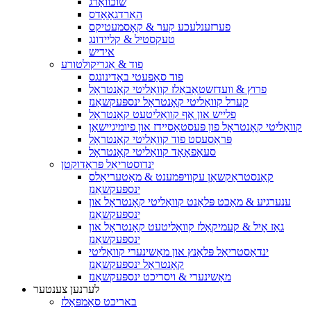
שוכוואַרג
האַרדגאָאָדס
פערזענלעכע קער & קאָסמעטיקס
טעקסטיל & קליידונג
אידיש
פוד & אַגריקולטורע
פוד סאַפעטי באַדינונגס
פרוץ & וועדזשטאַבאַלז קוואַליטי קאָנטראָל
קערל קוואַליטי קאָנטראָל ינספּעקשאַנז
פלייש און אָף קוואַליטעט קאָנטראָל
קוואַליטי קאָנטראָל פון פּעסטאַסיידז און פיומיגיישאַן
פּראַסעסט פוד קוואַליטי קאָנטראָל
סעאַפאָאָד קוואַליטי קאָנטראָל
ינדוסטריאַל פּראָדוקטן
קאַנסטראַקשאַן עקוויפּמענט & מאַטעריאַלס
ינספּעקשאַנז
ענערגיע & מאַכט פּלאַנט קוואַליטי קאָנטראָל און
ינספּעקשאַנז
גאַז אָיל & קעמיקאַלז קוואַליטעט קאָנטראָל און
ינספּעקשאַנז
ינדאַסטריאַל פּלאַנץ און מאַשינערי קוואַליטי
קאָנטראָל ינספּעקשאַנז
מאַשינערי & ויסריכט ינספּעקשאַנז
לערנען צענטער
באריכט סאַמפּאַלז