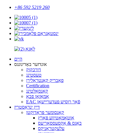
+86 592 5219 260
היים
אונדזער באַדינונגס
דורכקוק
טעסטינג
פאַבריק קאָנטראָלירן
Certification
קאַנסאַלטינג
אַמאַזאָן פבאַ
EAC פֿאַר רוסיש פעדעריישאַן
דיין ינדאַסטריז
קאָנסומער פּראָדוקטן
אַוטאָמאָטיווע פּאַרץ
באַגס & אַקסעססאָריעס
עלעקטראָניקס