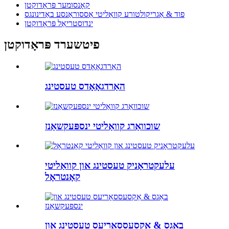
קאָנסומער פּראָדוקטן
פוד & אַגריקולטורע קוואַליטי אַססוראַנסע באַדינונגס
ינדוסטריאַל פּראָדוקטן
פיטשערד פּראָדוקטן
האַרדגאָאָדס טעסטינג
שוכוואַרג קוואַליטי ינספּעקשאַנז
עלעקטראָניק טעסטינג און קוואַליטי
קאָנטראָל
באַגס & אַקסעססאָריעס טעסטינג און