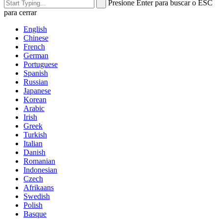
Presione Enter para buscar o ESC
para cerrar
English
Chinese
French
German
Portuguese
Spanish
Russian
Japanese
Korean
Arabic
Irish
Greek
Turkish
Italian
Danish
Romanian
Indonesian
Czech
Afrikaans
Swedish
Polish
Basque