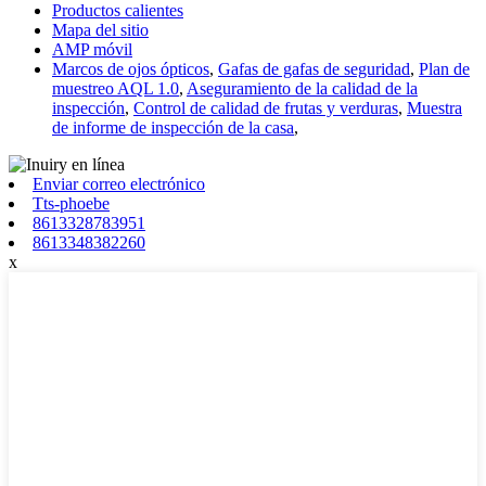
Productos calientes
Mapa del sitio
AMP móvil
Marcos de ojos ópticos
,
Gafas de gafas de seguridad
,
Plan de
muestreo AQL 1.0
,
Aseguramiento de la calidad de la
inspección
,
Control de calidad de frutas y verduras
,
Muestra
de informe de inspección de la casa
,
Enviar correo electrónico
Tts-phoebe
8613328783951
8613348382260
x