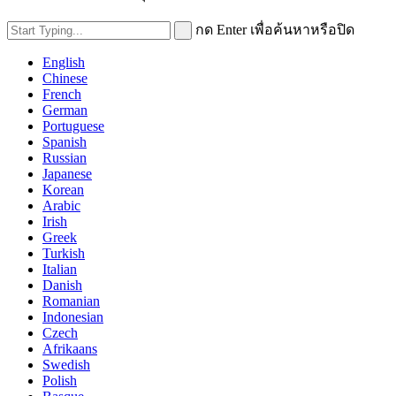
กด Enter เพื่อค้นหาหรือปิด
English
Chinese
French
German
Portuguese
Spanish
Russian
Japanese
Korean
Arabic
Irish
Greek
Turkish
Italian
Danish
Romanian
Indonesian
Czech
Afrikaans
Swedish
Polish