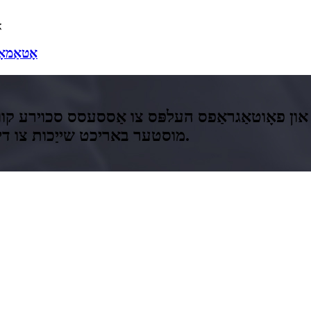
אָטאַמאָ
ון פאָוטאַגראַפס העלפּס צו אַססעסס סכוירע קוואַ
איבערבליק אַ TTSQ מוסטער באריכט שייַכות צו דיין פּראָדוקט פון אינטערעס.