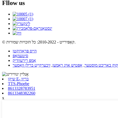
Fllow us
© קאַפּירייט - 2010-2022: כל הזכויות שמורות.
הייס פּראָדוקטן
סיטעמאַפּ
אַמפּ רירעוודיק
כקוק באריכט מוסטער
,
אָפּטיש אויג ראָמען
,
זיכערקייַט ברילן וואַסער
שיקן E- בריוו
TTS-Phoebe
8613328783951
8613348382260
x