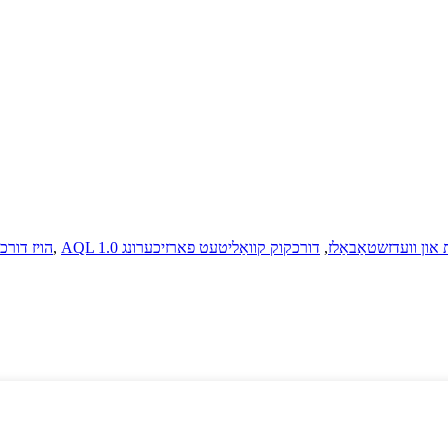
 און וועדזשטאַבאַלז
,
דורכקוק קוואַליטעט פארזיכערונג
,
הויז דור