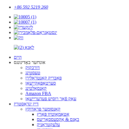
+86 592 5219 260
היים
אונדזער באַדינונגס
דורכקוק
טעסטינג
פאַבריק קאָנטראָלירן
סערטאַפאַקיישאַן
קאַנסאַלטינג
Amazon FBA
עאַק פֿאַר רוסיש פעדעריישאַן
דיין ינדאַסטריז
קאָנסומער פּראָדוקץ
אָטאַמאָוטיוו פּאַרץ
באַגס & אַקסעססאָריעס
עלעקטראָניק