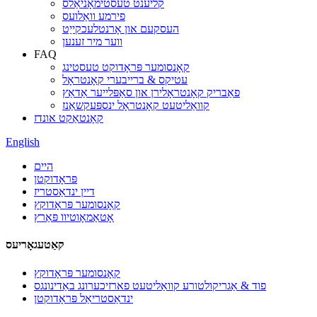
קליענט טעסטימאָניאַלס
פירמע וואַלועס
העסקעם און אָרנטלעכקייַט
ווער מיר זענען
FAQ
קאָנסומער פּראָדוקט טעסטינג
עטיקס & ברייבערי קאָנטראָל
פאַבריק קאָנטראָלירן און סאַפּלייער אַדאַץ
קוואַליטעט קאָנטראָל ינספּעקשאַנז
קאָנטאַקט אונדז
English
היים
פּראָדוקטן
דיין ינדאַסטריז
קאָנסומער פּראָדוקץ
אָטאַמאָוטיוו פּאַרץ
קאַטעגאָריעס
קאָנסומער פּראָדוקץ
פוד & אַגריקולטורע קוואַליטעט פארזיכערונג באַדינונגס
ינדאַסטריאַל פּראָדוקטן