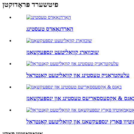
פיטשערד פּראָדוקטן
האַרדגאָאָדס טעסטינג
שוכוואַרג קוואַליטעט ינספּעקשאַנז
עלעקטראָניק טעסטינג און קוואַליטעט קאָנטראָל
אַגס & אַקסעססאָריעס טעסטינג און ינספּעקשאַנז
וטיוו פּאַרץ ינספּעקשאַנז און קוואַליטעט קאָנטראָל
אָטאַמאָוטיוו פּאַרץ