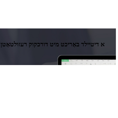
א דיטיילד באַריכט מיט דורכקוק רעזולטאַטן א