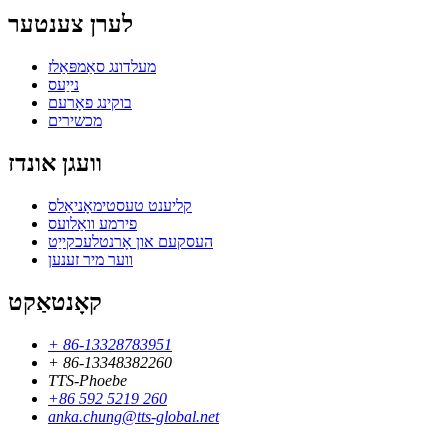
לערן צענטער
מעלדונג סאַמפּאַלז
נייַעס
בוקינג פאָרעם
מכשירים
וועגן אונדז
קליענט טעסטימאָניאַלס
פירמע וואַלועס
העסקעם און אָרנטלעכקייַט
ווער מיר זענען
קאָנטאַקט
+ 86-13328783951
+ 86-13348382260
TTS-Phoebe
+86 592 5219 260
anka.chung@tts-global.net