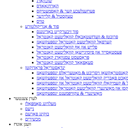
שוכוואַרג
האַרדגאָאָדס
פערזענלעכע קער & קאָסמעטיקס
טעקסטיל & קליידער
טויס
פוד & אַגריקולטורע
פוד זיכערקייַט באַדינונגס
פרוכטז & וועדזשטאַבאַלז קוואַליטעט קאָנטראָל
קערפאַל קוואַליטעט קאָנטראָל ינספּעקשאַנז
פלייש און אָף קוואַליטעט קאָנטראָל
פּעסטאַסייד און פיומיגיישאַן קוואַליטעט קאָנטראָל
פּראַסעסט עסנוואַרג קאָנטראָל
סעאַפאָאָד קוואַליטעט קאָנטראָל
ינדאַסטריאַל פּראָדוקטן
קאַנסטראַקשאַן ויסריכט & מאַטעריאַלס ינספּעקשאַנז
ַכט פאַבריק קוואַליטעט קאָנטראָל און ינספּעקשאַנז
יל & קעמיקאַלז קוואַליטעט קאָנטראָל און ינספּעקשאַנז
קסן און מאַשינערי קוואַליטעט קאָנטראָל ינספּעקשאַנז
מאַשינערי & עקוויפּמענט ינספּעקשאַנז
לערן צענטער
מעלדונג סאַמפּאַלז
נייַעס
בוקינג פאָרעם
מכשירים
וועגן אונדז