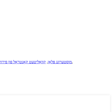
,
AQL 1.0 מוסטערונג פּלאַן
,
קוואַליטעט קאָנטראָל פון פירות