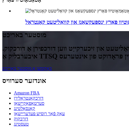
וטיוו פּאַרץ ינספּעקשאַנז און קוואַליטעט קאָנטראָל
מוסטער באריכט
ליטעט און זיכערקייַט ווען דורכפירן אַ דורכקוק.
באַקומען אַ מוסטער באַריכט
אונדזער סערוויס
Amazon FBA
דורכקאָנטראָלירן
סערטאַפאַקיישאַן
קאַנסאַלטינג
עאַק פֿאַר רוסיש פעדעריישאַן
דורכקוק
טעסטינג