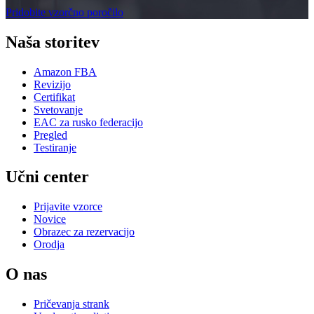
Pridobite vzorčno poročilo
Naša storitev
Amazon FBA
Revizijo
Certifikat
Svetovanje
EAC za rusko federacijo
Pregled
Testiranje
Učni center
Prijavite vzorce
Novice
Obrazec za rezervacijo
Orodja
O nas
Pričevanja strank