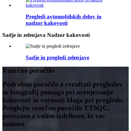
Pregledi avtomobilskih delov in
nadzor kakovosti
Sadje in zelenjava Nadzor kakovosti
Sadje in pregledi zelenjave
Vzorčno poročilo
Podrobno poročilo z rezultati pregledov
in fotografij pomaga pri ocenjevanju
kakovosti in varnosti blaga pri pregledu.
Preglejte vzorčno poročilo TTSQC,
povezano z vašim izdelkom, ki vas
zanima.