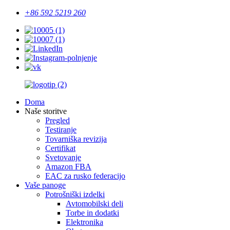
+86 592 5219 260
Doma
Naše storitve
Pregled
Testiranje
Tovarniška revizija
Certifikat
Svetovanje
Amazon FBA
EAC za rusko federacijo
Vaše panoge
Potrošniški izdelki
Avtomobilski deli
Torbe in dodatki
Elektronika