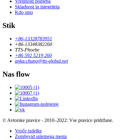
Vrednosti podjetja
Skladnost in integriteta
Kdo smo
Stik
+86-13328783951
+86-13348382260
TTS-Phoebe
+86 592 5219 260
anka.chung@tts-global.net
Nas flow
© Avtorske pravice - 2010–2022: Vse pravice pridržane.
Vroče izdelke
Zemljevid spletnega mesta