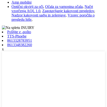
Amp mobilni
Optični okvirji za oči
,
Očala za varnostna očala
,
Načrt
vzorčenja AQL 1.0
,
Zagotavljanje kakovosti pregledov
,
Nadzor kakovosti sadja in zelenjave
,
Vzorec poročila o
pregledu hiše
,
Pošljite e -pošto
TTS-Phoebe
8613328783951
8613348382260
x