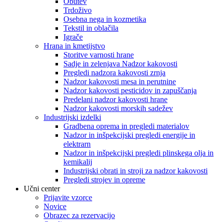
Obutev
Trdoživo
Osebna nega in kozmetika
Tekstil in oblačila
Igrače
Hrana in kmetijstvo
Storitve varnosti hrane
Sadje in zelenjava Nadzor kakovosti
Pregledi nadzora kakovosti zrnja
Nadzor kakovosti mesa in perutnine
Nadzor kakovosti pesticidov in zapuščanja
Predelani nadzor kakovosti hrane
Nadzor kakovosti morskih sadežev
Industrijski izdelki
Gradbena oprema in pregledi materialov
Nadzor in inšpekcijski pregledi energije in
elektrarn
Nadzor in inšpekcijski pregledi plinskega olja in
kemikalij
Industrijski obrati in stroji za nadzor kakovosti
Pregledi strojev in opreme
Učni center
Prijavite vzorce
Novice
Obrazec za rezervacijo