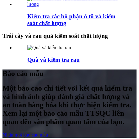
Kiểm tra các bộ phận ô tô và kiểm
soát chất lượng
Trái cây và rau quả kiểm soát chất lượng
Quà và kiểm tra rau
Báo cáo mẫu
Một báo cáo chi tiết với kết quả kiểm tra
và hình ảnh giúp đánh giá chất lượng và
an toàn hàng hóa khi thực hiện kiểm tra.
Xem lại một báo cáo mẫu TTSQC liên
quan đến sản phẩm quan tâm của bạn.
Nhận một báo cáo mẫu