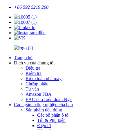
+86 592 5219 260
Trang chủ
Dịch vụ của chúng tôi
Điều tra
Kiểm tra
Kiểm toán nhà máy
Chứng nhận
Tư vấn
Amazon FBA
EAC cho Liên đoàn Nga
Các ngành công nghiệp của bạn
Sản phẩm tiêu dùng
Các bộ phận ô tô
Túi & Phụ kiện
Điện tử