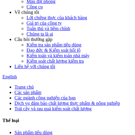
Mẫu đặt phòng
Công cụ
Về chúng tôi
Lời chứng thực của khách hàng
Giá trị của công ty
Tuân thủ và liêm chính
Chúng ta là ai
Câu hỏi thường gặp
Kiểm tra sản phẩm tiêu dùng
Đạo đức & Kiểm soát hối lộ
Kiểm toán và kiểm toán nhà máy
Kiểm soát chất lượng kiểm tra
Liên hệ với chúng tôi
English
Trang chủ
Các sản phẩm
Các ngành công nghiệp của bạn
Dịch vụ đảm bảo chất lượng thực phẩm & nông nghiệp
Trái cây và rau quả kiểm soát chất lượng
Thể loại
Sản phẩm tiêu dùng