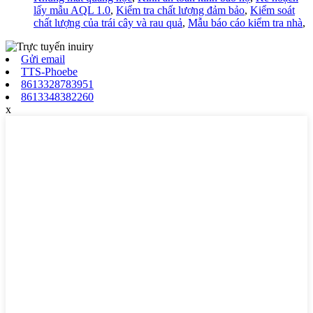
lấy mẫu AQL 1.0
,
Kiểm tra chất lượng đảm bảo
,
Kiểm soát
chất lượng của trái cây và rau quả
,
Mẫu báo cáo kiểm tra nhà
,
Gửi email
TTS-Phoebe
8613328783951
8613348382260
x