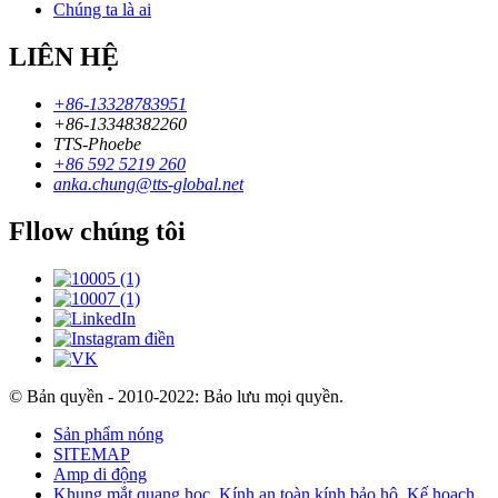
Chúng ta là ai
LIÊN HỆ
+86-13328783951
+86-13348382260
TTS-Phoebe
+86 592 5219 260
anka.chung@tts-global.net
Fllow chúng tôi
© Bản quyền - 2010-2022: Bảo lưu mọi quyền.
Sản phẩm nóng
SITEMAP
Amp di động
Khung mắt quang học
,
Kính an toàn kính bảo hộ
,
Kế hoạch