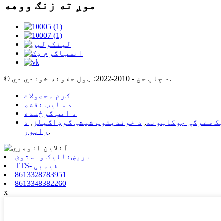
موږ ته زنګ ووهه
© د چاپ حق - 2010-2022: ټول حقونه خوندي دي.
ګرم محصولات
د سایټ نقشه
د امپ ګرځنده
ک سترګې چوکاټونه
,
د خوندیتوب شیشې ګوډاګیلز
,
,
راپور
بریښنالیک واستوئ
TTS- فیمبی
8613328783951
8613348382260
x