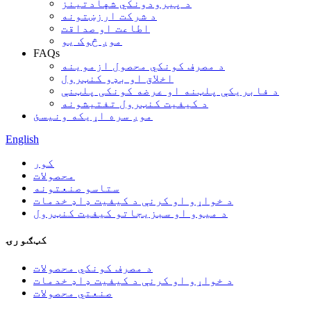
د پیرودونکي شهادتینز
د شرکت ارزښتونه
اطاعت او صداقت
موږ څوک یو
FAQs
د مصرف کونکي محصول ازموینه
اخلاق او بډو کنټرول
د فابریکې پلټنه او عرضه کونکی پلټنې
د کیفیت کنټرول تفتیشونه
موږ سره اړیکه ونیسئ
English
کور
محصولات
ستاسو صنعتونه
د خواړو او کرنې د کیفیت ډاډ خدمات
د میوو او سبزیجاتو کیفیت کنټرول
کټګورۍ
د مصرف کونکي محصولات
د خواړو او کرنې د کیفیت ډاډ خدمات
صنعتي محصولات