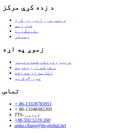
د زده کړې مرکز
د نمونې راپور ورکړئ
خبرونه
بکینګ ب .ه
وسیلې
زموږ په اړه
د پیرودونکي شهادتینز
د شرکت ارزښتونه
اطاعت او صداقت
موږ څوک یو
تماس
+ 86-13328783951
+ 86-13348382260
TTS- فیمبی
+86 592 5219 260
anka.chung@tts-global.net