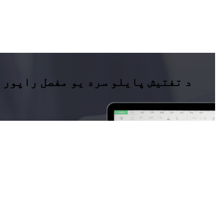
د تفتیش پایلو سره یو مفصل راپور 