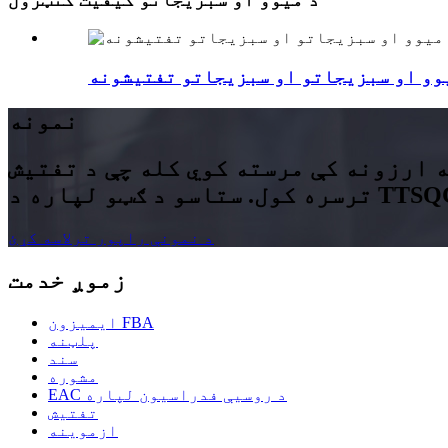
وو او سبزيجاتو او سبزیجاتو تفتیشونه
نمونه
 ارزونه کې مرسته کوي کله چې د تفتیش
د نمونې راپور ترلاسه کړئ
زموږ خدمت
ایمیزون FBA
پلټنه
سند
مشوره
EAC د روسیې فدراسیون لپاره
تفتیش
ازموینه