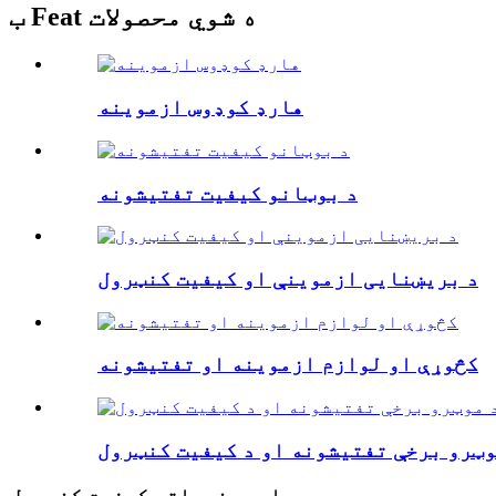
ب Feat ه شوي محصولات
هارډ کوډوس ازموینه
د بوټانو کیفیت تفتیشونه
د بریښنایی ازموینې او کیفیت کنټرول
کڅوړې او لوازم ازموینه او تفتیشونه
وټرو برخې تفتیشونه او د کیفیت کنټرول
د میوو او سبزیجاتو کیفیت کنټرول