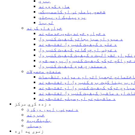
بيرې
هارډ کوډونه
شخصي پاملرنې او کاسمیټکس
پروپیلیک او پیچلي
لوبیا
خواړه او کرنه
د خواړو خوندیتوب خدمتونه
د میوو او سبزیجاتو کیفیت کنټرول
د غلو د کیفیت کنټرول تفتیشونه
د غوښې او چرګانو کیفیت کنټرول
نکو او تشوالیت د کیفیت کیفیت کنټرول
 خوراکي توکو کیفیت کنټرول پروسس شوی
د سمندري فوډ کیفیت کنټرول
صنعتي محصولات
اختماني تجهیزاتو او د موادو تنظیمات
و بریښنا کښت بره کنټرول او تفتیشونه
میاوي توکو کیفیت کنټرول او تفتیشونه
ات او د ماشین کیفیت کنټرول تفتیشونه
د ماشینونو او وسیلو تفتیشونه
د زده کړې مرکز
د نمونې راپور ورکړئ
خبرونه
بکینګ ب .ه
وسیلې
زموږ په اړه