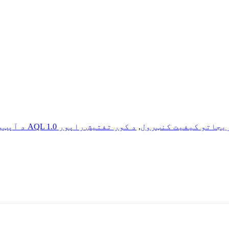
زیجاتو کیفیت کنټرول
,
د کور تفتیش راپور
د آپټی