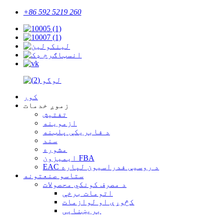
+86 592 5219 260
کور
زموږ خدمات
تفتیش
ازموینه
د فابریکې پلټنه
سند
مشوره
ایمیزون FBA
EAC د روسیې فدراسیون لپاره
ستاسو صنعتونه
د مصرف کونکي محصولات
اتومات برخې
کڅوړې او لوازمات
بریښنایی