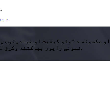
د می
او عکسونه د توکو کیفیت او خوندیتوب په
ترسره کول. ستاسو د ګټو لپاره د TTSQC نمونې راپور بیاکتنه وکړئ.