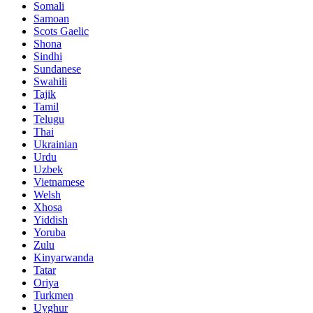
Somali
Samoan
Scots Gaelic
Shona
Sindhi
Sundanese
Swahili
Tajik
Tamil
Telugu
Thai
Ukrainian
Urdu
Uzbek
Vietnamese
Welsh
Xhosa
Yiddish
Yoruba
Zulu
Kinyarwanda
Tatar
Oriya
Turkmen
Uyghur