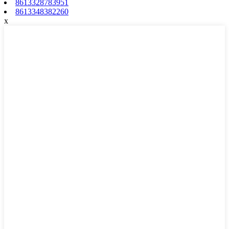
8613328783951
8613348382260
x