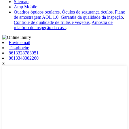
Sitemap
Amp Mobile
Quadros ópticos oculares
,
Óculos de segurança óculos
,
Plano
de amostragem AQL 1.0
,
Garantia da qualidade da inspeção
,
Controle de qualidade de frutas e vegetais
,
Amostra de
relatório de inspeção da casa
,
Envie email
Tts-phoebe
8613328783951
8613348382260
x