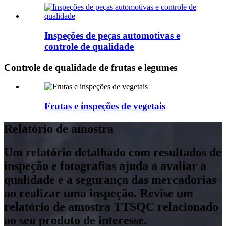
Inspeções de peças automotivas e
controle de qualidade
Controle de qualidade de frutas e legumes
Frutas e inspeções de vegetais
Relatório de amostra
Um relatório detalhado com resultados de
inspeção e fotografias ajuda a avaliar a
qualidade e a segurança das mercadorias
ao realizar uma inspeção. Revise um
relatório de amostra TTSQC relacionado
ao seu produto de interesse.