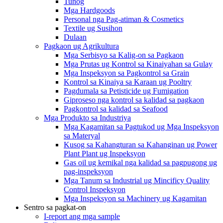
Tunog
Mga Hardgoods
Personal nga Pag-atiman & Cosmetics
Textile ug Susihon
Dulaan
Pagkaon ug Agrikultura
Mga Serbisyo sa Kalig-on sa Pagkaon
Mga Prutas ug Kontrol sa Kinaiyahan sa Gulay
Mga Inspeksyon sa Pagkontrol sa Grain
Kontrol sa Kinaiya sa Karaan ug Pooltry
Pagdumala sa Petisticide ug Fumigation
Giproseso nga kontrol sa kalidad sa pagkaon
Pagkontrol sa kalidad sa Seafood
Mga Produkto sa Industriya
Mga Kagamitan sa Pagtukod ug Mga Inspeksyon
sa Materyal
Kusog sa Kahangturan sa Kahanginan ug Power
Plant Plant ug Inspeksyon
Gas oil ug kemikal nga kalidad sa pagpugong ug
pag-inspeksyon
Mga Tanum sa Industrial ug Mincificy Quality
Control Inspeksyon
Mga Inspeksyon sa Machinery ug Kagamitan
Sentro sa pagkat-on
I-report ang mga sample