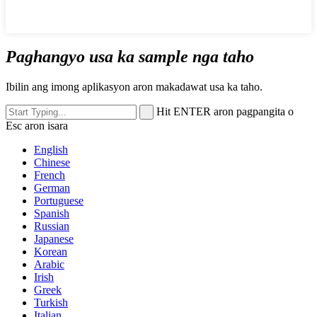
Paghangyo usa ka sample nga taho
Ibilin ang imong aplikasyon aron makadawat usa ka taho.
Hit ENTER aron pagpangita o
Esc aron isara
English
Chinese
French
German
Portuguese
Spanish
Russian
Japanese
Korean
Arabic
Irish
Greek
Turkish
Italian