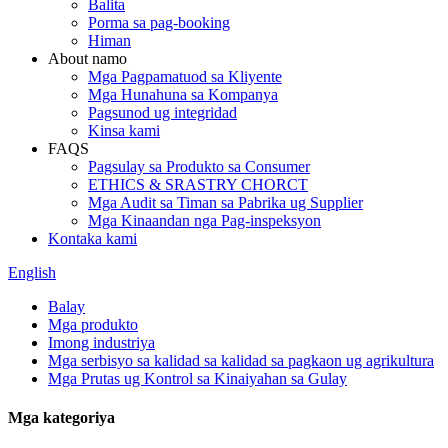
Balita
Porma sa pag-booking
Himan
About namo
Mga Pagpamatuod sa Kliyente
Mga Hunahuna sa Kompanya
Pagsunod ug integridad
Kinsa kami
FAQS
Pagsulay sa Produkto sa Consumer
ETHICS & SRASTRY CHORCT
Mga Audit sa Timan sa Pabrika ug Supplier
Mga Kinaandan nga Pag-inspeksyon
Kontaka kami
English
Balay
Mga produkto
Imong industriya
Mga serbisyo sa kalidad sa kalidad sa pagkaon ug agrikultura
Mga Prutas ug Kontrol sa Kinaiyahan sa Gulay
Mga kategoriya