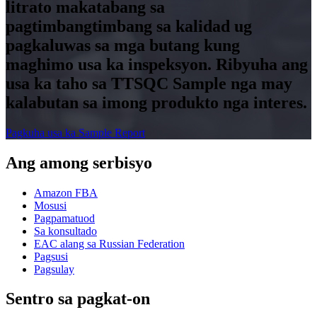
litrato makatabang sa
pagtimbangtimbang sa kalidad ug
pagkaluwas sa mga butang kung
maghimo usa ka inspeksyon. Ribyuha ang
usa ka taho sa TTSQC Sample nga may
kalabutan sa imong produkto nga interes.
Pagkuha usa ka Sample Report
Ang among serbisyo
Amazon FBA
Mosusi
Pagpamatuod
Sa konsultado
EAC alang sa Russian Federation
Pagsusi
Pagsulay
Sentro sa pagkat-on