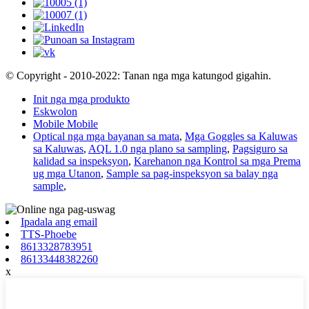
© Copyright - 2010-2022: Tanan nga mga katungod gigahin.
Init nga mga produkto
Eskwolon
Mobile Mobile
Optical nga mga bayanan sa mata
,
Mga Goggles sa Kaluwas
sa Kaluwas
,
AQL 1.0 nga plano sa sampling
,
Pagsiguro sa
kalidad sa inspeksyon
,
Karehanon nga Kontrol sa mga Prema
ug mga Utanon
,
Sample sa pag-inspeksyon sa balay nga
sample
,
Ipadala ang email
TTS-Phoebe
8613328783951
86133448382260
x