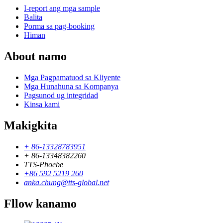
I-report ang mga sample
Balita
Porma sa pag-booking
Himan
About namo
Mga Pagpamatuod sa Kliyente
Mga Hunahuna sa Kompanya
Pagsunod ug integridad
Kinsa kami
Makigkita
+ 86-13328783951
+ 86-13348382260
TTS-Phoebe
+86 592 5219 260
anka.chung@tts-global.net
Fllow kanamo