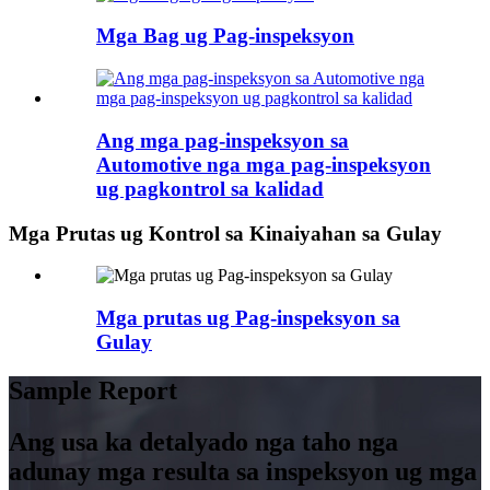
Mga Bag ug Pag-inspeksyon
Ang mga pag-inspeksyon sa
Automotive nga mga pag-inspeksyon
ug pagkontrol sa kalidad
Mga Prutas ug Kontrol sa Kinaiyahan sa Gulay
Mga prutas ug Pag-inspeksyon sa
Gulay
Sample Report
Ang usa ka detalyado nga taho nga
adunay mga resulta sa inspeksyon ug mga