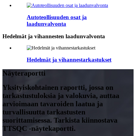
Autoteollisuuden osat ja
laadunvalvonta
Hedelmät ja vihannesten laadunvalvonta
Hedelmät ja vihannestarkastukset
Näyteraportti
Yksityiskohtainen raportti, jossa on
tarkastustuloksia ja valokuvia, auttaa
arvioimaan tavaroiden laatua ja
turvallisuutta tarkastusten
suorittamisessa. Tarkista kiinnostava
TTSQC -näytekaportti.