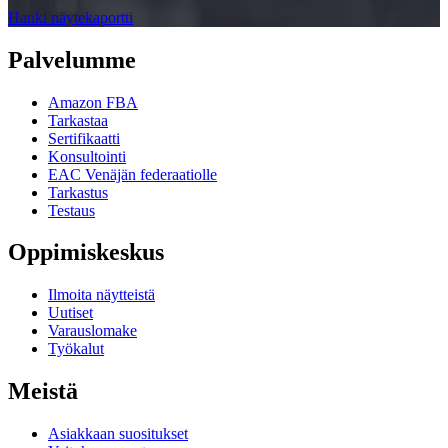
Hanki näytekaportti
Palvelumme
Amazon FBA
Tarkastaa
Sertifikaatti
Konsultointi
EAC Venäjän federaatiolle
Tarkastus
Testaus
Oppimiskeskus
Ilmoita näytteistä
Uutiset
Varauslomake
Työkalut
Meistä
Asiakkaan suositukset