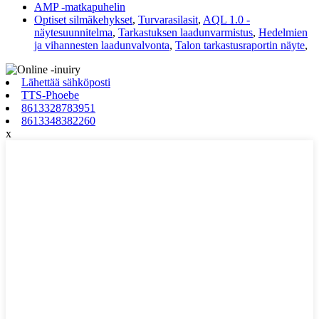
AMP -matkapuhelin
Optiset silmäkehykset
,
Turvarasilasit
,
AQL 1.0 -
näytesuunnitelma
,
Tarkastuksen laadunvarmistus
,
Hedelmien
ja vihannesten laadunvalvonta
,
Talon tarkastusraportin näyte
,
Lähettää sähköposti
TTS-Phoebe
8613328783951
8613348382260
x