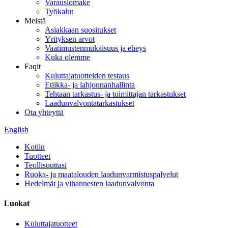
Varauslomake
Työkalut
Meistä
Asiakkaan suositukset
Yrityksen arvot
Vaatimustenmukaisuus ja eheys
Kuka olemme
Faqit
Kuluttajatuotteiden testaus
Etiikka- ja lahjonnanhallinta
Tehtaan tarkastus- ja toimittajan tarkastukset
Laadunvalvontatarkastukset
Ota yhteyttä
English
Kotiin
Tuotteet
Teollisuuttasi
Ruoka- ja maatalouden laadunvarmistuspalvelut
Hedelmät ja vihannesten laadunvalvonta
Luokat
Kuluttajatuotteet