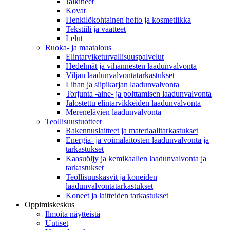
Jalkineet
Kovat
Henkilökohtainen hoito ja kosmetiikka
Tekstiili ja vaatteet
Lelut
Ruoka- ja maatalous
Elintarviketurvallisuuspalvelut
Hedelmät ja vihannesten laadunvalvonta
Viljan laadunvalvontatarkastukset
Lihan ja siipikarjan laadunvalvonta
Torjunta -aine- ja polttamisen laadunvalvonta
Jalostettu elintarvikkeiden laadunvalvonta
Merenelävien laadunvalvonta
Teollisuustuotteet
Rakennuslaitteet ja materiaalitarkastukset
Energia- ja voimalaitosten laadunvalvonta ja
tarkastukset
Kaasuöljy ja kemikaalien laadunvalvonta ja
tarkastukset
Teollisuuskasvit ja koneiden
laadunvalvontatarkastukset
Koneet ja laitteiden tarkastukset
Oppimiskeskus
Ilmoita näytteistä
Uutiset