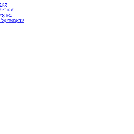
קאַנ
ענערגיע 
גאַז אָ
ינדאַסטריאַל פ