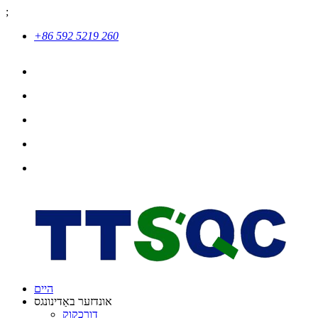
;
+86 592 5219 260
היים
אונדזער באַדינונגס
דורכקוק