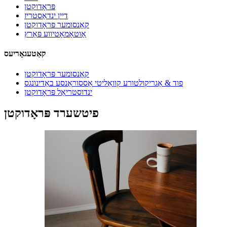
פּראָדוקטן
דיין ינדאַסטריז
קאָנסומער פּראָדוקטן
אַוטאָמאָטיווע פּאַרץ
קאַטעגאָריעס
קאָנסומער פּראָדוקטן
פוד & אַגריקולטורע קוואַליטי אַססוראַנסע באַדינונגס
ינדוסטריאַל פּראָדוקטן
פיטשערד פּראָדוקטן