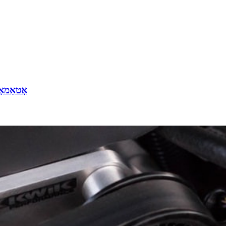
אָטאַמאָ