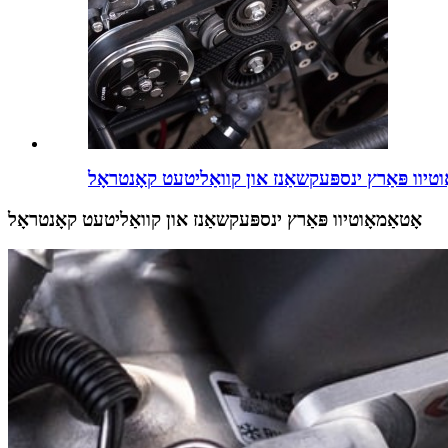
וטיוו פּאַרץ ינספּעקשאַנז און קוואַליטעט קאָנטראָל
אָטאַמאָוטיוו פּאַרץ ינספּעקשאַנז און קוואַליטעט קאָנטראָל