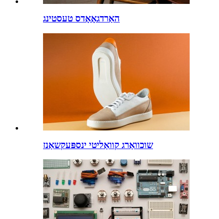
האַרדגאָאָדס טעסטינג
שוכוואַרג קוואַליטי ינספּעקשאַנז