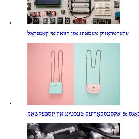
עלעקטראָניק טעסטינג און קוואַליטי קאָנטראָל
אַגס & אַקסעססאָריעס טעסטינג און ינספּעקשאַנז