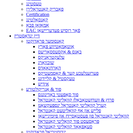
טעסטינג
פאַבריק קאָנטראָלירן
Certification
קאַנסאַלטינג
אַמאַזאָן פבאַ
EAC פֿאַר רוסיש פעדעריישאַן
דיין ינדאַסטריז
קאָנסומער פּראָדוקטן
אַוטאָמאָטיווע פּאַרץ
באַגס & אַקסעססאָריעס
עלעקטראָניקס
שוכוואַרג
האַרדגאָאָדס
פערזענלעכע קער & קאָסמעטיקס
טעקסטיל & קליידונג
אידיש
פוד & אַגריקולטורע
פוד סאַפעטי באַדינונגס
פרוץ & וועדזשטאַבאַלז קוואַליטי קאָנטראָל
קערל קוואַליטי קאָנטראָל ינספּעקשאַנז
פלייש און אָף קוואַליטעט קאָנטראָל
קוואַליטי קאָנטראָל פון פּעסטאַסיידז און פיומיגיישאַן
פּראַסעסט פוד קוואַליטי קאָנטראָל
סעאַפאָאָד קוואַליטי קאָנטראָל
ינדוסטריאַל פּראָדוקטן