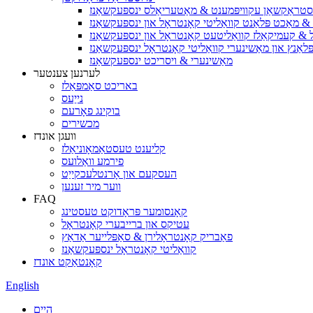
סטראַקשאַן עקוויפּמענט & מאַטעריאַלס ינספּעקשאַנז
& מאַכט פּלאַנט קוואַליטי קאָנטראָל און ינספּעקשאַנז
יל & קעמיקאַלז קוואַליטעט קאָנטראָל און ינספּעקשאַנז
ּלאַנץ און מאַשינערי קוואַליטי קאָנטראָל ינספּעקשאַנז
מאַשינערי & ויסריכט ינספּעקשאַנז
לערנען צענטער
באריכט סאַמפּאַלז
נייַעס
בוקינג פאָרעם
מכשירים
וועגן אונדז
קליענט טעסטאַמאָוניאַלז
פירמע וואַלועס
העסקעם און אָרנטלעכקייַט
ווער מיר זענען
FAQ
קאָנסומער פּראָדוקט טעסטינג
עטיקס און ברייבערי קאָנטראָל
פאַבריק קאָנטראָלירן & סאַפּלייער אַדאַץ
קוואַליטי קאָנטראָל ינספּעקשאַנז
קאָנטאַקט אונדז
English
היים