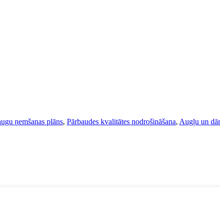
ugu ņemšanas plāns
,
Pārbaudes kvalitātes nodrošināšana
,
Augļu un dār