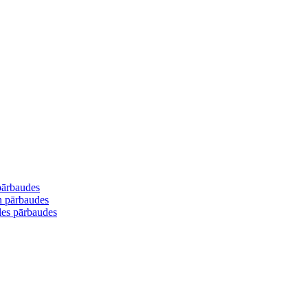
 pārbaudes
un pārbaudes
les pārbaudes