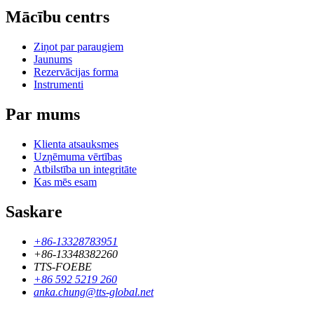
Mācību centrs
Ziņot par paraugiem
Jaunums
Rezervācijas forma
Instrumenti
Par mums
Klienta atsauksmes
Uzņēmuma vērtības
Atbilstība un integritāte
Kas mēs esam
Saskare
+86-13328783951
+86-13348382260
TTS-FOEBE
+86 592 5219 260
anka.chung@tts-global.net