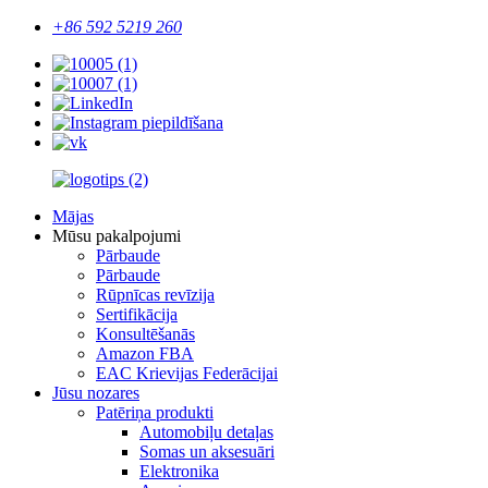
+86 592 5219 260
Mājas
Mūsu pakalpojumi
Pārbaude
Pārbaude
Rūpnīcas revīzija
Sertifikācija
Konsultēšanās
Amazon FBA
EAC Krievijas Federācijai
Jūsu nozares
Patēriņa produkti
Automobiļu detaļas
Somas un aksesuāri
Elektronika