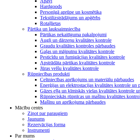
Apavi
Hardgoods
Personīgā aprūpe un kosmētika
Tekstilizstrādājums un apģērbs
Rotaļlietas
Pārtika un lauksaimniecība
Pārtikas nekaitīguma pakalpojumi
Augļi un dārzeņu kvalitātes kontrole
Graudu kvalitātes kontroles pārbaudes
Gaļas un mājputnu kvalitātes kontrole
Pesticīdu un fumigācijas kvalitātes kontrole
Apstrādāta pārtikas kvalitātes kontrole
Jūras velšu kvalitātes kontrole
Rūpniecības produkti
Celtniecības aprīkojums un materiālu pārbaudes
Enerģijas un elektrostacijas kvalitātes kontrole un
Gāzes eļļa un ķīmiskās vielas kvalitātes kontrole 
Rūpnieciskās rūpnīcas un mašīnu kvalitātes kontro
Mašīnu un aprīkojuma pārbaudes
Mācību centrs
Ziņot par paraugiem
Jaunums
Rezervācijas forma
Instrumenti
Par mums