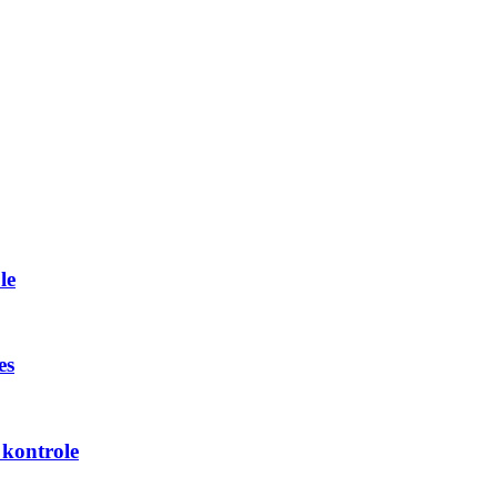
le
es
 kontrole