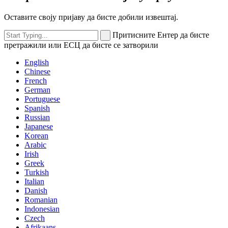
Оставите своју пријаву да бисте добили извештај.
Притисните Ентер да бисте
претражили или ЕСЦ да бисте се затворили
English
Chinese
French
German
Portuguese
Spanish
Russian
Japanese
Korean
Arabic
Irish
Greek
Turkish
Italian
Danish
Romanian
Indonesian
Czech
Afrikaans