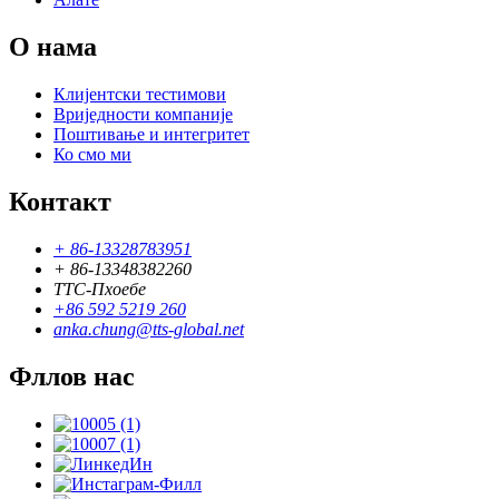
О нама
Клијентски тестимови
Вриједности компаније
Поштивање и интегритет
Ко смо ми
Контакт
+ 86-13328783951
+ 86-13348382260
ТТС-Пхоебе
+86 592 5219 260
anka.chung@tts-global.net
Фллов нас