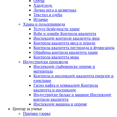
Обућа
Хардгоодс
Лична нега и козметика
Текстил и одећа
Играчке
Храна и пољопривреда
Услуге безбедности хране
Воће и поврће Контрола квалитета
Инспекције контроле квалитета зрна
Контрола квалитета меса и перади
Контрола квалитета пестицида и фумигација
Обрађена контрола квалитета хране
Контрола квалитета мора
Индустријски производи
Инспекције грађевинске опреме и
материјала
Контрола и инспекције квалитета енергије и
електране
Гасно нафта и хемикалије Контрола
квалитета и инспекције
Индустријске биљке и машине Инспекције
контроле квалитета
Инспекције машина и опреме
Центар за учење
Пријави узорке