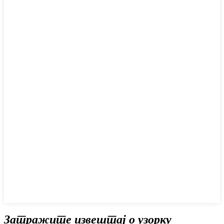
Затражите извештај о узорку