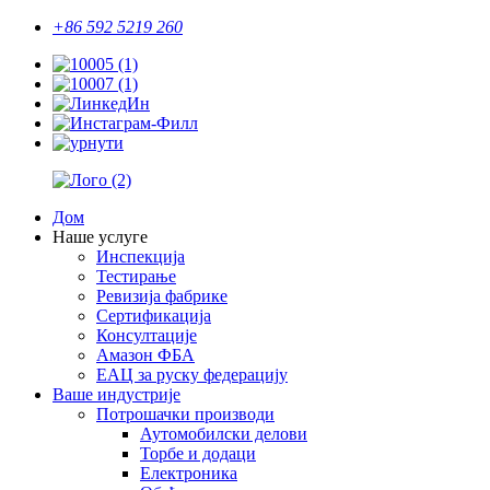
+86 592 5219 260
Дом
Наше услуге
Инспекција
Тестирање
Ревизија фабрике
Сертификација
Консултације
Амазон ФБА
ЕАЦ за руску федерацију
Ваше индустрије
Потрошачки производи
Аутомобилски делови
Торбе и додаци
Електроника