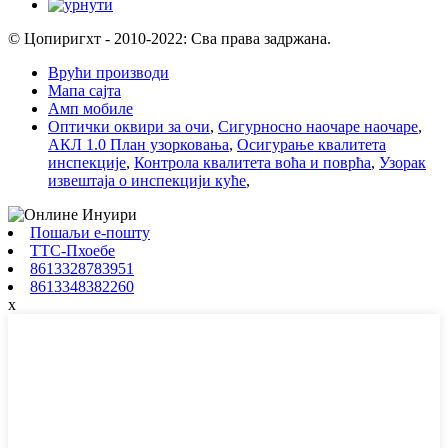
© Цопиригхт - 2010-2022: Сва права задржана.
Врући производи
Мапа сајта
Амп мобиле
Оптички оквири за очи
,
Сигурносно наочаре наочаре
,
АКЛ 1.0 План узорковања
,
Осигурање квалитета
инспекције
,
Контрола квалитета воћа и поврћа
,
Узорак
извештаја о инспекцији куће
,
Пошаљи е-пошту
ТТС-Пхоебе
8613328783951
8613348382260
x