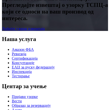
Прегледајте извештај о узорку ТСПЦ-а
који се односи на ваш производ од
интереса.
Добијте узорак извештаја
Наша услуга
Амазон ФБА
Ревизија
Сертификација
Консултације
ЕАЦ за руску федерацију
Инспекција
Тестирање
Центар за учење
Пријави узорке
Вести
Образац за резервацију
Алате