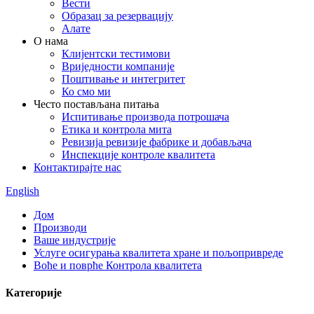
Вести
Образац за резервацију
Алате
О нама
Клијентски тестимови
Вриједности компаније
Поштивање и интегритет
Ко смо ми
Често постављана питања
Испитивање производа потрошача
Етика и контрола мита
Ревизија ревизије фабрике и добављача
Инспекције контроле квалитета
Контактирајте нас
English
Дом
Производи
Ваше индустрије
Услуге осигурања квалитета хране и пољопривреде
Воће и поврће Контрола квалитета
Категорије