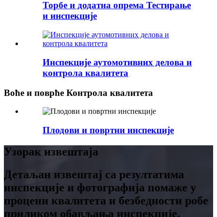
Торбе и додатна опрема Тестирање
и инспекције
Инспекције аутомотивних делова и
контрола квалитета
Воће и поврће Контрола квалитета
Плодови и повртни инспекције
Узорак извештаја
Детаљан извештај са резултатима
инспекције и фотографија помаже у
процени квалитета и безбедности робе
приликом обављања инспекције.