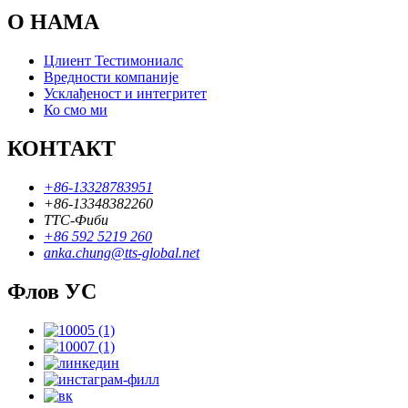
О НАМА
Цлиент Тестимониалс
Вредности компаније
Усклађеност и интегритет
Ко смо ми
КОНТАКТ
+86-13328783951
+86-13348382260
ТТС-Фиби
+86 592 5219 260
anka.chung@tts-global.net
Флов УС