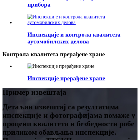
прибора
Инспекције и контрола квалитета
аутомобилских делова
Контрола квалитета прерађене хране
Инспекције прерађене хране
Пример извештаја
Детаљан извештај са резултатима
инспекције и фотографијама помаже у
процени квалитета и безбедности робе
приликом обављања инспекције.