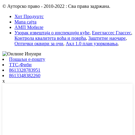
© Ауторско право - 2010-2022 : Сва права задржана.
Хот Продуцтс
Мапа сајта
АМП Мобиле
Узорак извештаја о инспекцији куће
,
Еиеглассес Глассес
,
Контрола квалитета воћа и поврћа
,
Заштитне наочаре
,
Оптички оквири за очи
,
Акл 1.0 план узорковања
,
Пошаљи е-пошту
ТТС-Фиби
8613328783951
8613348382260
x