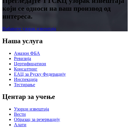
Прегледајте ТТСКЦ узорак извештаја
који се односи на ваш производ од
интереса.
Набавите узорак извештаја
Наша услуга
Амазон ФБА
Ревизија
Цертифицатион
Консалтинг
ЕАЦ за Руску Федерацију
Инспекција
Тестирање
Центар за учење
Узорци извештаја
Вести
Образац за резервацију
Алати