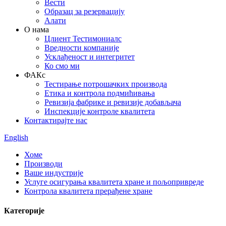
Вести
Образац за резервацију
Алати
О нама
Цлиент Тестимониалс
Вредности компаније
Усклађеност и интегритет
Ко смо ми
ФАКс
Тестирање потрошачких производа
Етика и контрола подмићивања
Ревизија фабрике и ревизије добављача
Инспекције контроле квалитета
Контактирајте нас
English
Хоме
Производи
Ваше индустрије
Услуге осигурања квалитета хране и пољопривреде
Контрола квалитета прерађене хране
Категорије