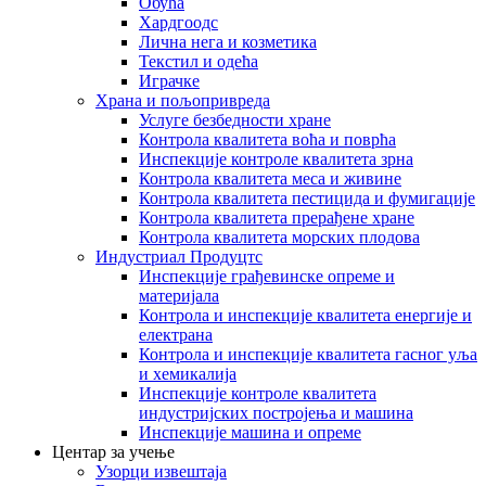
Обућа
Хардгоодс
Лична нега и козметика
Текстил и одећа
Играчке
Храна и пољопривреда
Услуге безбедности хране
Контрола квалитета воћа и поврћа
Инспекције контроле квалитета зрна
Контрола квалитета меса и живине
Контрола квалитета пестицида и фумигације
Контрола квалитета прерађене хране
Контрола квалитета морских плодова
Индустриал Продуцтс
Инспекције грађевинске опреме и
материјала
Контрола и инспекције квалитета енергије и
електрана
Контрола и инспекције квалитета гасног уља
и хемикалија
Инспекције контроле квалитета
индустријских постројења и машина
Инспекције машина и опреме
Центар за учење
Узорци извештаја