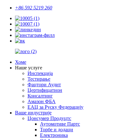
+86 592 5219 260
Хоме
Наше услуге
Инспекција
Тестирање
Фацтори Аудит
Цертифицатион
Консалтинг
Амазон ФБА
ЕАЦ за Руску Федерацију
Ваше индустрије
Цонсумер Продуцтс
Аутомотиве Партс
Торбе и додаци
Електроника