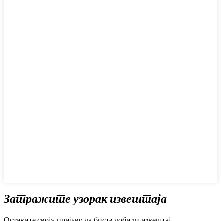
Затражите узорак извештаја
Оставите своју пријаву да бисте добили извештај.