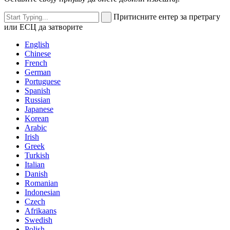
Притисните ентер за претрагу
или ЕСЦ да затворите
English
Chinese
French
German
Portuguese
Spanish
Russian
Japanese
Korean
Arabic
Irish
Greek
Turkish
Italian
Danish
Romanian
Indonesian
Czech
Afrikaans
Swedish
Polish