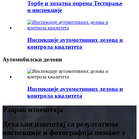
Торбе и додатна опрема Тестирање
и инспекције
Инспекције аутомотивних делова и
контрола квалитета
Аутомобилски делови
Инспекције аутомотивних делова и
контрола квалитета
Узорак извештаја
Детаљан извештај са резултатима
инспекције и фотографија помаже у