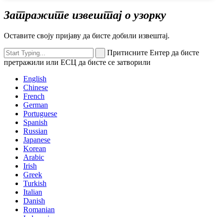
Затражите извештај о узорку
Оставите своју пријаву да бисте добили извештај.
Притисните Ентер да бисте
претражили или ЕСЦ да бисте се затворили
English
Chinese
French
German
Portuguese
Spanish
Russian
Japanese
Korean
Arabic
Irish
Greek
Turkish
Italian
Danish
Romanian