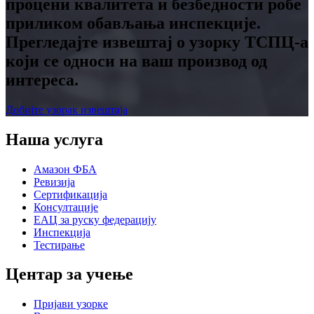
процени квалитета и безбедности робе
приликом обављања инспекције.
Прегледајте извештај о узорку ТСПЦ-а
који се односи на ваш производ од
интереса.
Добијте узорак извештаја
Наша услуга
Амазон ФБА
Ревизија
Сертификација
Консултације
ЕАЦ за руску федерацију
Инспекција
Тестирање
Центар за учење
Пријави узорке