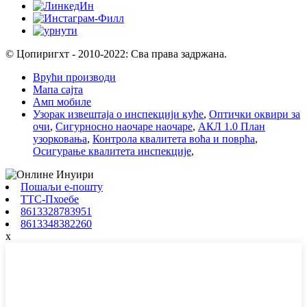
© Цопиригхт - 2010-2022: Сва права задржана.
Врући производи
Мапа сајта
Амп мобиле
Узорак извештаја о инспекцији куће
,
Оптички оквири за
очи
,
Сигурносно наочаре наочаре
,
АКЛ 1.0 План
узорковања
,
Контрола квалитета воћа и поврћа
,
Осигурање квалитета инспекције
,
Пошаљи е-пошту
ТТС-Пхоебе
8613328783951
8613348382260
x