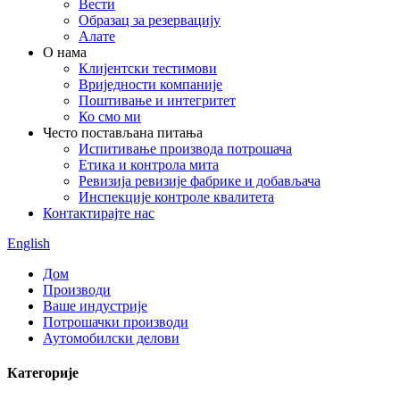
Вести
Образац за резервацију
Алате
О нама
Клијентски тестимови
Вриједности компаније
Поштивање и интегритет
Ко смо ми
Често постављана питања
Испитивање производа потрошача
Етика и контрола мита
Ревизија ревизије фабрике и добављача
Инспекције контроле квалитета
Контактирајте нас
English
Дом
Производи
Ваше индустрије
Потрошачки производи
Аутомобилски делови
Категорије