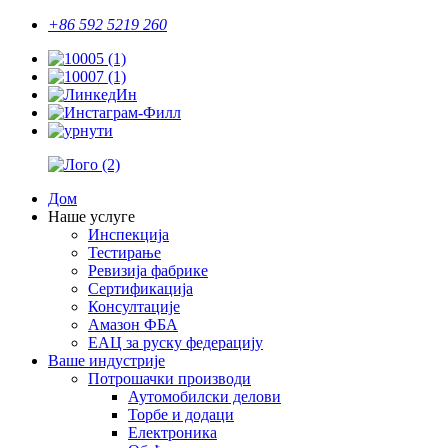
+86 592 5219 260
Дом
Наше услуге
Инспекција
Тестирање
Ревизија фабрике
Сертификација
Консултације
Амазон ФБА
ЕАЦ за руску федерацију
Ваше индустрије
Потрошачки производи
Аутомобилски делови
Торбе и додаци
Електроника