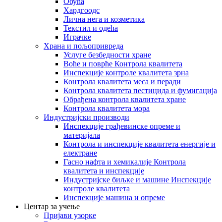
Обућа
Хардгоодс
Лична нега и козметика
Текстил и одећа
Играчке
Храна и пољопривреда
Услуге безбедности хране
Воће и поврће Контрола квалитета
Инспекције контроле квалитета зрна
Контрола квалитета меса и перади
Контрола квалитета пестицида и фумигација
Обрађена контрола квалитета хране
Контрола квалитета мора
Индустријски производи
Инспекције грађевинске опреме и
материјала
Контрола и инспекције квалитета енергије и
електране
Гасно нафта и хемикалије Контрола
квалитета и инспекције
Индустријске биљке и машине Инспекције
контроле квалитета
Инспекције машина и опреме
Центар за учење
Пријави узорке