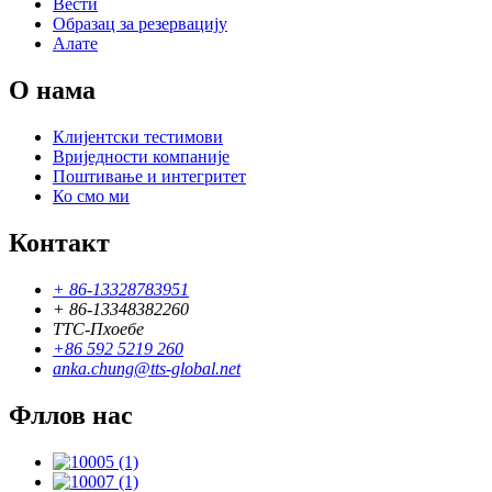
Вести
Образац за резервацију
Алате
О нама
Клијентски тестимови
Вриједности компаније
Поштивање и интегритет
Ко смо ми
Контакт
+ 86-13328783951
+ 86-13348382260
ТТС-Пхоебе
+86 592 5219 260
anka.chung@tts-global.net
Фллов нас